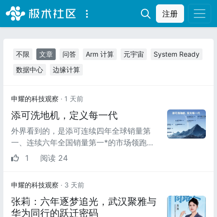
注册
不限
文章
问答
Arm 计算
元宇宙
System Ready
数据中心
边缘计算
申耀的科技观察
· 1 天前
添可洗地机，定义每一代
外界看到的，是添可连续四年全球销量第
一、连续六年全国销量第一*的市场领跑成
绩，但比发明产品更难的，是为整个行业确
1
阅读 24
立规则。
申耀的科技观察
· 3 天前
张莉：六年逐梦追光，武汉聚雅与
华为同行的跃迁密码