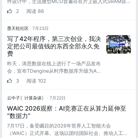
件设计中，主流微型MCU普遍存在片上嵌入式SRAM容
量小、拓展空间有限的问题，同时MCU...
2
阅读 86
墨天轮社区
· 7月23日
写了42年程序，第三次创业，我决
定把公司最值钱的东西全部永久免
费
昨天，涛思数据在线上进行了一场产品发布
会，宣布TDengine从时序数据库升级为AI
原生的工业数据底座，并将所有功能对中小
3
阅读 102
企业永久性免费...
云中子〖计算杂谈〗
· 7月22日
WAIC 2026观察：AI竞赛正在从算力延伸至
“数据力”
7月17日，备受瞩目的2026年世界人工智能大会
（WAIC）正式开幕。这场以团结国际社会、推动人工智