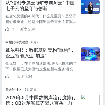
从“信创专属云”到“专属AI云” 中国
电子云的坚守与创新
在变化莫测的AI时代，什么最重要？是坚守
初心最重要，还是推陈出新最重要？答案当
然是都重要。既要坚守初心，也要推陈出
1
阅读 260
新。这就是中国...
申耀的科技观察
· 6月2日
戴尔科技：数据基础架构“重构”，
企业智能原生“加速”
毫无疑问，在全球加速部署现代化技术的当
下，数据已成为驱动企业创新与业务增长的
核心生产力要素。在这一进程中，现代化数
阅读 204
据基础架构作...
墨天轮社区
· 5月21日
2026年5月中国数据库流行度排行
榜：OB达梦智算齐攀八百岳，群