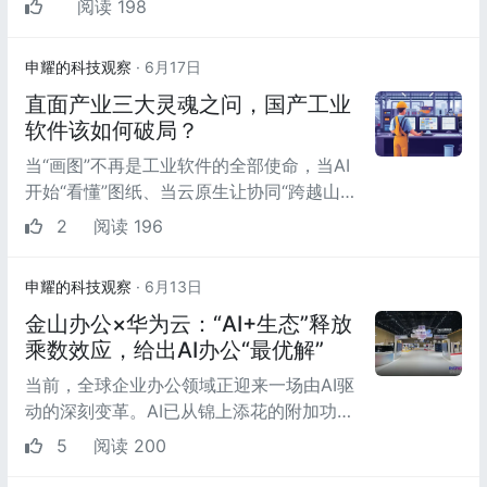
阅读 198
道，而是由中...
申耀的科技观察
· 6月17日
直面产业三大灵魂之问，国产工业
软件该如何破局？
当“画图”不再是工业软件的全部使命，当AI
开始“看懂”图纸、当云原生让协同“跨越山
海”——一场关乎中国工业设计软件未来的
2
阅读 196
深层次变革，已然...
申耀的科技观察
· 6月13日
金山办公×华为云：“AI+生态”释放
乘数效应，给出AI办公“最优解”
当前，全球企业办公领域正迎来一场由AI驱
动的深刻变革。AI已从锦上添花的附加功
能，演进为重构组织能力的“基础架构”；智
5
阅读 200
能协同，也从效...