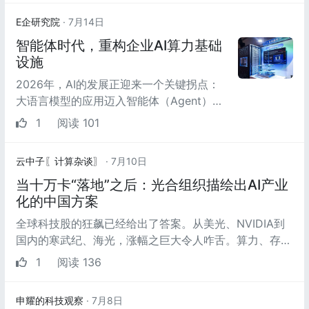
E企研究院
· 7月14日
智能体时代，重构企业AI算力基础
设施
2026年，AI的发展正迎来一个关键拐点：
大语言模型的应用迈入智能体（Agent）时
代。人们已熟悉大语言模型应用是“生成式
1
阅读 101
AI”，以Chatbot为...
云中子〖计算杂谈〗
· 7月10日
当十万卡“落地”之后：光合组织描绘出AI产业
化的中国方案
全球科技股的狂飙已经给出了答案。从美光、NVIDIA到
国内的寒武纪、海光，涨幅之巨大令人咋舌。算力、存
储、大模型……几乎任何与AI沾边的...
1
阅读 136
申耀的科技观察
· 7月8日