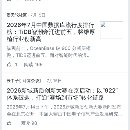
墨天轮社区
· 7月15日
2026年7月中国数据库流行度排行
榜：TiDB智潮奔涌进前五，磐维厚
植行业创新高
纵观前十，OceanBase 破 900 分断层领
跑，TiDB迈进前五。面对智能时代的浪
潮，头部产品竞争焦点正全面转向“向 AI 进
1
阅读 169
军”，AI 融合已然成...
云中子〖计算杂谈〗
· 7月15日
2026新域新质创新大赛在京启动：以“922”
体系破题，打通“赛场到市场”转化链路
2026年7月14日下午，2026新域新质创新大赛新闻发布
会在北京召开。本届大赛由中国电子信息产业发展研究院
与青岛市人民政府共同主办，以“...
阅读 98