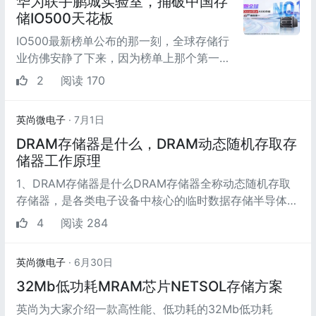
华为联手鹏城实验室，捅破中国存
储IO500天花板
IO500最新榜单公布的那一刻，全球存储行
业仿佛安静了下来，因为榜单上那个第一名
后面的数字，大到超出了所有人的预期。
2
阅读 170
英尚微电子
· 7月1日
DRAM存储器是什么，DRAM动态随机存取存
储器工作原理
1、DRAM存储器是什么DRAM存储器全称动态随机存取
存储器，是各类电子设备中核心的临时数据存储半导体芯
片，也是设备内存的主要组成形态，...
4
阅读 284
英尚微电子
· 6月30日
32Mb低功耗MRAM芯片NETSOL存储方案
英尚为大家介绍一款高性能、低功耗的32Mb低功耗