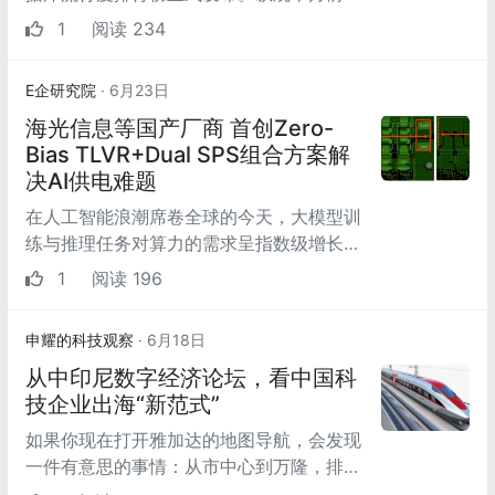
十，整体排名展现出极高的基座稳定性，各
1
阅读 234
大厂商在存量深...
E企研究院
· 6月23日
海光信息等国产厂商 首创Zero-
Bias TLVR+Dual SPS组合方案解
决AI供电难题
在人工智能浪潮席卷全球的今天，大模型训
练与推理任务对算力的需求呈指数级增长。
单颗GPU的功耗已突破2kW，CPU功耗也
1
阅读 196
向1kW迈进，服务器...
申耀的科技观察
· 6月18日
从中印尼数字经济论坛，看中国科
技企业出海“新范式”
如果你现在打开雅加达的地图导航，会发现
一件有意思的事情：从市中心到万隆，排在
第一位的已经不是那条堵到让人崩溃的老国