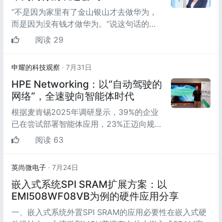
“不是因为家里有了金山银山才去做华为，
而是因为没有钱才做华为。”说这句话的人
叫张莉，武汉聚雅科技有限公司副总经理。
阅读 29
2020年，她抵押...
申耀的科技观察
· 7月31日
HPE Networking：以“自动驾驶的
网络”，全速驶向智能体时代
根据麦肯锡2025年调研显示，39%的企业
已在尝试部署智能体应用，23%正迈向规模
化部署；Gartner的数据同样印证了这一趋
阅读 63
势，去年仅有5%的企...
英尚微电子
· 7月24日
嵌入式系统SPI SRAM扩展方案：以
EMI508WF08VB为例的硬件应用分享
一、嵌入式系统外置SPI SRAM的应用必要性在嵌入式硬