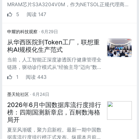
MRAM芯片S3A3204V0M，作为NETSOL正规代理商，
英尚供应的这款MRAM芯片采用三星28纳米FDSOI...
5
阅读 147
申耀的科技观察
· 6月29日
从华西医院到Token工厂，联想重
构AI规模化生产范式
当前，人工智能正深度渗透医疗健康管理全
链路，驱动诊疗模式从“经验主导”迈向“数据
驱动”的智能化范式跃迁。
1
阅读 443
墨天轮社区
· 6月24日
2026年6月中国数据库流行度排行
榜：四期国测新章启，百舸数海格
局开
夏至风渐暖，聚力启新程。最新一期中国数
据库流行度排行榜正式发布。纵观本月前