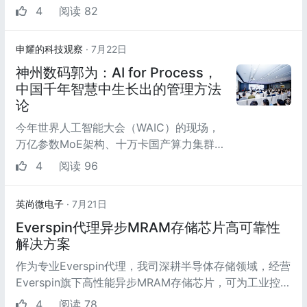
能发展与治理为重大使命的盛会，正成为AI...
4
阅读 82
申耀的科技观察
· 7月22日
神州数码郭为：AI for Process，
中国千年智慧中生长出的管理方法
论
今年世界人工智能大会（WAIC）的现场，
万亿参数MoE架构、十万卡国产算力集群、
原生多模态大模型、具身智能工业落地轮番
4
阅读 96
登场，大家普遍认...
英尚微电子
· 7月21日
Everspin代理异步MRAM存储芯片高可靠性
解决方案
作为专业Everspin代理，我司深耕半导体存储领域，经营
Everspin旗下高性能异步MRAM存储芯片，可为工业控
制、汽车电子、智能设备等场景提...
4
阅读 78