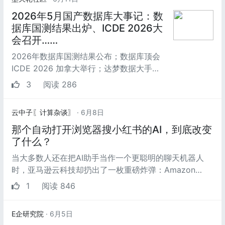
2026年5月国产数据库大事记：数
据库国测结果出炉、ICDE 2026大
会召开……
2026年数据库国测结果公布；数据库顶会
ICDE 2026 加拿大举行；达梦数据大手笔
分红1.13亿元；海量数据拟募资不超7.02
3
阅读 286
亿，OceanBase AI ...
云中子〖计算杂谈〗
· 6月8日
那个自动打开浏览器搜小红书的AI，到底改变
了什么？
当大多数人还在把AI助手当作一个更聪明的聊天机器人
时，亚马逊云科技却扔出了一枚重磅炸弹：Amazon
Quick。这不仅仅是一个产品更新，更...
1
阅读 846
E企研究院
· 6月5日