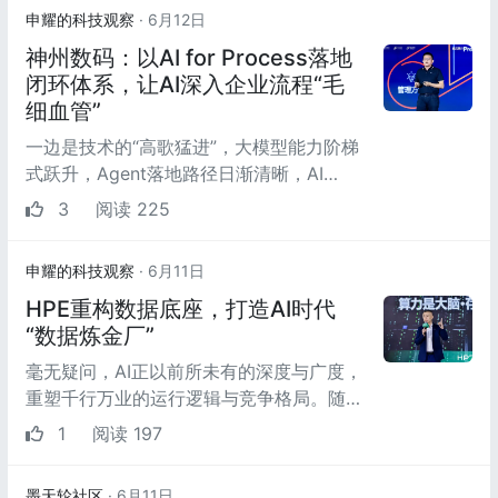
申耀的科技观察
· 6月12日
神州数码：以AI for Process落地
闭环体系，让AI深入企业流程“毛
细血管”
一边是技术的“高歌猛进”，大模型能力阶梯
式跃升，Agent落地路径日渐清晰，AI
Coding重构软件生产逻辑，Token经济从
3
阅读 225
概念走向商业试水；另...
申耀的科技观察
· 6月11日
HPE重构数据底座，打造AI时代
“数据炼金厂”
毫无疑问，AI正以前所未有的深度与广度，
重塑千行万业的运行逻辑与竞争格局。随着
AI浪潮从概念探索迈向产业融合的“深水
1
阅读 197
区”，一个核心共...
墨天轮社区
· 6月11日