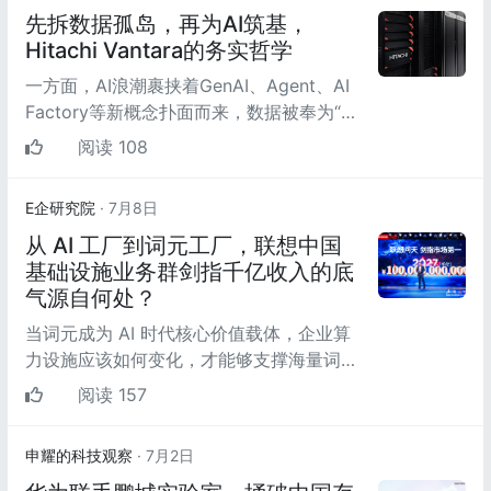
先拆数据孤岛，再为AI筑基，
Hitachi Vantara的务实哲学
一方面，AI浪潮裹挟着GenAI、Agent、AI
Factory等新概念扑面而来，数据被奉为“新
时代的石油”，存储基础设施被推到了前所
阅读 108
未有的战略高度...
E企研究院
· 7月8日
从 AI 工厂到词元工厂，联想中国
基础设施业务群剑指千亿收入的底
气源自何处？
当词元成为 AI 时代核心价值载体，企业算
力设施应该如何变化，才能够支撑海量词元
背后的极致算力需求？
阅读 157
申耀的科技观察
· 7月2日