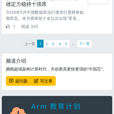
雄定力稳持十强席
2026年5月中国数据库流行度排行度榜单如
期而至。本月榜单前十名位次出现“零变
化”，背后却是数据指标的不断攀升，一方
1
阅读 335
面标志着市场对头部...
上一页
1
2
3
4
5
…
下一页
频道介绍
拥抱超域架构计算时代，共创更高更快更强的“中国芯”。
提问题
写文章