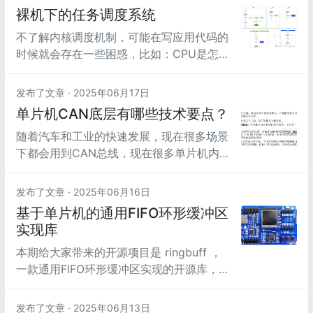
的问题，在参与分析到相关问题的占比，只
裸机下的任务调度系统
有不到15%（不用可怜我们=。=！，都是
不了解内核调度机制，可能在写应用代码的
为人民服务！）。在项目中经常会遇到一些
时候就会存在一些困惑，比如：CPU是怎么
哭笑不得问题。
同时执行多个任务、多个任务之间到底有没
有关联之类的困惑。
发布了文章 ·
2025年06月17日
单片机CAN底层有哪些技术要点？
随着汽车和工业的快速发展，现在很多场景
下都会用到CAN总线，现在很多单片机内
部都集成了CAN总线。而一些初学者用了
简单的UART串口之后，发现CAN总线怎么
发布了文章 ·
2025年06月16日
“那么难”。
基于单片机的通用FIFO环形缓冲区
实现库
本期给大家带来的开源项目是 ringbuff ，
一款通用FIFO环形缓冲区实现的开源库，作
者MaJerle，遵循 MIT 开源许可协议。
发布了文章 ·
2025年06月13日