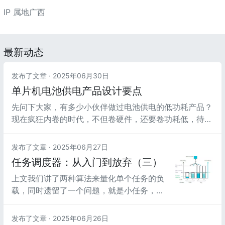
IP 属地广西
最新动态
发布了文章 ·
2025年06月30日
单片机电池供电产品设计要点
先问下大家，有多少小伙伴做过电池供电的低功耗产品？
现在疯狂内卷的时代，不但卷硬件，还要卷功耗低，待机
1uA、一节电池用2年...... 当然，电池供电的硬件产品，低
功耗设计也是提升产品竞争力的关键因素之一。低功耗设
发布了文章 ·
2025年06月27日
计的主要意义：延长电池寿命：对于便携式设备（如智能
任务调度器：从入门到放弃（三）
手机、平板电脑、可穿戴设备等），低功耗设计能...
上文我们讲了两种算法来量化单个任务的负
载，同时遗留了一个问题，就是小任务，到
底是选择大核运行还是小核运行。其实这个
问题在ARM推出big-little架构的时候就考
发布了文章 ·
2025年06月26日