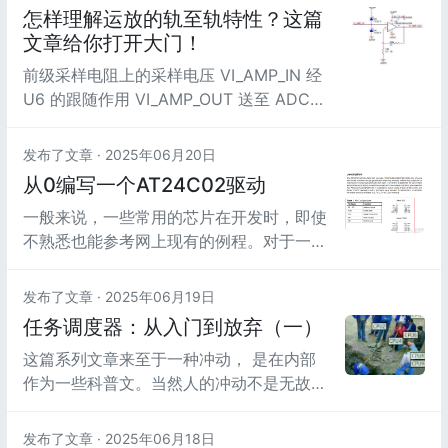
助开发者快速构建嵌入式应用程序。
怎样理解运放的轨至轨特性？这篇
文章给你打开大门！
前级采样电阻上的采样电压 VI_AMP_IN 经
U6 的跟随作用 VI_AMP_OUT 送至 ADC
进行A/D 转换，U6 在此处的作用：减轻
“负载效应”提高采集精度。D3，D4 为运放
发布了文章 ·
2025年06月20日
的输入保护二极管，当输入异常电压比电源
从0编写一个AT24C02驱动
电压还要高 VF（二极管正向导通压降）或
一般来说，一些常用的芯片在开发时，即使
者比地电位低 VF时，二极管将会导通钳
不熟悉也能参考网上现有的例程。对于一些
位。
不常用的芯片，DataSheet就是使用这款芯
片的唯一资料。那么，这时候就需要根据
发布了文章 ·
2025年06月19日
DataSheet的时序图写出对应的驱动程序。
任务调度器：从入门到放弃（一）
这篇系列文章来至于一种冲动， 是在内部
作为一些科普文。当然人的冲动不是无故产
生的。以前团队内部做过一次简单的项目复
盘。在实际参与项目交付过程中，实际解决
发布了文章 ·
2025年06月18日