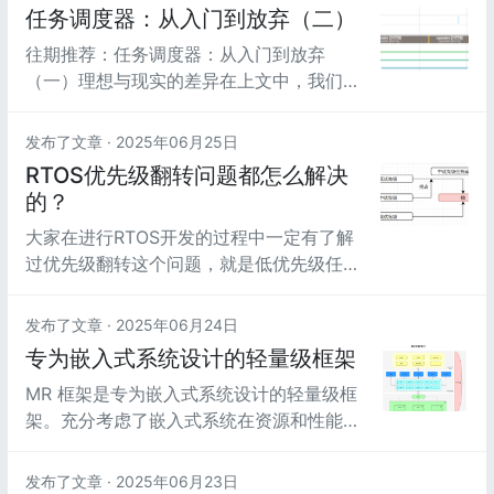
虑到了。linaro在2015年就尝试将功耗引入
任务调度器：从入门到放弃（二）
到scheduler的逻辑里面 [链接]
往期推荐：任务调度器：从入门到放弃
（一）理想与现实的差异在上文中，我们提
到，一个优先级100的线程，跟一个优先级
为120的线程进行公平调度的资源抢占的
发布了文章 ·
2025年06月25日
话。从抓取的一份systrace上简单的对比来
RTOS优先级翻转问题都怎么解决
看，其份额大概是24:1856 （systrace上
的？
随便框的，数据不够准确，看个大概就行
大家在进行RTOS开发的过程中一定有了解
了）。大概有个概念就行了，这里不准备深
过优先级翻转这个问题，就是低优先级任务
入分...
会由于共享资源优先高优先任务先执行，这
违背了抢占式内核的实时表现，解决RTOS
发布了文章 ·
2025年06月24日
中优先级翻转问题的核心在于管理共享资源
专为嵌入式系统设计的轻量级框架
访问，特别是互斥锁的使用策略，目前主流
MR 框架是专为嵌入式系统设计的轻量级框
的RTOS都有集成优先级反转策略的优化措
架。充分考虑了嵌入式系统在资源和性能方
施，不够每家各有不同，不过解决该问题...
面的需求。通过提供标准化的设备管理接
口，极大简化了嵌入式应用开发的难度，帮
发布了文章 ·
2025年06月23日