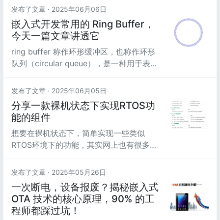
题呢？
发布了文章 ·
2025年06月06日
嵌入式开发常用的 Ring Buffer，
今天一篇文章讲透它
ring buffer 称作环形缓冲区，也称作环形
队列（circular queue），是一种用于表示
一个固定尺寸、头尾相连的缓冲区的数据结
构，适合缓存数据流。如下为环形缓冲区
发布了文章 ·
2025年06月05日
（ring buffer） 的概念示意图。
分享一款裸机状态下实现RTOS功
能的组件
想要在裸机状态下，简单实现一些类似
RTOS环境下的功能，其实网上也有很多组
件包，今天 就来分享一款类似的组件：
ToolKit.
发布了文章 ·
2025年05月26日
一次断电，设备报废？揭秘嵌入式
OTA 技术的核心原理，90% 的工
程师都踩过坑！