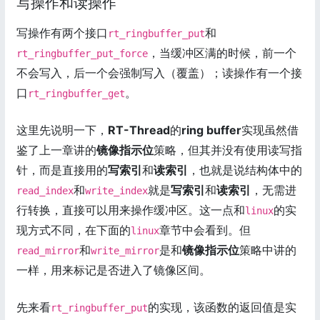
写操作和读操作
写操作有两个接口
和
rt_ringbuffer_put
，当缓冲区满的时候，前一个
rt_ringbuffer_put_force
不会写入，后一个会强制写入（覆盖）；读操作有一个接
口
。
rt_ringbuffer_get
这里先说明一下，
RT-Thread
的
ring buffer
实现虽然借
鉴了上一章讲的
镜像指示位
策略，但其并没有使用读写指
针，而是直接用的
写索引
和
读索引
，也就是说结构体中的
和
就是
写索引
和
读索引
，无需进
read_index
write_index
行转换，直接可以用来操作缓冲区。这一点和
的实
linux
现方式不同，在下面的
章节中会看到。但
linux
和
是和
镜像指示位
策略中讲的
read_mirror
write_mirror
一样，用来标记是否进入了镜像区间。
先来看
的实现，该函数的返回值是实
rt_ringbuffer_put