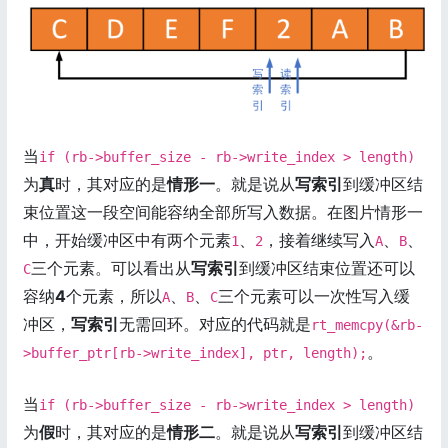
当
if (rb->buffer_size - rb->write_index > length)
为
真
时，其对应的是
情形一
。就是说从
写索引
到缓冲区结
束位置这一段空间能容纳全部所写入数据。在图片情形一
中，开始缓冲区中有两个元素
、
，接着继续写入
、
、
1
2
A
B
三个元素。可以看出从
写索引
到缓冲区结束位置还可以
C
容纳
4
个元素，所以
、
、
三个元素可以一次性写入缓
A
B
C
冲区，
写索引
无需回环。对应的代码就是
rt_memcpy(&rb-
。
>buffer_ptr[rb->write_index], ptr, length);
当
if (rb->buffer_size - rb->write_index > length)
为
假
时，其对应的是
情形二
。就是说从
写索引
到缓冲区结