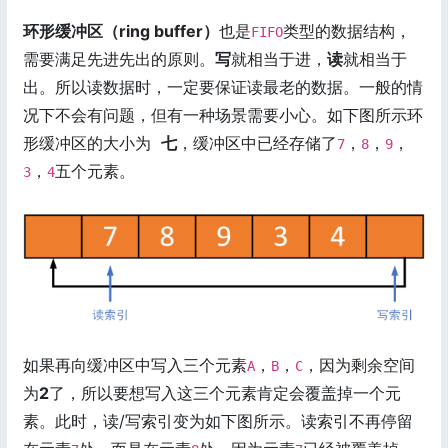
环形缓冲区（ring buffer）
也是
类型的数据结构，
FIFO
需要满足先进先出的原则。
写
就相当于进，
读
就相当于
出。所以读数据时，一定要保证读最老的数据。一般的情
况下不会有问题，但有一种场景需要小心。如下图所示环
形缓冲区的大小为
七
，缓冲区中已经存储了
，
，
，
7
8
9
，
五个元素。
3
4
如果再向缓冲区中写入三个元素
，
，
，因为剩余空间
A
B
C
为
2
了，所以要想写入这三个元素肯定会覆盖掉一个元
素。此时，读/写索引变为如下图所示。读索引不再停留