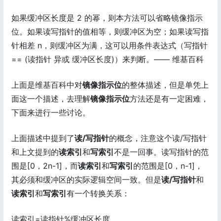
如果缓冲区长度是 2 的幂，则本方法可以省略镜像指示
位。如果读写指针的值相等，则缓冲区为空；如果读写指
针相差 n，则缓冲区为满，这可以用条件表达式（写指针
== (读指针 异或 缓冲区长度)）来判断。—— 维基百科
上面是维基百科中对
镜像指示位
的整体描述，但是单凭上
面这一个描述，去理解
镜像指示位
方法还是有一定困难，
下面来进行一些讨论。
上面描述中提到了
读/写指针
的概念，注意这个读/写指针
和上文提到的
读索引
和
写索引
不是一回事。读写指针的范
围是[0，2n-1]，而
读索引
和
写索引
的范围是[0，n-1]，
其必须和缓冲区的实际逻辑空间一致。但是
读/写指针
和
读索引
和
写索引
有一个转换关系：
读索引=读指针%缓冲区长度