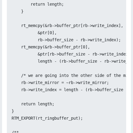
        return length;

    }

    rt_memcpy(&rb->buffer_ptr[rb->write_index],

           &ptr[0],

           rb->buffer_size - rb->write_index);

    rt_memcpy(&rb->buffer_ptr[0],

           &ptr[rb->buffer_size - rb->write_index],

           length - (rb->buffer_size - rb->write_ind
    /* we are going into the other side of the mirro
    rb->write_mirror = ~rb->write_mirror;

    rb->write_index = length - (rb->buffer_size - r
    return length;

}

RTM_EXPORT(rt_ringbuffer_put);

/**
