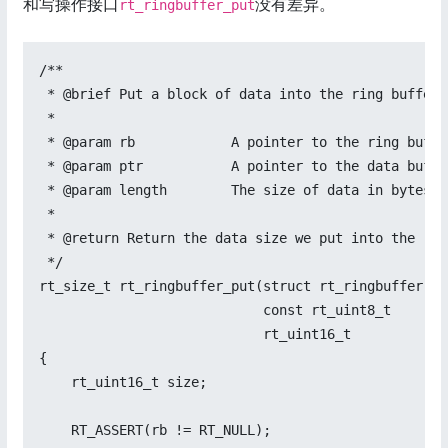
和写操作接口
没有差异。
rt_ringbuffer_put
/**

 * @brief Put a block of data into the ring buffer.
 *

 * @param rb            A pointer to the ring buffe
 * @param ptr           A pointer to the data buffer
 * @param length        The size of data in bytes.

 *

 * @return Return the data size we put into the rin
 */

rt_size_t rt_ringbuffer_put(struct rt_ringbuffer *rb
                            const rt_uint8_t     *pt
                            rt_uint16_t           le
{

    rt_uint16_t size;

    RT_ASSERT(rb != RT_NULL);
