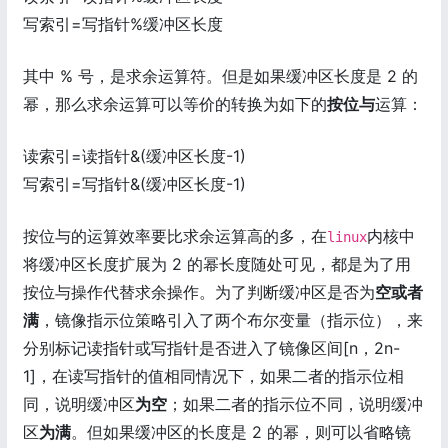
写索引=写指针%缓冲区长度
其中 % 号，是求余运算符。但是如果缓冲区长度是 2 的
幂，那么求余运算可以等价的转换为如下的
按位与
运算：
读索引=读指针&(缓冲区长度-1)
写索引=写指针&(缓冲区长度-1)
按位与的运算效率要比求余运算高的多，在
内核中
linux
将缓冲区长度扩展为 2 的幂长度随处可见，都是为了用
按位与操作代替求余操作。为了判断缓冲区是否为
空或者
满
，镜像指示位策略引入了两个布尔变量（指示位），来
分别标记读指针或写指针是否进入了镜像区间[n，2n-
1]，在读写指针的值相同情况下，如果二者的指示位相
同，说明缓冲区
为空
；如果二者的指示位不同，说明缓冲
区
为满
。但如果缓冲区的长度是 2 的幂，则可以省略镜