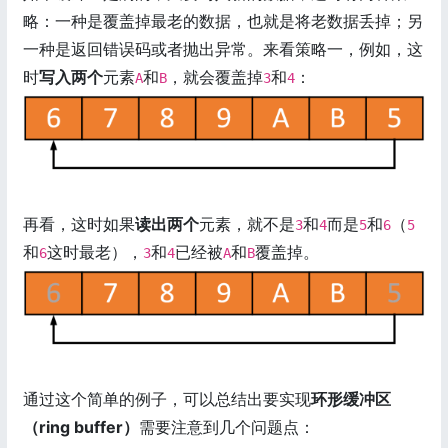
略：一种是覆盖掉最老的数据，也就是将老数据丢掉；另
一种是返回错误码或者抛出异常。来看策略一，例如，这
时
写入两个
元素
和
，就会覆盖掉
和
：
A
B
3
4
再看，这时如果
读出两个
元素，就不是
和
而是
和
（
3
4
5
6
5
和
这时最老），
和
已经被
和
覆盖掉。
6
3
4
A
B
通过这个简单的例子，可以总结出要实现
环形缓冲区
（ring buffer）
需要注意到几个问题点：