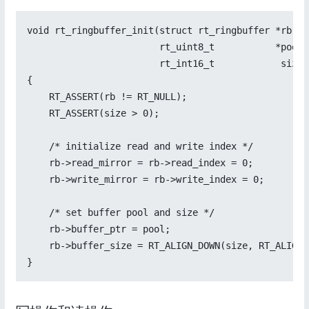
void rt_ringbuffer_init(struct rt_ringbuffer *rb,

                        rt_uint8_t           *pool,

                        rt_int16_t            size)

{

    RT_ASSERT(rb != RT_NULL);

    RT_ASSERT(size > 0);

    /* initialize read and write index */

    rb->read_mirror = rb->read_index = 0;

    rb->write_mirror = rb->write_index = 0;

    /* set buffer pool and size */

    rb->buffer_ptr = pool;

    rb->buffer_size = RT_ALIGN_DOWN(size, RT_ALIGN_S