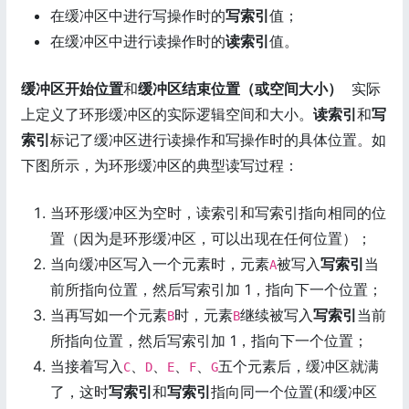
在缓冲区中进行写操作时的
写索引
值；
在缓冲区中进行读操作时的
读索引
值。
缓冲区开始位置
和
缓冲区结束位置（或空间大小）
实际
上定义了环形缓冲区的实际逻辑空间和大小。
读索引
和
写
索引
标记了缓冲区进行读操作和写操作时的具体位置。如
下图所示，为环形缓冲区的典型读写过程：
当环形缓冲区为空时，读索引和写索引指向相同的位
置（因为是环形缓冲区，可以出现在任何位置）；
当向缓冲区写入一个元素时，元素
被写入
写索引
当
A
前所指向位置，然后写索引加 1，指向下一个位置；
当再写如一个元素
时，元素
继续被写入
写索引
当前
B
B
所指向位置，然后写索引加 1，指向下一个位置；
当接着写入
、
、
、
、
五个元素后，缓冲区就满
C
D
E
F
G
了，这时
写索引
和
写索引
指向同一个位置(和缓冲区