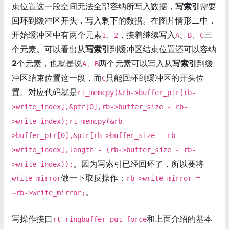
束位置这一段空间无法全部容纳所写入数据，
写索引
需要
回环到缓冲区开头，写入剩下的数据。在图片情形二中，
开始缓冲区中有两个元素
、
，接着继续写入
、
、
三
1
2
A
B
C
个元素。可以看出从
写索引
到缓冲区结束位置还可以容纳
2
个元素，也就是说
、
两个元素可以写入从
写索引
到缓
A
B
冲区结束位置这一段，而
只能回环到缓冲区的开头位
C
置。对应代码就是
rt_memcpy(&rb->buffer_ptr[rb-
>write_index],&ptr[0],rb->buffer_size - rb-
>write_index);rt_memcpy(&rb-
>buffer_ptr[0],&ptr[rb->buffer_size - rb-
>write_index],length - (rb->buffer_size - rb-
。因为写索引已经回环了，所以要将
>write_index));
做一下取反操作：
write_mirror
rb->write_mirror =
。
~rb->write_mirror;
写操作接口
和上面介绍的基本
rt_ringbuffer_put_force