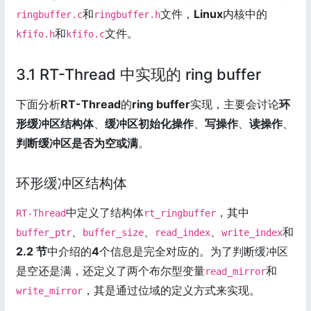
和
文件，
Linux
内核中的
ringbuffer.c
ringbuffer.h
和
文件。
kfifo.h
kfifo.c
3.1 RT-Thread 中实现的 ring buffer
下面分析
RT-Thread
的
ring buffer
实现，主要会讨论
环
形缓冲区结构体
、
缓冲区初始化操作
、
写操作
、
读操作
、
判断缓冲区是否为空或满
。
环形缓冲区结构体
中定义了结构体
，其中
RT-Thread
rt_ringbuffer
、
、
、
和
buffer_ptr
buffer_size
read_index
write_index
2.2 节
中介绍的
4
个信息是完全对应的。为了判断缓冲区
是空还是满，还定义了两个布尔型变量
和
read_mirror
，其是通过位域的定义方式来实现。
write_mirror