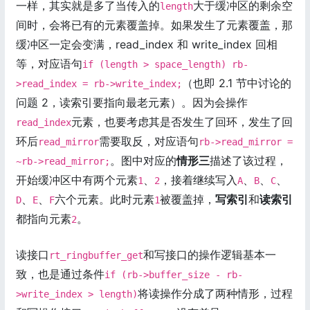
一样，其实就是多了当传入的
大于缓冲区的剩余空
length
间时，会将已有的元素覆盖掉。如果发生了元素覆盖，那
缓冲区一定会变满，read_index 和 write_index 回相
等，对应语句
if (length > space_length) rb-
（也即 2.1 节中讨论的
>read_index = rb->write_index;
问题 2，读索引要指向最老元素）。因为会操作
元素，也要考虑其是否发生了回环，发生了回
read_index
环后
需要取反，对应语句
read_mirror
rb->read_mirror =
。图中对应的
情形三
描述了该过程，
~rb->read_mirror;
开始缓冲区中有两个元素
、
，接着继续写入
、
、
、
1
2
A
B
C
、
、
六个元素。此时元素
被覆盖掉，
写索引
和
读索引
D
E
F
1
都指向元素
。
2
读接口
和写接口的操作逻辑基本一
rt_ringbuffer_get
致，也是通过条件
if (rb->buffer_size - rb-
将读操作分成了两种情形，过程
>write_index > length)