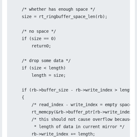
    /* whether has enough space */

    size = rt_ringbuffer_space_len(rb);

    /* no space */

    if (size == 0)

        return0;

    /* drop some data */

    if (size < length)

        length = size;

    if (rb->buffer_size - rb->write_index > length)

    {

        /* read_index - write_index = empty space */
        rt_memcpy(&rb->buffer_ptr[rb->write_index],
        /* this should not cause overflow because t
         * length of data in current mirror */

        rb->write_index += length;
