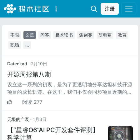
注册
不限
文章
问答
极术读书
集创赛
研电赛
教育
职场
...
Datenlord
· 2月10日
开源周报第八期
设立这一系列的初衷，是为了更透明地分享达坦科技开源
项目的成长轨迹。在这里，我们不仅会同步项目近期的核
心开发进展与技术突破，更将...
阅读 277
无垠的广袤
· 1月3日
【“星睿O6”AI PC开发套件评测】
科学计算