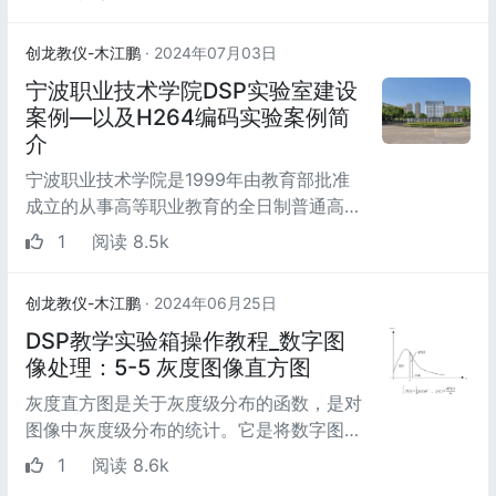
两种最常见的间...
创龙教仪-木江鹏
· 2024年07月03日
宁波职业技术学院DSP实验室建设
案例—以及H264编码实验案例简
介
宁波职业技术学院是1999年由教育部批准
成立的从事高等职业教育的全日制普通高
校，2005年被评为全国职业教育先进单
1
阅读 8.5k
位，是国家首批示范性...
创龙教仪-木江鹏
· 2024年06月25日
DSP教学实验箱操作教程_数字图
像处理：5-5 灰度图像直方图
灰度直方图是关于灰度级分布的函数，是对
图像中灰度级分布的统计。它是将数字图像
中的所有像素，按照灰度值的大小，统计其
1
阅读 8.6k
出现的频率。...