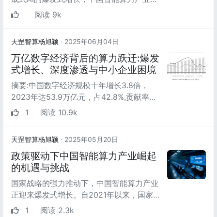
成为数字经济的关键引擎。2019年至2023
阅读 9k
年间，智能算力规...
天罡智算杨旭颖
· 2025年06月04日
万亿数字经济背后的算力跃迁:爆发
式增长、深度渗透与中小企业困境
摘要:中国数字经济规模十年增长3.8倍，
2023年达53.9万亿元，占42.8%,贡献率
66.45%。智能算力作为关键引擎,市场规模
1
阅读 10.9k
跃升至每1元投入带动3...
天罡智算杨旭颖
· 2025年05月20日
政策驱动下中国智能算力产业崛起
的机遇与挑战
国家战略的强力推动下，中国智能算力产业
正迎来爆发式增长。自2021年以来，国家
发改委、工信部等部委密集发布《算力基础
1
阅读 2.3k