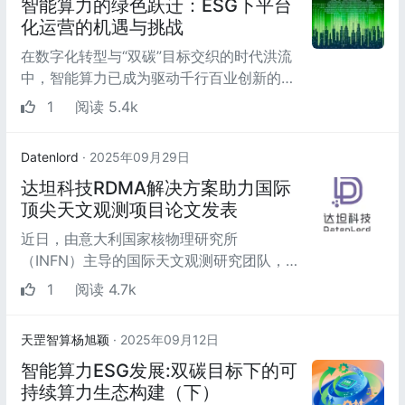
智能算力的绿色跃迁：ESG下平台
化运营的机遇与挑战
在数字化转型与“双碳”目标交织的时代洪流
中，智能算力已成为驱动千行百业创新的核
心引擎。然而，算力产业在迅猛发展的同
1
阅读 5.4k
时，也面临着高...
Datenlord
· 2025年09月29日
达坦科技RDMA解决方案助力国际
顶尖天文观测项目论文发表
近日，由意大利国家核物理研究所
（INFN）主导的国际天文观测研究团队，
在切伦科夫望远镜阵列（Cherenkov
1
阅读 4.7k
Telescope Array Observatory, ...
天罡智算杨旭颖
· 2025年09月12日
智能算力ESG发展:双碳目标下的可
持续算力生态构建（下）