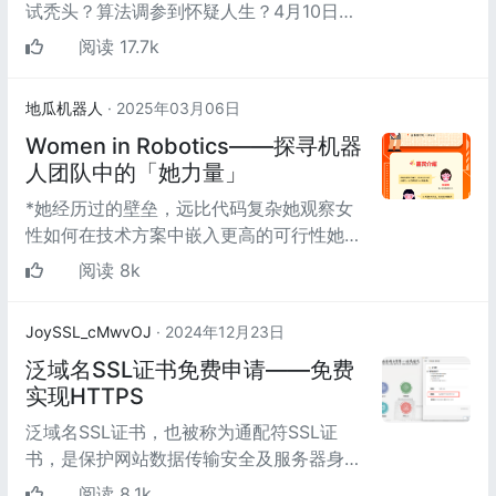
试秃头？算法调参到怀疑人生？4月10日晚
上7点 全网技术宅速归！两大竞赛车手直播
阅读 17.7k
激辩智能车核心...
地瓜机器人
· 2025年03月06日
Women in Robotics——探寻机器
人团队中的「她力量」
*她经历过的壁垒，远比代码复杂她观察女
性如何在技术方案中嵌入更高的可行性她的
代码支撑着更大的系统她让技术从高塔走向
阅读 8k
更广阔的世界她...
JoySSL_cMwvOJ
· 2024年12月23日
泛域名SSL证书免费申请——免费
实现HTTPS
泛域名SSL证书，也被称为通配符SSL证
书，是保护网站数据传输安全及服务器身份
可信的重要工具。以下是对泛域名SSL证书
阅读 8.1k