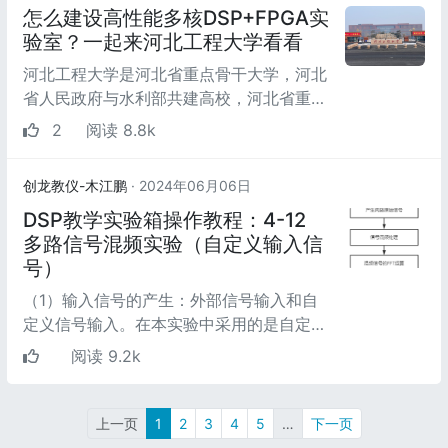
怎么建设高性能多核DSP+FPGA实
验室？一起来河北工程大学看看
河北工程大学是河北省重点骨干大学，河北
省人民政府与水利部共建高校，河北省重点
支持的国内一流大学建设高校，河北省文明
2
阅读 8.8k
单位，坐落在...
创龙教仪-木江鹏
· 2024年06月06日
DSP教学实验箱操作教程：4-12
多路信号混频实验（自定义输入信
号）
（1）输入信号的产生：外部信号输入和自
定义信号输入。在本实验中采用的是自定义
信号输入，自定义两路输入信号分别为：
阅读 9.2k
f1（t） = 4sin (...
上一页
1
2
3
4
5
…
下一页