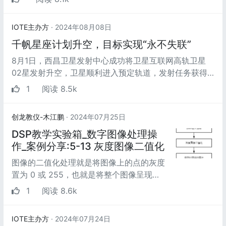
的详细介绍：
IOTE主办方
· 2024年08月08日
千帆星座计划升空，目标实现“永不失联”
8月1日，西昌卫星发射中心成功将卫星互联网高轨卫星
02星发射升空，卫星顺利进入预定轨道，发射任务获得
圆满成功。8月6日，千帆星座计划...
1
阅读 8.5k
创龙教仪-木江鹏
· 2024年07月25日
DSP教学实验箱_数字图像处理操
作_案例分享:5-13 灰度图像二值化
图像的二值化处理就是将图像上的点的灰度
置为 0 或 255，也就是将整个图像呈现出
明显的黑白效果。即将 256 个亮度等级的
1
阅读 8.6k
灰度图像通过适...
IOTE主办方
· 2024年07月24日