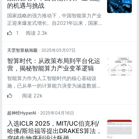
的机遇与挑战
国家战略的强力推动下，中国智能算力产业
正迎来爆发式增长。自2021年以来，国家
发改委、工信部等部委密集发布《算力基础
1
阅读 2.3k
设施高质量发展...
天罡智算杨旭颖
· 2025年05月07日
智算时代：从政策布局到平台化运
营，揭秘智能算力产业变革逻辑
智能算力作为人工智能时代的核心基础设
施，已从单一的计算能力演变为涵盖数据、
存储、网络和算法的综合能力体系。本文以
阅读 22k
智能算力产业为...
超神经HyperAI
· 2025年04月16日
入选ICLR 2025，MIT/UC伯克利/
哈佛/斯坦福等提出DRAKES算法，
突破生物序列设计瓶颈