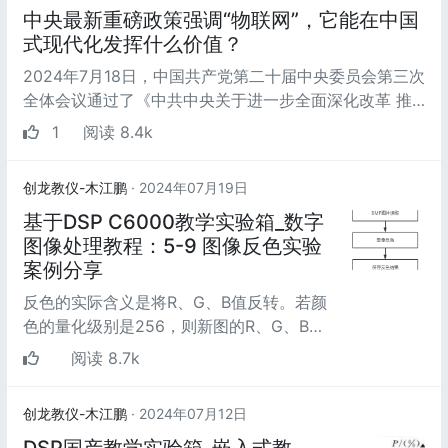
中央最新重磅政策强调“物联网”，它能在中国
式现代化发挥什么价值？
2024年7月18日，中国共产党第二十届中央委员会第三次
全体会议通过了《中共中央关于进一步全面深化改革 推
进中国式现代化的决定》（以下...
1
阅读 8.4k
创龙教仪-木江鹏
· 2024年07月19日
基于DSP C6000教学实验箱_数字
图像处理教程：5-9 图像反色实验
案例分享
反色的实际含义是将R、G、B值反转。若颜
色的量化级别是256，则新图的R、G、B值
为255减去原图的R、G、B值。这里针对的
阅读 8.7k
是所有图，包括真彩...
创龙教仪-木江鹏
· 2024年07月12日