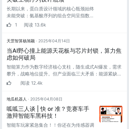
长期以来，蛋白质设计领域的核心瓶颈始终
未能突破：氨基酸序列的组合空间呈指数级
增长，而传统计算方法在优化序列自然性与
1
阅读 13.6k
稳定性时往往...
天罡智算杨旭颖
· 2025年04月14日
当AI野心撞上能源天花板与芯片封锁，算力焦
虑如何破局
智能算力作为数字经济核心支柱，随生成式AI爆发，需求
攀升，战略地位提升。但产业面临三大矛盾：能源紧缺与
算力指数级需求冲突，全球能...
阅读 12.4k
地瓜机器人
· 2025年04月08日
呱呱三人谈 | 快 or 准？竞赛车手
激辩智能车黑科技！
智能车玩家紧急集合！！你还在为传感器调