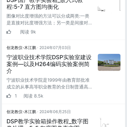
DSP国产教学实验箱_嵌入式教
程:5-7 直方图均衡化
图像对比度增强的方法可以分成两类:一类
是直接对比度增强方法；另一类是间接对比
度增强方法。直方图拉伸和直方图均衡化是
阅读 9k
两种最常见的间...
创龙教仪-木江鹏
· 2024年07月03日
宁波职业技术学院DSP实验室建设
案例—以及H264编码实验案例简
介
宁波职业技术学院是1999年由教育部批准
成立的从事高等职业教育的全日制普通高
校，2005年被评为全国职业教育先进单
1
阅读 8.5k
位，是国家首批示范性...
创龙教仪-木江鹏
· 2024年06月25日
DSP教学实验箱操作教程_数字图