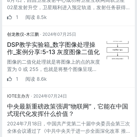
8月1日，西昌卫星发射中心成功将卫星互联网高轨卫星
02星发射升空，卫星顺利进入预定轨道，发射任务获得
圆满成功。8月6日，千帆星座计划...
1
阅读 8.5k
创龙教仪-木江鹏
· 2024年07月25日
DSP教学实验箱_数字图像处理操
作_案例分享:5-13 灰度图像二值化
图像的二值化处理就是将图像上的点的灰度
置为 0 或 255，也就是将整个图像呈现出
明显的黑白效果。即将 256 个亮度等级的
1
阅读 8.6k
灰度图像通过适...
IOTE主办方
· 2024年07月24日
中央最新重磅政策强调“物联网”，它能在中国
式现代化发挥什么价值？
2024年7月18日，中国共产党第二十届中央委员会第三次
全体会议通过了《中共中央关于进一步全面深化改革 推