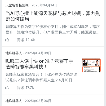
天罡智算杨旭颖
· 2025年04月14日
当AI野心撞上能源天花板与芯片封锁，算力焦
虑如何破局
智能算力作为数字经济核心支柱，随生成式AI爆发，需求
攀升，战略地位提升。但产业面临三大矛盾：能源紧缺与
算力指数级需求冲突，全球能...
阅读 12.4k
地瓜机器人
· 2025年04月08日
呱呱三人谈 | 快 or 准？竞赛车手
激辩智能车黑科技！
智能车玩家紧急集合！！你还在为传感器调
试秃头？算法调参到怀疑人生？4月10日晚
上7点 全网技术宅速归！两大竞赛车手直播
阅读 17.7k
激辩智能车核心...
地瓜机器人
· 2025年03月06日