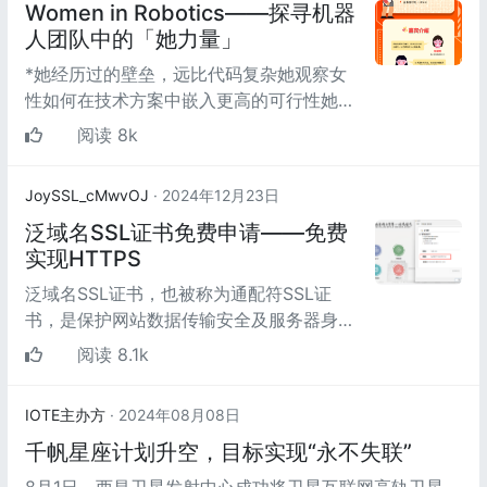
Women in Robotics——探寻机器
人团队中的「她力量」
*她经历过的壁垒，远比代码复杂她观察女
性如何在技术方案中嵌入更高的可行性她的
代码支撑着更大的系统她让技术从高塔走向
阅读 8k
更广阔的世界她...
JoySSL_cMwvOJ
· 2024年12月23日
泛域名SSL证书免费申请——免费
实现HTTPS
泛域名SSL证书，也被称为通配符SSL证
书，是保护网站数据传输安全及服务器身份
可信的重要工具。以下是对泛域名SSL证书
阅读 8.1k
的详细介绍：
IOTE主办方
· 2024年08月08日
千帆星座计划升空，目标实现“永不失联”