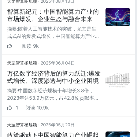
天罡智算杨旭颖
· 2025年08月13日
智算新纪元：中国智能算力产业的
市场爆发、企业生态与融合未来
摘要:随着人工智能技术的突破，尤其是生
成式AI的爆发式增长，中国智能算力产业已
成为数字经济的关键引擎。2019年至2023
阅读 9k
年间，智能算力规...
天罡智算杨旭颖
· 2025年06月04日
万亿数字经济背后的算力跃迁:爆发
式增长、深度渗透与中小企业困境
摘要:中国数字经济规模十年增长3.8倍，
2023年达53.9万亿元，占42.8%,贡献率
66.45%。智能算力作为关键引擎,市场规模
1
阅读 10.9k
跃升至每1元投入带动3...
天罡智算杨旭颖
· 2025年05月20日
政策驱动下中国智能算力产业崛起