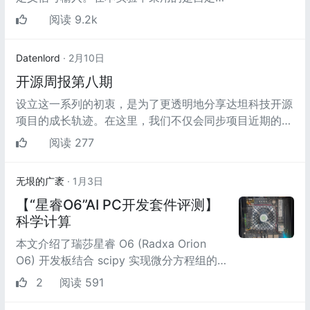
信号输入，自定义两路输入信号分别为：
阅读 9.2k
f1（t） = 4sin (...
Datenlord
· 2月10日
开源周报第八期
设立这一系列的初衷，是为了更透明地分享达坦科技开源
项目的成长轨迹。在这里，我们不仅会同步项目近期的核
心开发进展与技术突破，更将...
阅读 277
无垠的广袤
· 1月3日
【“星睿O6”AI PC开发套件评测】
科学计算
本文介绍了瑞莎星睿 O6 (Radxa Orion
O6) 开发板结合 scipy 实现微分方程组的
数值求解的项目设计，结合具体实际物理问
2
阅读 591
题，给出相应的数...