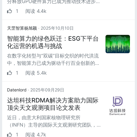
分释放GPU硬件算力已成为推动技术进步的
关键环节。为探索GPU性能优化的前沿技
1
阅读 4.4k
术，培养高水平计...
天罡智算杨旭颖
· 2025年10月10日
智能算力的绿色跃迁：ESG下平台
化运营的机遇与挑战
在数字化转型与“双碳”目标交织的时代洪流
中，智能算力已成为驱动千行百业创新的核
心引擎。然而，算力产业在迅猛发展的同
1
阅读 5.4k
时，也面临着高...
Datenlord
· 2025年09月29日
达坦科技RDMA解决方案助力国际
顶尖天文观测项目论文发表
近日，由意大利国家核物理研究所
（INFN）主导的国际天文观测研究团队，
在切伦科夫望远镜阵列（Cherenkov
1
阅读 4.7k