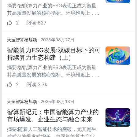
摘要:智能算力产业的ESG表现正成为衡量
其高质量发展的核心指标。环境维度上，
“东数西算”工程通过设定PUE硬性目标推动
2
阅读 627
绿色算力发展，2023...
天罡智算杨旭颖
· 2025年08月27日
智能算力ESG发展:双碳目标下的可
持续算力生态构建（上）
摘要:智能算力产业的ESG表现正成为衡量
其高质量发展的核心指标。环境维度上，
“东数西算”工程通过设定PUE硬性目标推动
2
阅读 3.7k
绿色算力发展，2023...
天罡智算杨旭颖
· 2025年08月13日
智算新纪元：中国智能算力产业的
市场爆发、企业生态与融合未来
摘要:随着人工智能技术的突破，尤其是生
成式AI的爆发式增长，中国智能算力产业已