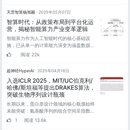
设施高质量发展...
天罡智算杨旭颖
· 2025年05月07日
智算时代：从政策布局到平台化运
营，揭秘智能算力产业变革逻辑
智能算力作为人工智能时代的核心基础设
施，已从单一的计算能力演变为涵盖数据、
存储、网络和算法的综合能力体系。本文以
阅读 22k
智能算力产业为...
超神经HyperAI
· 2025年04月16日
入选ICLR 2025，MIT/UC伯克利/
哈佛/斯坦福等提出DRAKES算法，
突破生物序列设计瓶颈
长期以来，蛋白质设计领域的核心瓶颈始终
未能突破：氨基酸序列的组合空间呈指数级
增长，而传统计算方法在优化序列自然性与
1
阅读 13.6k
稳定性时往往...