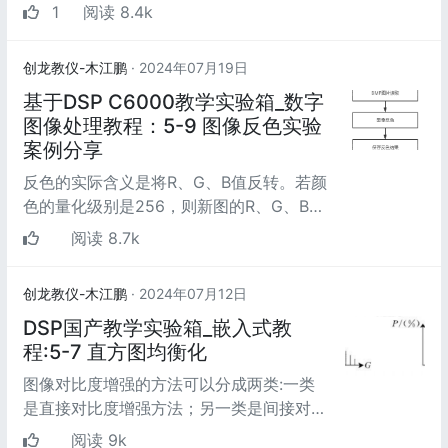
进中国式现代化的决定》（以下...
1
阅读 8.4k
创龙教仪-木江鹏
· 2024年07月19日
基于DSP C6000教学实验箱_数字
图像处理教程：5-9 图像反色实验
案例分享
反色的实际含义是将R、G、B值反转。若颜
色的量化级别是256，则新图的R、G、B值
为255减去原图的R、G、B值。这里针对的
阅读 8.7k
是所有图，包括真彩...
创龙教仪-木江鹏
· 2024年07月12日
DSP国产教学实验箱_嵌入式教
程:5-7 直方图均衡化
图像对比度增强的方法可以分成两类:一类
是直接对比度增强方法；另一类是间接对比
度增强方法。直方图拉伸和直方图均衡化是
阅读 9k