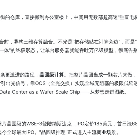
街的仓库，直接搬到办公室楼上，中间用无数部超高速"垂直电梯
高密合封，异构三维存算融合。不光是"把存储贴在计算旁边"，而是
算一体"的终极形态，让单台服务器就能吞吐万亿级模型，彻底告别
一条更激进的路径：
晶圆级计算
。把整片晶圆当成一颗芯片来做
片引出光信号，靠OCS（全光交换）实现全域无阻塞的极限低延
a Center as a Wafer-Scale Chip——从梦想走进图纸。
整片晶圆级的WSE-3登陆纳斯达克，IPO定价185美元，首日涨6
年迄今全球最大IPO。"晶圆级推理"正式进入主流商业场景。