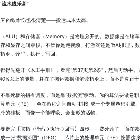
到“流水线乐高”
但它的致命伤也很清楚——搬运成本太高。
（ALU）和存储器（Memory）是物理分开的。数据像是在堵
存和显存之间穿梭。不管你是跑视频、打游戏还是做AI推理，
取指令，译码，执行，写回。
都得先翻开《木工手册》，看完"第37页第2条"，然后再动手。
里40%以上的能量，耗在了搬运数据和解读指令上，而不是真正干
不靠死板的指令调度，而是靠"数据流"驱动。你的算法要做卷积
算单元（PE），会在微秒之间自动"拼接"成一个专属卷积引擎
冰冷的硅板，而像一个能呼吸、会变形的活物。
需要走完【取指→译码→执行→回写】四步——费死劲了。而在数
成一张"数据流图"（DFG），芯片上的处理单元（PE）按照这