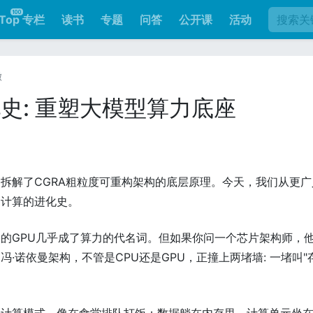
Top 专栏
读书
专题
问答
公开课
活动
徽
史: 重塑大模型算力底座
拆解了CGRA粗粒度可重构架构的底层原理。今天，我们从更广
构计算的进化史。
的GPU几乎成了算力的代名词。但如果你问一个芯片架构师，
·诺依曼架构，不管是CPU还是GPU，正撞上两堵墙: 一堵叫"