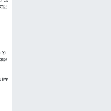
芯焊成
可以
面的
张牌
，现在