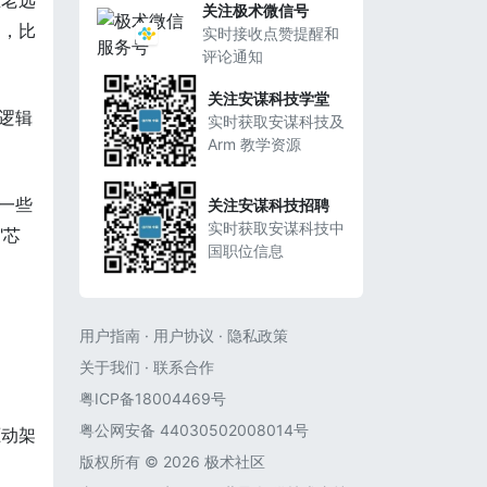
在老远
关注极术微信号
间，比
实时接收点赞提醒和
评论通知
关注安谋科技学堂
逻辑
实时获取安谋科技及
Arm 教学资源
—一些
关注安谋科技招聘
实时获取安谋科技中
"芯
国职位信息
用户指南
·
用户协议
·
隐私政策
关于我们
·
联系合作
粤ICP备18004469号
粤公网安备 44030502008014号
驱动架
版权所有 © 2026 极术社区