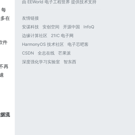
由
EEWorld 电子工程世界
提供技术支持
，每
算多在
友情链接
安谋科技
安创空间
开源中国
InfoQ
边缘计算社区
21IC 电子网
软件
HarmonyOS 技术社区
电子芯吧客
CSDN
全志在线
芒果派
深度强化学习实验室
智东西
不再
速
数据流