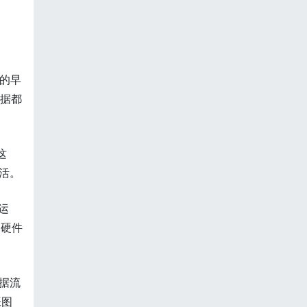
车的早
数据都
这
活。
运
。硬件
据流
张图