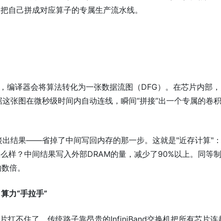
间把自己拼成对应算子的专属生产流水线。
辑，编译器会将算法转化为一张数据流图（DFG）。在芯片内部
据这张图在微秒级时间内自动连线，瞬间“拼接”出一个专属的卷
接出结果——省掉了中间写回内存的那一步。这就是"近存计算"
么样？中间结果写入外部DRAM的量，减少了90%以上。同等
的数倍。
，算力“手拉手”
扛不住了。传统路子靠昂贵的InfiniBand交换机把所有芯片连