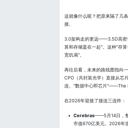
这就像什么呢？把原来隔了几条
接。
3.0架构走的更远——3.5D
算和存储盖在一起"。这种"存
宽饥渴"。
再往后看，未来的路线图指向
CPO（共封装光学）直接从芯
连。"数据中心即芯片"——The Dat
在2026年迎接了接连三连炸：
Cerebras
——5月14日，
市值670亿美元。2026