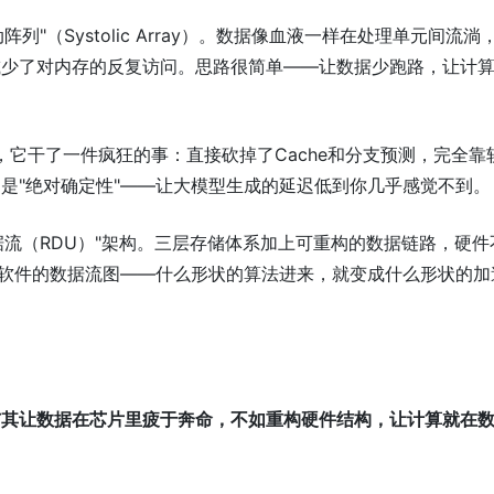
阵列"（Systolic Array）。数据像血液一样在处理单元间流淌
减少了对内存的反复访问。思路很简单——让数据少跑路，让计
，它干了一件疯狂的事：直接砍掉了Cache和分支预测，完全靠
是"绝对确定性"——让大模型生成的延迟低到你几乎感觉不到。
据流（RDU）"架构。三层存储体系加上可重构的数据链路，硬件
"软件的数据流图——什么形状的算法进来，就变成什么形状的加
与其让数据在芯片里疲于奔命，不如重构硬件结构，让计算就在