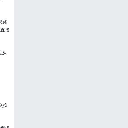
思路
，直接
迟从
交换