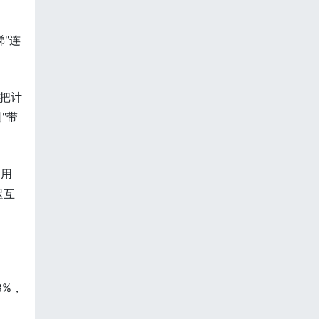
"连
"把计
"带
，用
迟互
8%，