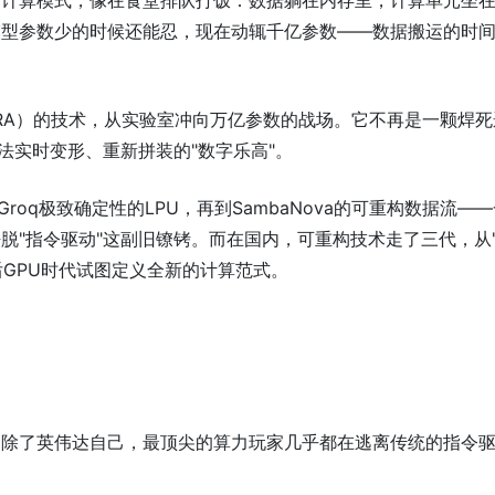
的计算模式，像在食堂排队打饭：数据躺在内存里，计算单元坐
模型参数少的时候还能忍，现在动辄千亿参数——数据搬运的时
RA）的技术，从实验室冲向万亿参数的战场。它不再是一颗焊死
法实时变形、重新拼装的"数字乐高"。
到Groq极致确定性的LPU，再到SambaNova的可重构数据流—
脱"指令驱动"这副旧镣铐。而在国内，可重构技术走了三代，从
后GPU时代试图定义全新的计算范式。
。除了英伟达自己，最顶尖的算力玩家几乎都在逃离传统的指令