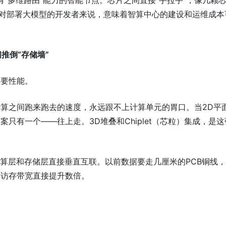
有"多维路由"能力的智能节点。芯片之间直接"手拉手"，像几颗
这对部署大模型的开发者来说，意味着智算中心的建设和运维成本
间推倒“存储墙”
度要性能。
算之间跑来跑去的速度，永远跟不上计算单元的胃口。当2D平
只有一个——往上走。3D堆叠和Chiplet（芯粒）集成，是这
计算层和存储层直接垂直互联。以前数据要走几厘米的PCB铜线
。访存带宽直接提升数倍。