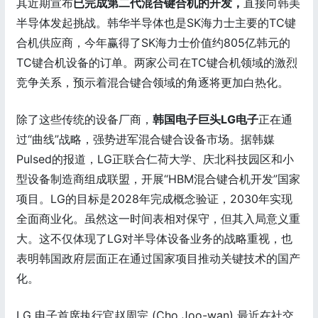
其近期宣布
已完成第二代混合键合机的开发，
直接向韩美
半导体发起挑战。韩华半导体也是SK海力士主要的TC键
合机供应商，今年赢得了SK海力士价值约805亿韩元的
TC键合机设备的订单。两家公司在TC键合机领域的激烈
竞争关系，预示着混合键合领域的角逐将更加白热化。
除了这些传统的设备厂商，
韩国电子巨头LG电子
正在通
过“曲线”战略，强势进军混合键合设备市场。据韩媒
Pulsed的报道，LG正联合仁荷大学、庆北科技园区和小
型设备制造商组成联盟，开展“HBM混合键合机开发”国家
项目。LG的目标是2028年完成概念验证，2030年实现
全面商业化。虽然这一时间表相对保守，但其入局意义重
大。这不仅体现了LG对半导体设备业务的战略重视，也
表明韩国政府层面正在通过国家项目推动关键技术的国产
化。
LG 电子首席执行官赵周完 (Cho Joo-wan) 最近在社交