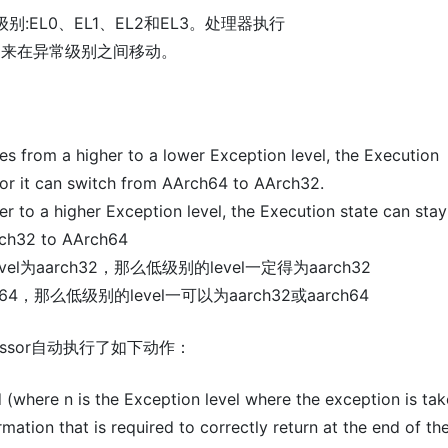
别:EL0、EL1、EL2和EL3。处理器执行
回来在异常级别之间移动。
 from a higher to a lower Exception level, the Execution
 or it can switch from AArch64 to AArch32.
 to a higher Exception level, the Execution state can stay
rch32 to AArch64
l为aarch32，那么低级别的level一定得为aarch32
64，那么低级别的level一可以为aarch32或aarch64
cessor自动执行了如下动作：
(where n is the Exception level where the exception is tak
mation that is required to correctly return at the end of th