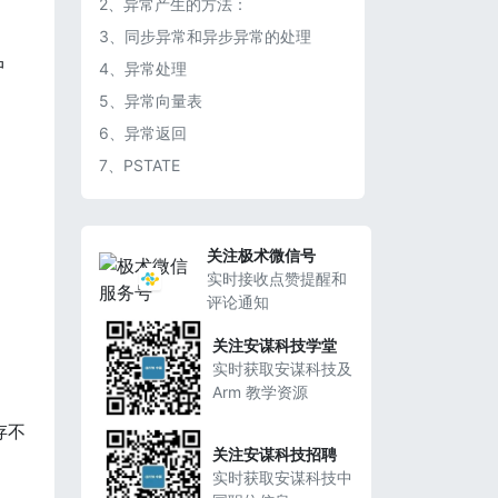
2、异常产生的方法：
3、同步异常和异步异常的处理
中
4、异常处理
5、异常向量表
6、异常返回
7、PSTATE
关注极术微信号
实时接收点赞提醒和
评论通知
关注安谋科技学堂
实时获取安谋科技及
Arm 教学资源
存不
关注安谋科技招聘
实时获取安谋科技中