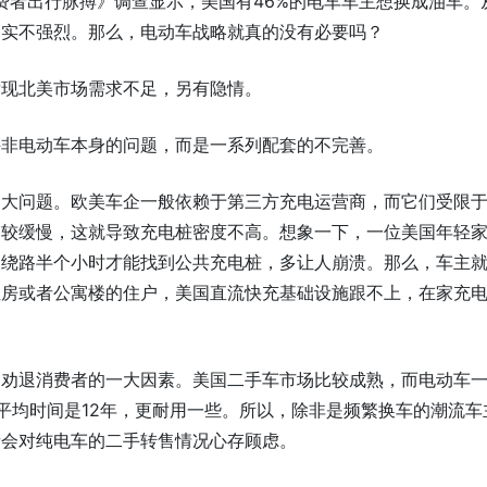
消费者出行脉搏》调查显示，美国有46%的电车车主想换成油车。
确实不强烈。那么，电动车战略就真的没有必要吗？
发现北美市场需求不足，另有隐情。
并非电动车本身的问题，而是一系列配套的不完善。
是大问题。欧美车企一般依赖于第三方充电运营商，而它们受限
比较缓慢，这就导致充电桩密度不高。想象一下，一位美国年轻
不绕路半个小时才能找到公共充电桩，多让人崩溃。那么，车主
租房或者公寓楼的住户，美国直流快充基础设施跟不上，在家充
劝退消费者的一大因素。美国二手车市场比较成熟，而电动车一
平均时间是12年，更耐用一些。所以，除非是频繁换车的潮流车
者会对纯电车的二手转售情况心存顾虑。