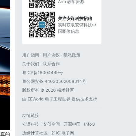
Arm 教学资源
关注安谋科技招聘
实时获取安谋科技中
国职位信息
用户指南
·
用户协议
·
隐私政策
关于我们
·
联系合作
粤ICP备18004469号
粤公网安备 44030502008014号
版权所有 © 2026 极术社区
由
EEWorld 电子工程世界
提供技术支持
友情链接
安谋科技
安创空间
开源中国
InfoQ
边缘计算社区
21IC 电子网
乎真的