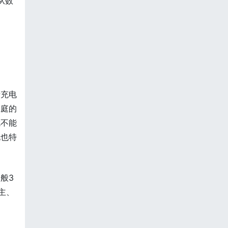
从数
于充电
家庭的
就不能
电也特
般3
主、