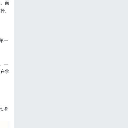
键。而
选择。
第一
、二
实在拿
比增