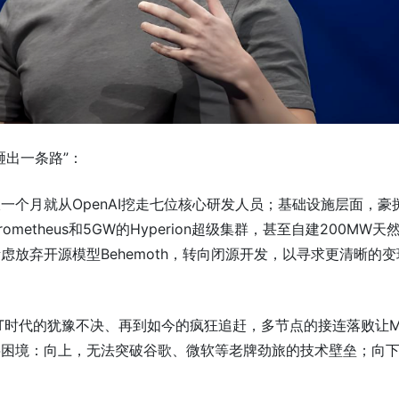
砸出一条路”：
一个月就从OpenAI挖走七位核心研发人员；基础设施层面，豪
metheus和5GW的Hyperion超级集群，甚至自建200MW天
虑放弃开源模型Behemoth，转向闭源开发，以寻求更清晰的变
PT时代的犹豫不决、再到如今的疯狂追赶，多节点的接连落败让Me
层困境：向上，无法突破谷歌、微软等老牌劲旅的技术壁垒；向