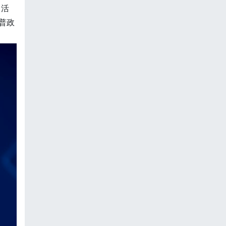
日活
普政
。