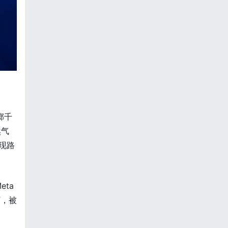
掷千
然气
现路
ta
下，被