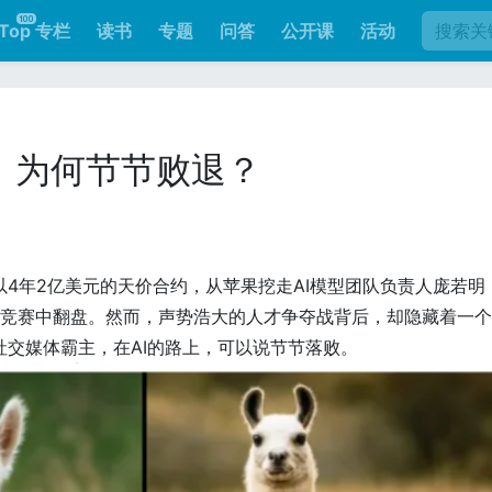
Top 专栏
读书
专题
问答
公开课
活动
路，为何节节败退？
以4年2亿美元的天价合约，从苹果挖走AI模型团队负责人庞若明
I竞赛中翻盘。然而，声势浩大的人才争夺战背后，却隐藏着一
社交媒体霸主，在AI的路上，可以说节节落败。