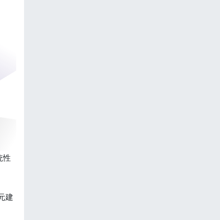
统性
元建