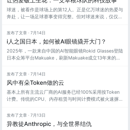
让热爱破土生花：一支草根球队的科技故事
以2016年至2025年中国智能化发展的十年为时间轴，基
球迷，被看作是球场上的第12人。正是亿万球迷的热爱与
于...
奔赴，让一场足球赛事变得完整。但对球迷来说，仅仅是
看台上、屏幕前的呐喊，远远不足以表达内心澎湃的情
感。
发布了文章 ·
7月14日
i人之国日本，如何被AI眼镜撬开大门？
2025年，一款来自中国的AI智能眼镜Rokid Glasses登陆
日本众筹平台Makuake，刷新Makuake成立13年来的全
品类历史纪录。
发布了文章 ·
7月14日
风中有朵Token做的云
基本上所有主流云厂商的AI服务已经100%采用按Token
计费。传统的CPU、内存租赁与时间计费模式被火速摒
弃。一时间，云行业全是Token的天下。
发布了文章 ·
7月13日
异教徒Anthropic，与全世界结仇