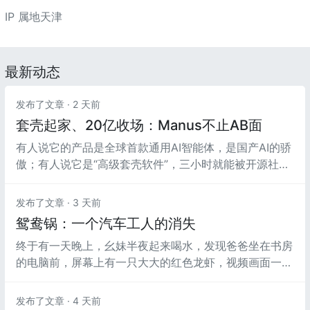
IP 属地天津
最新动态
发布了文章 ·
2 天前
套壳起家、20亿收场：Manus不止AB面
有人说它的产品是全球首款通用AI智能体，是国产AI的骄
傲；有人说它是“高级套壳软件”，三小时就能被开源社区
复刻。
发布了文章 ·
3 天前
鸳鸯锅：一个汽车工人的消失
终于有一天晚上，幺妹半夜起来喝水，发现爸爸坐在书房
的电脑前，屏幕上有一只大大的红色龙虾，视频画面一直
在播放，爸爸时不时在手边的本子上记点什么，表情严
肃，幺妹也就没敢打扰。
发布了文章 ·
4 天前