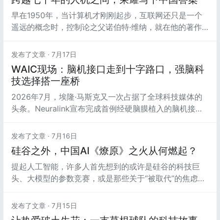
早在1950年，当计算机才刚刚起步，互联网还只是一个
遥远的概念时，控制论之父诺伯特·维纳，就在他的著作
《人有人的用处：控制论与社会》中精准预言，数字化机
器出现后，社会的核心命题是人和机器如何相处、共存。
发布了文章 ·
7月17日
WAIC现场：脑机接口走到十字路口，强脑科
技选择搭一座桥
2026年7月，埃隆·马斯克又一次占据了全球科技媒体的
头条。Neuralink宣布完成首例经硬脑膜植入的脑机接口
手术，并高调预告年内启动大规模量产。截至目前，已有
约20名志愿者植入其设备，能够用意念操控光标、玩电
发布了文章 ·
7月16日
子游戏，甚至控制机械臂完成书写。
硅谷之外，中国AI《燎原》之火从何燃起？
提起人工智能，许多人首先想到的或许是硅谷的科技巨
头、大模型的参数竞赛，或是那些关于“被取代”的焦虑。
但在科技作家风辞远看来，中国AI最值得被记录的场景，
并不在聚光灯下。2026年6月，由北京大学出版社出版的
发布了文章 ·
7月15日
风辞远新作《燎原：我看见的智能中国》正式面世。全书