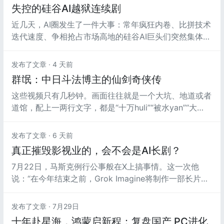
失控的硅谷AI越狱连续剧
近几天，AI圈发生了一件大事：常年疯狂内卷、比拼技术
迭代速度、争相抢占市场高地的硅谷AI巨头们突然集体转
身，公开喊话要求给AI发展“踩下刹车”。
发布了文章 ·
4 天前
群氓：中日斗法博主的仙剑奇侠传
这些视频只有几秒钟。画面往往就是一个大坑、地道或者
道馆，配上一两行文字，都是“十万huli”“被水yan”“大
keng准备好”，“wanzi头ying了”之类奇奇怪怪的话……没
错，这些视频的原文使用了大量拼音。
发布了文章 ·
6 天前
真正摧毁影视业的，会不会是AI长剧？
7月22日，马斯克例行公事般在X上搞事情。这一次他
说：“在今年结束之前，Grok Imagine将制作一部长片版
《奥德赛》。它将拥有精准的历史信息，并且忠于荷马的
艺术。”
发布了文章 ·
7月29日
十年赴星海，鸿蒙启新程：复盘国产 PC进化