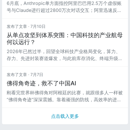
6月底，Anthropic单方面指控阿里巴巴用2.5万个虚假账
号与Claude进行超过2800万次对话交互；阿里迅速反
击，将Claude Code列入高风险软件、全员卸载。此
前，DeepSeek、月之暗面和MiniMax也遭过类似指控。
发布了文章 ·
7月10日
从单点攻坚到体系突围：中国科技的产业航母
何以远行？
2026年已然过半，回望全球科技产业格局变化，算力、
存力、先进封装赛道爆发，与此前库存消化、终端升级带
来的短期复苏截然不同，业内普遍认为，本轮ICT产业的
上行支撑，源于AI技术彻底颠覆传统产品需求结构，驱动
发布了文章 ·
7月7日
整个产业迈入AI超级周期。
佛得角奇迹，救不了中国AI
刚看完世界杯佛得角对阿根廷的比赛，就跟很多人一样被
“佛得角奇迹”深深震撼。靠着顽强的防线，高效率的进
攻，以及门将连场神勇发挥，这个五十万人口的岛国，在
90分钟比赛时间里先后逼平了西班牙、乌拉圭、阿根廷
点击载入更多
三个世界杯冠军。