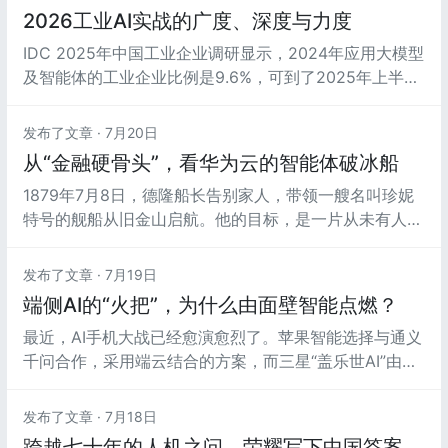
2026工业AI实战的广度、深度与力度
IDC 2025年中国工业企业调研显示，2024年应用大模型
及智能体的工业企业比例是9.6%，可到了2025年上半
年，这一比例就飙升至47.5%。时间来到2026年，一位
工业专家告诉我们，今年整个行业基本上都开始试水AI
发布了文章 ·
7月20日
了。这意味着，工业领域的AI应用比例，正大幅度提升。
从“金融硬骨头”，看华为云的智能体破冰船
1879年7月8日，德隆船长告别家人，带领一艘名叫珍妮
特号的舰船从旧金山启航。他的目标，是一片从未有人探
索过的海域：北极。
发布了文章 ·
7月19日
端侧AI的“火把”，为什么由面壁智能点燃？
最近，AI手机大战已经愈演愈烈了。苹果智能选择与通义
千问合作，采用端云结合的方案，而三星“盖乐世AI”由面
壁智能MiniCPM系列深度赋能，标志着中国端侧AI大模型
规模化赋能全球顶级终端厂商。
发布了文章 ·
7月18日
跨越七十年的人机之问，荣耀写下中国答案