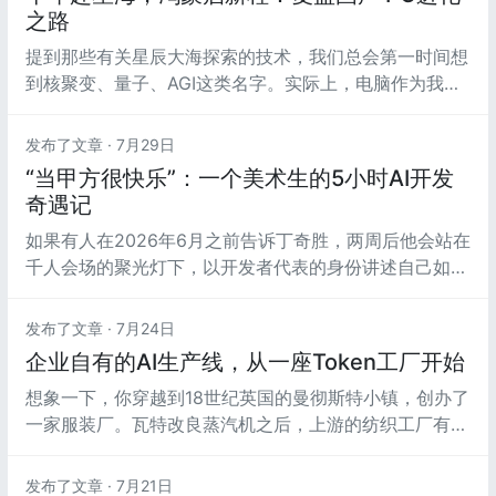
之路
提到那些有关星辰大海探索的技术，我们总会第一时间想
到核聚变、量子、AGI这类名字。实际上，电脑作为我们
每一天离不开的生产工具，恰恰是观察技术进步的真实载
体。
发布了文章 ·
7月29日
“当甲方很快乐”：一个美术生的5小时AI开发
奇遇记
如果有人在2026年6月之前告诉丁奇胜，两周后他会站在
千人会场的聚光灯下，以开发者代表的身份讲述自己如何
用AI做出一款AR游戏，他大概会认为对方在开玩笑。而
如果那个人同时告诉他，全场第一名会是一个毫无编程经
发布了文章 ·
7月24日
验，此前甚至没戴过AI眼镜的美术生，他大概更会觉得这
企业自有的AI生产线，从一座Token工厂开始
是无稽之谈。
想象一下，你穿越到18世纪英国的曼彻斯特小镇，创办了
一家服装厂。瓦特改良蒸汽机之后，上游的纺织工厂有了
可以大规模机械化生产的织布机器，开始将成品布料源源
不断地供给市场。
发布了文章 ·
7月21日