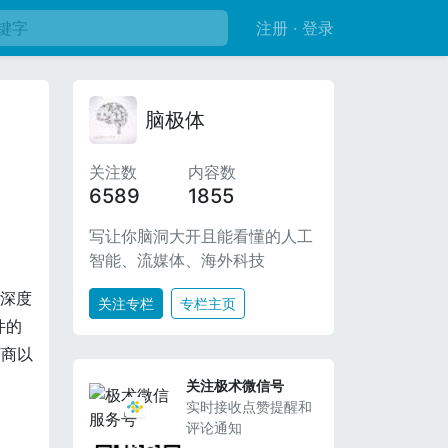
注册 · 登录
脑极体
关注数
内容数
6589
1855
写让你脑洞大开且能看懂的人工
智能、流媒体、海外科技
在深度
关注专栏
专栏主页
件的
厂商以
关注极术微信号
实时接收点赞提醒和
评论通知