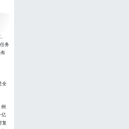
效、
理任务
强有
是全
。例
十亿
对复