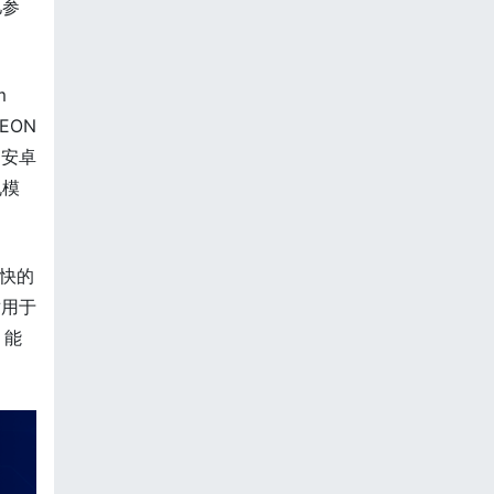
亿参
m
EON
的安卓
规模
最快的
适用于
，能