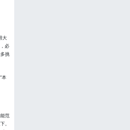
用大
时，必
诸多挑
“本
性能范
以下。