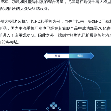
算成本、功耗和性能等因素的综合考量，尤其是在端侧部署大模
匹配现阶段的大众级终端设备。
侧大模型“装机”。以PC和手机为例，自去年以来，头部PC厂商
PC新品，国内主流手机厂商也已经在其旗舰产品中成功部署70亿
机随即进入了应用爆发期。除此之外，端侧大模型也已扩展到智能汽
oT设备领域。