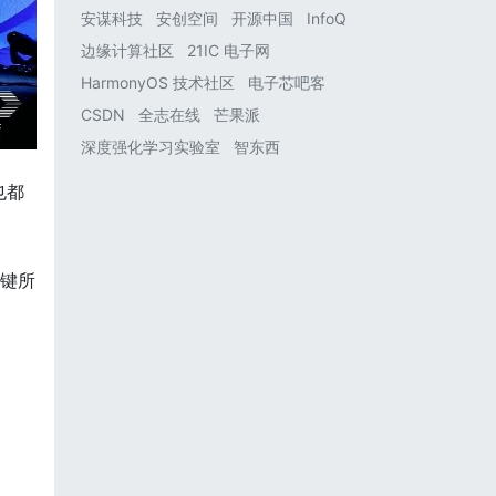
安谋科技
安创空间
开源中国
InfoQ
边缘计算社区
21IC 电子网
HarmonyOS 技术社区
电子芯吧客
CSDN
全志在线
芒果派
深度强化学习实验室
智东西
也都
关键所