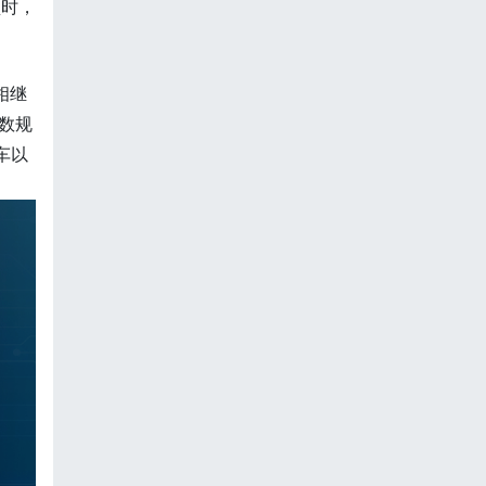
型时，
相继
参数规
车以