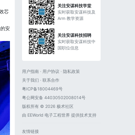
关注安谋科技学堂
效芯
实时获取安谋科技及
Arm 教学资源
级的安
关注安谋科技招聘
实时获取安谋科技中
国职位信息
用户指南
·
用户协议
·
隐私政策
关于我们
·
联系合作
粤ICP备18004469号
粤公网安备 44030502008014号
版权所有 © 2026 极术社区
由
EEWorld 电子工程世界
提供技术支持
友情链接