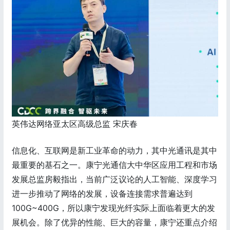
英伟达网络亚太区高级总监 宋庆春
信息化、互联网是新工业革命的动力，其中光通讯是其中
最重要的基石之一。康宁光通信大中华区应用工程和市场
发展总监房毅指出，当前广泛议论的人工智能、深度学习
进一步推动了网络的发展，设备连接需求普遍达到
100G~400G，所以康宁发现光纤实际上面临着更大的发
展机会。除了优异的性能、巨大的容量，康宁还重点介绍