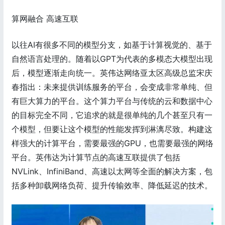
算网融合 高速互联
以往AI有很多不同的模型分支，如基于计算视觉的、基于
自然语言处理的。随着以GPT为代表的多模态大模型出现
后，模型逐渐走向统一。英伟达网络亚太区高级总监宋庆
春指出：未来提供训练服务的平台，会变成非常单纯、但
有巨大算力的平台。这个算力平台与传统的云和数据中心
的目标完全不同，它追求的就是很单纯的几个甚至只有一
个模型，但要让这个模型的性能发挥到淋漓尽致。构建这
样强大的计算平台，需要最强的GPU，也需要最强的网络
平台。英伟达为计算节点的高速互联提供了包括
NVLink、InfiniBand、高速以太网等全面的解决方案，包
括多种卸载网络负荷、提升传输效率、降低延迟的技术。