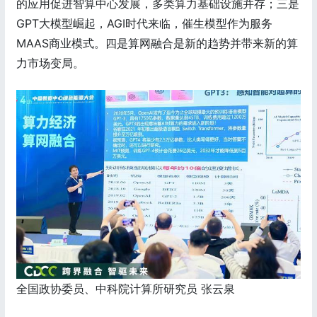
的应用促进智算中心发展，多类算力基础设施并存；三是
GPT大模型崛起，AGI时代来临，催生模型作为服务
MAAS商业模式。四是算网融合是新的趋势并带来新的算
力市场变局。
全国政协委员、中科院计算所研究员 张云泉