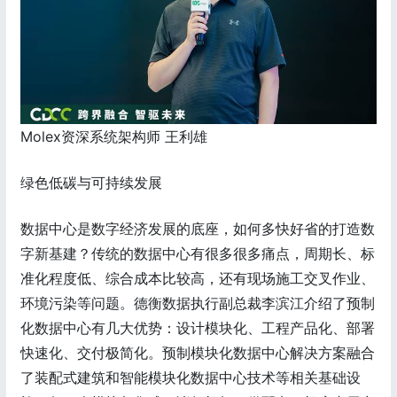
Molex资深系统架构师 王利雄
绿色低碳与可持续发展
数据中心是数字经济发展的底座，如何多快好省的打造数
字新基建？传统的数据中心有很多很多痛点，周期长、标
准化程度低、综合成本比较高，还有现场施工交叉作业、
环境污染等问题。德衡数据执行副总裁李滨江介绍了预制
化数据中心有几大优势：设计模块化、工程产品化、部署
快速化、交付极简化。预制模块化数据中心解决方案融合
了装配式建筑和智能模块化数据中心技术等相关基础设