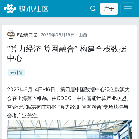
注册
E企研究院
· 2023年06月19日
· 山西
“算力经济 算网融合” 构建全栈数据
中心
云计算
2023年6月14日-16日，第四届中国数据中心绿色能源大
会在上海落下帷幕。由CDCC、中国智能计算产业联盟、
益企研究院共同主办的 “算力经济 算网融合”专场获得与
会者广泛关注。