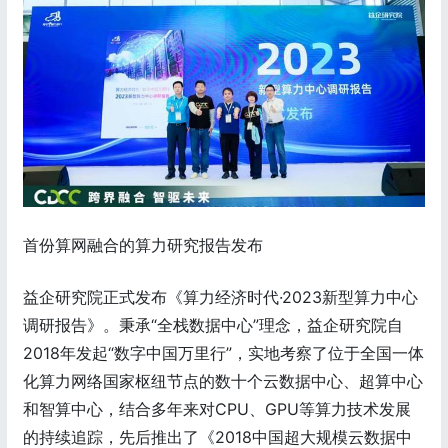
首份算网融合的算力研究报告发布
益企研究院正式发布《算力经济时代·2023新型算力中心
调研报告》。秉承“全栈数据中心”理念，益企研究院自
2018年发起“数字中国万里行”，实地考察了位于全国一体
化算力网络国家枢纽节点的数十个云数据中心、超算中心
和智算中心，结合多年来对CPU、GPU等算力技术发展
的持续追踪，先后推出了《2018中国超大规模云数据中