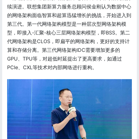
续演进。联想集团新算力服务总顾问侯金刚认为数据中心
的网络架构面临智算和超算迅猛增长的挑战，开始进入到
第三代。第一代网络架构模型是一种层次型网络架构模
型，即接入-汇聚-核心三层网络架构模型，即BSS。第二
代网络架构是CLOS，即扁平的网络架构，更好的支持计
算和存储分离。第三代网络架构IDC需要增加更多的
GPU、TPU等，对超低时延提出了更高要求，如通过
PCIe、CXL等技术对内部网络进行重构。