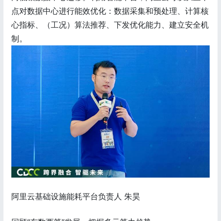
点对数据中心进行能效优化：数据采集和预处理、计算核
心指标、（工况）算法推荐、下发优化能力、建立安全机
制。
阿里云基础设施能耗平台负责人 朱昊