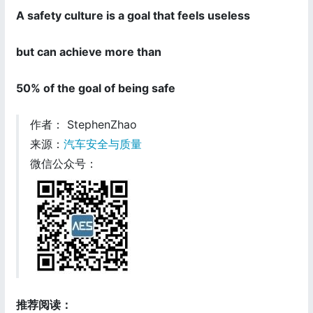
A safety culture is a goal that feels useless
but can achieve more than
50% of the goal of being safe
作者： StephenZhao
来源：
汽车安全与质量
微信公众号：
推荐阅读：