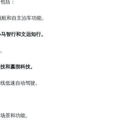
景包括：
速领航和自主泊车功能。
小马智行和文远知行。
流。
科技和嬴彻科技。
路线低速自动驾驶。
驶场景和功能。