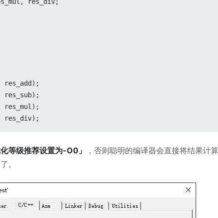
s_mul, res_div;

 res_add);

 res_sub);

 res_mul);

, res_div);
化等级推荐设置为-O0」
，否则聪明的编译器会直接将结果计
究了。