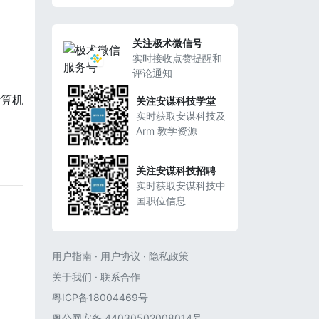
关注极术微信号
实时接收点赞提醒和
评论通知
计算机
关注安谋科技学堂
实时获取安谋科技及
Arm 教学资源
关注安谋科技招聘
实时获取安谋科技中
国职位信息
用户指南
·
用户协议
·
隐私政策
关于我们
·
联系合作
粤ICP备18004469号
粤公网安备 44030502008014号