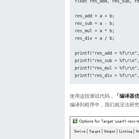
float res_add, res_sub, re
res_add = a + b;

res_sub = a - b;

res_mul = a * b;

res_div = a / b;

printf("res_add = %f\r\n",
printf("res_sub = %f\r\n",
printf("res_mul = %f\r\n",
printf("res_div = %f\r\n"
使用这段测试代码，
「编译器优
编译到程序中，我们就没法研