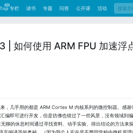
Top 专栏
读书
专题
问答
公开课
活动
 | 如何使用 ARM FPU 加速浮
几乎用的都是 ARM Cortex M 内核系列的微控制器。感谢
触汇编即可进行开发，但是彷佛也错过了一些风景，没有领域到
末无聊的休息时间通过寻找资料、动手实验、得出结论的方法来
以及C语言编译器的奥秘。（因为我个人实在是不赞同学校中微机原理