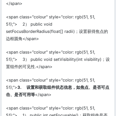
</span>
<span class="colour" style="color: rgb(51, 51,
51);"> 2） public void
setFocusBorderRadius(float[] radii)；设置获得焦点的
边框圆角</span>
<span class="colour" style="color: rgb(51, 51,
51);"> 3） public void setVisibility(int visibility)；设
置组件的可见性.</span>
<span class="colour" style="color: rgb(51, 51,
51);">
3. 设置和获取组件状态信息，如焦点、是否可点
击、是否可用等
</span>
<span class="colour" style="color: rgb(51, 51,
51);"> 1） public int getFocusable()；获取组件是否