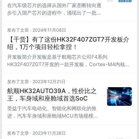
在汽车级芯片的选择从国外厂家垄断转向逐
子烟市场分布全球电子烟需求主要集中在
步引入国产芯片的进程中，涌现出了一批可
欧...
以实现国产替代的芯片产品。汽车级是一个
比消费及工业产品对芯片稳定性要求更高的
发布了文章 ·
2024年11月08日
行业，所以车规芯片的选型需要考虑更多的
【干货】有了这份HK32F407ZGT7开发板介
因素，包括技术参数、应用场景、供应链稳
绍，1万个项目轻松拿捏！
定性、成本控制等。其中最重要的关键点，
开发板简介开发板是基于航顺芯片公司F4系列
如：
HK32F407ZGT7开发的一款开发板，Cortex-M4内核，
最高主频168MHz， 内置1MB Flash和256KB SRAM，串
口、SPI、IIC、CAN、USB、Ethernet等外设所有对应脚
发布了文章 ·
2023年12月21日
全部引出，有利于外接更多模块，可广泛应用于工业控
航顺HK32AUTO39A，性价比之
制、消费医疗和工业互联网等领域。
王，车身域和座舱域首选SoC
受益于汽车电动化、智能化和网联化的推
进，汽车车身域和座舱域MCU市场规模持
续扩大。据统计，2021年中国车载芯片
MCU市场规模达30.01亿美元，同比增长
发布了文章 ·
2023年11月28日
13.59%，预计2025年市场规模将达42.74