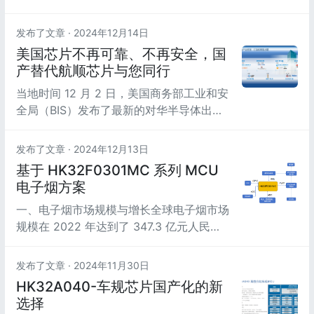
着科技的不断进步，智能排风扇逐渐走进大
众视野，而基于 HK32C030 的智能排风扇
发布了文章 ·
2024年12月14日
解决方案更是以其独特的优势，为市场带来
美国芯片不再可靠、不再安全，国
了全新的机遇。
产替代航顺芯片与您同行
当地时间 12 月 2 日，美国商务部工业和安
全局（BIS）发布了最新的对华半导体出口
管制措施，将 136 家中国实体列入了所谓
“实体清单”。涉及半导体制造设备、电子设
发布了文章 ·
2024年12月13日
计自动化工具等多个种类的半导体产品，并
基于 HK32F0301MC 系列 MCU
新增对 HBM（高带宽内存）等的限制、修
电子烟方案
改了先进 DRAM IC（动态随机存储芯片）
一、电子烟市场规模与增长全球电子烟市场
的定义。12 月 3 日傍晚，中国半导体行...
规模在 2022 年达到了 347.3 亿元人民
币，同比增长17.61%，2015 年至 2022 年
市场规模年复合增长率接近 27.05%。中国
发布了文章 ·
2024年11月30日
市场在 2022 年的电子烟产值达到 625.4
HK32A040-车规芯片国产化的新
亿元人民币，同比增长 8.1%，2015 年至
选择
2022 年复合增长率接近 29.41%。 二、电