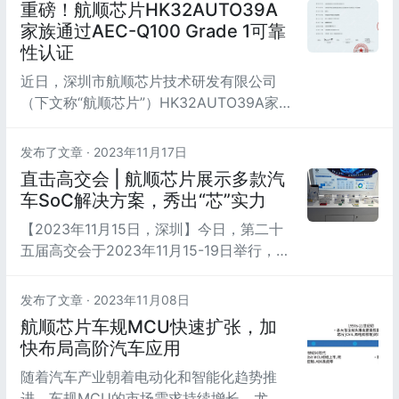
重磅！航顺芯片HK32AUTO39A
亿美元。
家族通过AEC-Q100 Grade 1可靠
性认证
近日，深圳市航顺芯片技术研发有限公司
（下文称“航顺芯片”）HK32AUTO39A家族
产品经第三方权威检测机构广电计量检测集
团（下文称“广电计量”）严格的可靠性标准
发布了文章 ·
2023年11月17日
测试，顺利完成AEC-Q100 Grade 1
直击高交会 | 航顺芯片展示多款汽
-40~125℃车规认证。该车规SoC已量产
车SoC解决方案，秀出“芯”实力
且广泛应用于汽车车身域和座舱域，在车规
【2023年11月15日，深圳】今日，第二十
级MCU市场上已获得重大突破。
五届高交会于2023年11月15-19日举行，深
圳市航顺芯片技术研发有限公司（下文称
“航顺芯片”）受邀参加高交会专精特新展
发布了文章 ·
2023年11月08日
（福田会展中心1E21-8高交会专精特新展
航顺芯片车规MCU快速扩张，加
区）。航顺芯片于2021年9月获评工信部专
快布局高阶汽车应用
精特新“小巨人”企业，基于车规SoC+高端
随着汽车产业朝着电动化和智能化趋势推
MCU超市双战略，航顺芯片正加速车规
进，车规MCU的市场需求持续增长。尤其