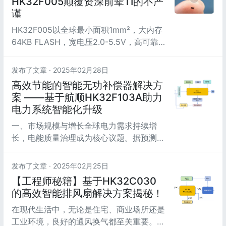
HK32F005颠覆资深前辈TI的不严
亿元。其中，电钻作为核心品类，占据重要
谨
市场份额，尤其在建筑、工业制造、家庭装
HK32F005以全球最小面积1mm²，大内存
修等领域...
64KB FLASH，宽电压2.0-5.5V，高可靠
性ESD4000V，震撼低价1元3颗，超低功
耗颠覆32位MCU市场格局，惊叹资深前辈
发布了文章 ·
2025年02月28日
TI发布“全球面积最小MCU”不严谨。
高效节能的智能无功补偿器解决方
案 ——基于航顺HK32F103A助力
电力系统智能化升级
一、市场规模与增长全球电力需求持续增
长，电能质量治理成为核心议题。据预测，
2028年全球无功补偿装置市场规模将达
299亿美元，年复合增长率约4.5%。中国作
发布了文章 ·
2025年02月25日
为全球最大的电力消费国，智能无功补偿市
【工程师秘籍】基于HK32C030
场增速显著，尤其在工业自动化、新能源发
的高效智能排风扇解决方案揭秘！
电（如风电、光伏）及市政电网改造领域需
在现代生活中，无论是住宅、商业场所还是
求激增。2024年中国智能无功补偿器市场
工业环境，良好的通风换气都至关重要。随
规...