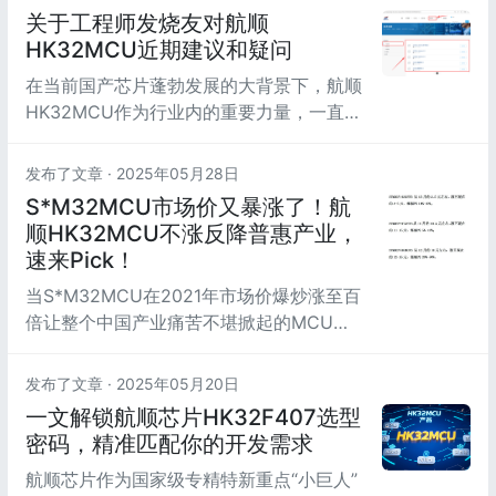
三季度将继续维持不涨价，以此回馈所有多
关于工程师发烧友对航顺
年来始终支持航顺HK32MCU的客户。做出
HK32MCU近期建议和疑问
这个决定是非常艰难的：上游供应商会不会
在当前国产芯片蓬勃发展的大背景下，航顺
对航顺有意见？行业友商会不会对航顺有看
HK32MCU作为行业内的重要力量，一直致
法？客...
力于以技术创新推动产业进步。关于工程师
发烧友对航顺HK32MCU近期建议和疑问，
发布了文章 ·
2025年05月28日
我们特地从专业角度出发，统一回复：
S*M32MCU市场价又暴涨了！航
顺HK32MCU不涨反降普惠产业，
速来Pick！
当S*M32MCU在2021年市场价爆炒涨至百
倍让整个中国产业痛苦不堪掀起的MCU涨
价狂潮如凶猛海啸般席卷全球，整个行业都
被成本暴涨的阴霾笼罩。无数依赖ST芯片
发布了文章 ·
2025年05月20日
的企业深陷泥潭，成本飙升的压力如泰山压
一文解锁航顺芯片HK32F407选型
顶，让他们在市场的惊涛骇浪中摇摇欲坠，
密码，精准匹配你的开发需求
苦苦挣扎。（图片来源于网络）
航顺芯片作为国家级专精特新重点“小巨人”