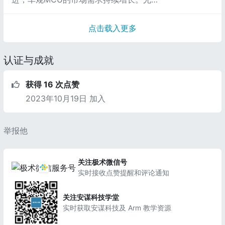
SoC的布局——
是电动汽车，每一个功能实现都需要复杂的
芯片方案支撑——例如汽车门窗控制、倒车
点击载入更多
刹车辅助系统、汽车空调、倒车雷达、多媒
体信息娱乐等功能的控制。
认证与成就
获得 16 次点赞
2023年10月19日 加入
举报他
关注极术微信号
实时接收点赞提醒和评论通知
关注安谋科技学堂
实时获取安谋科技及 Arm 教学资源