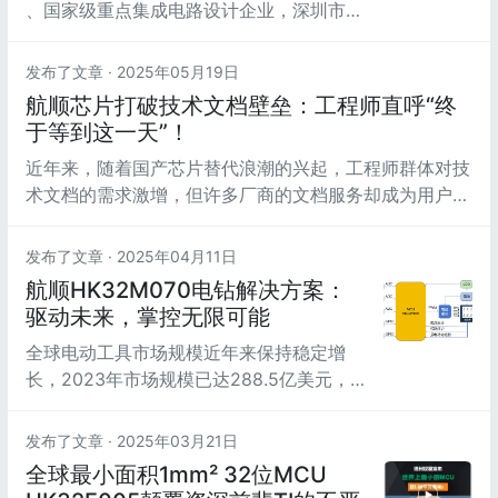
、国家级重点集成电路设计企业，深圳市重
大技术攻关企业、深圳市发明技术二等奖企
业、福布斯/胡润全球独角兽、身披荣光。
发布了文章 ·
2025年05月19日
公司先后完成八轮战略融资、连续获深圳国
航顺芯片打破技术文档壁垒：工程师直呼“终
资委深投控、深创投、顺为资本、中电科、
于等到这一天”！
中航，中科院国科投、海尔、方广资本等知
近年来，随着国产芯片替代浪潮的兴起，工程师群体对技
名机构八轮数亿元战略融资，背靠...
术文档的需求激增，但许多厂商的文档服务却成为用户吐
槽的重灾区。
发布了文章 ·
2025年04月11日
航顺HK32M070电钻解决方案：
驱动未来，掌控无限可能
全球电动工具市场规模近年来保持稳定增
长，2023年市场规模已达288.5亿美元，
预计2024年将突破304.9亿美元，年复合
增长率达6.9%。中国市场表现尤为亮眼，
发布了文章 ·
2025年03月21日
2023年电动工具销售规模达200.8亿元，
全球最小面积1mm² 32位MCU
同比增长6.9%，预计2024年将突破214.7