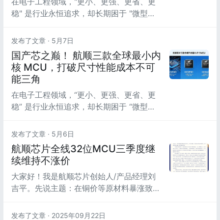
在电子工程领域，"更小、更强、更省、更
稳" 是行业永恒追求，却长期困于 "微型化
必牺牲性能、高性能必伴随高成本、低成本
必妥协可靠性" 的固有桎梏。近期行业内热
发布了文章 ·
5月7日
议德某仪器发布全球最小 32 位 MCU
国产芯之巅！ 航顺三款全球最小内
M**M0C1104（1.38mm²），其 20 美分
核 MCU，打破尺寸性能成本不可
的批量单价被不少媒体视作医疗电子与消费
能三角
硬件微型化的里程碑。然而，这一 “全球最
在电子工程领域，“更小、更强、更省、更
小” ...
稳” 是行业永恒追求，却长期困于 “微型化
必牺牲性能、高性能必伴随高成本、低成本
必妥协可靠性” 的固有桎梏。航顺芯片以十
发布了文章 ·
5月6日
余年 MCU 深耕积淀，三款全球内核最小尺
航顺芯片全线32位MCU三季度继
寸 MCU——HK32F403（全球最小
续维持不涨价
2.5mm² Cortex-M4）、HK32F001（全球
大家好！我是航顺芯片创始人/产品经理刘
最小 0.6mm² Cortex-M0）、
吉平。先说主题：在铜价等原材料暴涨致使
HK32L010（全球最小 1mm²...
行业涨价潮四起的今天， 航顺HK32MCU
全线M0、M3、M4通用及专用32位MCU，
发布了文章 ·
2025年09月22日