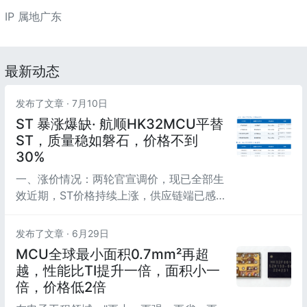
IP 属地广东
最新动态
发布了文章 ·
7月10日
ST 暴涨爆缺· 航顺HK32MCU平替
ST，质量稳如磐石，价格不到
30%
一、涨价情况：两轮官宣调价，现已全部生
效近期，ST价格持续上涨，供应链端已感
受到明显压力。自2026 年 4 月 26 日以
来，ST 先后发出两轮官方调价通知，覆盖
发布了文章 ·
6月29日
主流MCU、模拟器件等多条产品线。
MCU全球最小面积0.7mm²再超
越，性能比TI提升一倍，面积小一
倍，价格低2倍