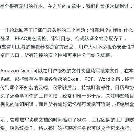
uick是个很有意思的样本。在之前的文章中，我们也曾多次提到过
级基因从一开始就回答了IT部门最头疼的三个问题：谁能用？能看到什
点登录、RBAC角色管控、审计日志、合规认证全给你配齐了，
e、Slack这些常用工具的连接器都是官方出品，用户大可不必担心安全性
的桌面入口，所有连接的安全性和可用性公司给你兜底。
mazon Quick可以在用户授权的文件夹里读写搜索文件，在
统。那些散落在电脑各角落的Excel、PDF、Word文档，终
上传到哪个不知名的云端。它常驻后台，持续盯着邮件、日历和
用久了还会学习你的工作习惯，经常和谁一起干活、关注哪些项
可视化的知识图谱，而且所有偏好记忆都可编辑可追溯，拒绝黑
示，管理层写协调文档的时间缩短了80%，工程团队的工厂测
搜集、跨系统操作、格式整理这些琐碎任务都可以交予它来执行