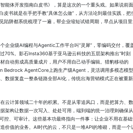
级智能体开发指南白皮书》，算是这次的一个重头戏。如果说前
份白皮书就是在手把手教“具体怎么做”，从方法论到最佳实践，把
和常见陷阱都系统梳理了一遍，帮企业缩短试错周期，早点从项目里
企业级AI编程与Agentic工作平台叫“灵犀”，零编码交付，覆
70%。影石Insta360基于亚马逊云科技的五层架构推出“时刻
摄素材自动剪成高质量成片，用户不用自己动手编辑。猎豹移动的
n Bedrock AgentCore上跑生产级Agent，灵活调用多模态模
、数据复盘一整条链路全部AI化，传统出海营销模式正在被重
技在云计算领域二十年的积累。不是从零追风口，而是把算力、
数据架构让数据一次写入、处处可用，端到端的统一治理则确保
视、可控、可审计。这些基本功最终指向一件事：让企业不用在基础
造价值的业务。AI时代的云，不只是一堆API的堆砌，而是一个