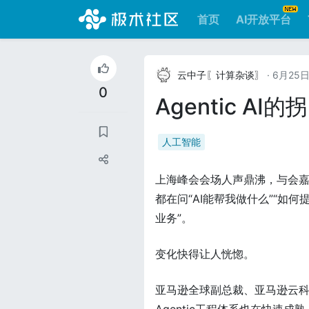
首页
AI开放平台
云中子〖计算杂谈〗
· 6月25
0
Agentic 
人工智能
上海峰会会场人声鼎沸，与会
都在问“AI能帮我做什么”“如
业务”。
变化快得让人恍惚。
亚马逊全球副总裁、亚马逊云