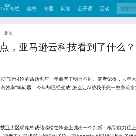
Top 专栏
读书
专题
问答
公开课
活动
日
· 北京
AI的拐点，亚马逊云科技看到了什么？
嘉宾们所讨论的话题也与一年前有了明显不同。笔者记得，去年
何提高效率”等问题，今年却已经变成“怎么让AI替我干完一整条流
科技亚太区联席总裁储瑞松在峰会上抛出一个判断：模型能力往