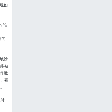
，现如
么？谁
等问
本地沙
于能被
协作数
目、喜
盒。
试时
。