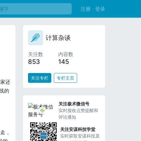
注册 · 登录
计算杂谈
关注数
内容数
853
145
关注专栏
专栏主页
大家还
水线的
关注极术微信号
实时接收点赞提醒和
评论通知
关注安谋科技学堂
上走，
实时获取安谋科技及