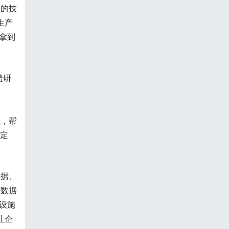
面的技
生产
拿到
盖研
型，帮
新定
数据、
从数据
设施
让企