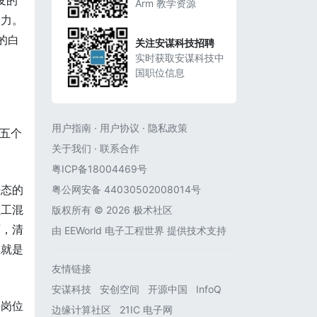
发的
Arm 教学资源
动力。
的白
关注安谋科技招聘
实时获取安谋科技中
国职位信息
用户指南
·
用户协议
·
隐私政策
从五个
关于我们
·
联系合作
粤ICP备18004469号
静态的
粤公网安备 44030502008014号
员工混
版权所有 © 2026 极术社区
西，清
由
EEWorld 电子工程世界
提供技术支持
上就是
友情链接
安谋科技
安创空间
开源中国
InfoQ
份岗位
边缘计算社区
21IC 电子网