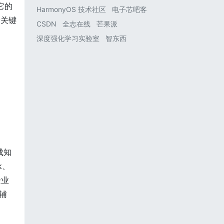
它的
HarmonyOS 技术社区
电子芯吧客
最关键
CSDN
全志在线
芒果派
深度强化学习实验室
智东西
成知
k、
企业
辅