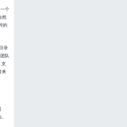
是一个
自然
碎的
根目录
有团队
，支
者来
周
白。