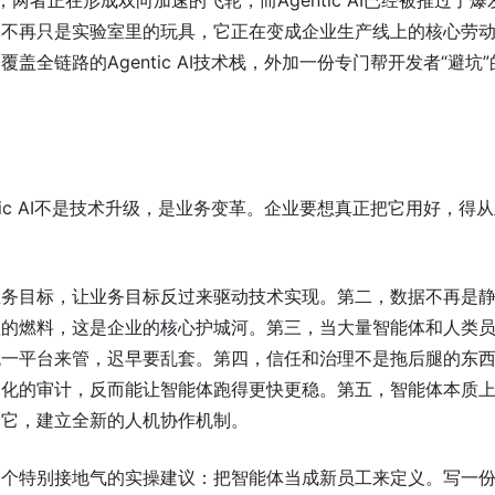
熟，两者正在形成双向加速的飞轮，而Agentic AI已经被推过了爆
体不再只是实验室里的玩具，它正在变成企业生产线上的核心劳
盖全链路的Agentic AI技术栈，外加一份专门帮开发者“避坑”
tic AI不是技术升级，是业务变革。企业要想真正把它用好，得
业务目标，让业务目标反过来驱动技术实现。第二，数据不再是
值的燃料，这是企业的核心护城河。第三，当大量智能体和人类
统一平台来管，迟早要乱套。第四，信任和治理不是拖后腿的东
动化的审计，反而能让智能体跑得更快更稳。第五，智能体本质
管它，建立全新的人机协作机制。
一个特别接地气的实操建议：把智能体当成新员工来定义。写一