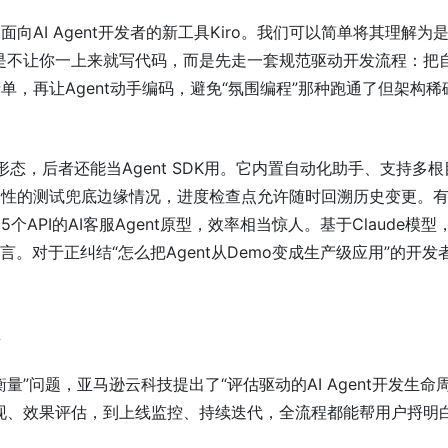
向AI Agent开发者的新工具Kiro。我们可以简单将其理解为
特点是不让你一上来就写代码，而是先走一套规范驱动开发流程：把
，再让Agent动手编码，避免“氛围编程”那种跑通了但架构稀
种形态，后者还能当Agent SDK用。它内置自动化助手、支持多
属性的测试兜底边缘情况，进度检查点允许随时回溯历史变更。
5个API的AI客服Agent原型，效率相当惊人。基于Claude模型
流语言。对于正纠结“怎么把Agent从Demo变成生产级应用”的开发
盒
量”问题，亚马逊云科技提出了“评估驱动的AI Agent开发生命
现、效果评估，到上线监控、持续迭代，全流程都能帮用户捋明