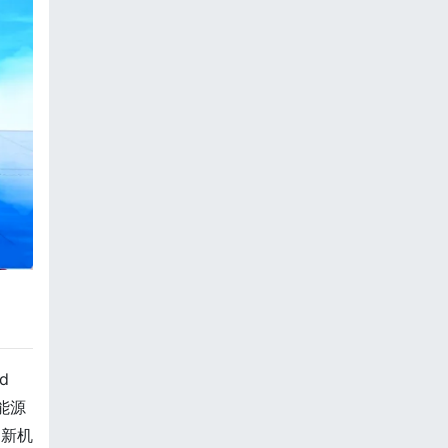
d
能源
创新机