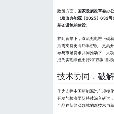
政策方面，
国家发展改革委办
（发改办能源〔2025〕63
基础设施的建设
。
在此背景下，直流充电桩正朝
括需支持更高功率密度、更高
导与市场需求共同推动下，大
成为实现绿色出行和“双碳”目
技术协同，破
作为支撑中国新能源汽车规模
开发与极海团队持续深入研讨，
产品在新能源领域的新技术与