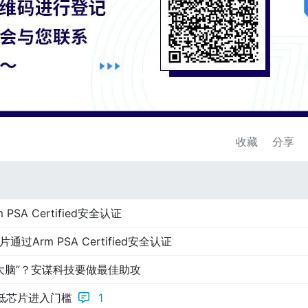
收藏
分享
SA Certified安全认证
通过Arm PSA Certified安全认证
大脑”？安谋科技要做最佳助攻
降低芯片进入门槛
1