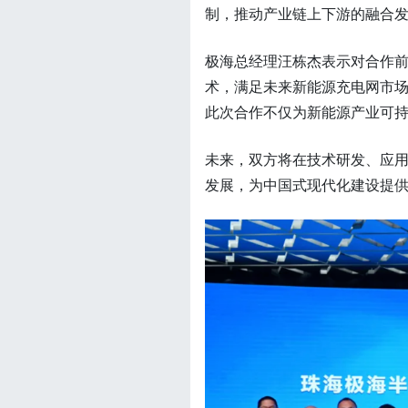
制，推动产业链上下游的融合
极海总经理汪栋杰表示对合作前
术，满足未来新能源充电网市
此次合作不仅为新能源产业可持
未来，双方将在技术研发、应
发展，为中国式现代化建设提