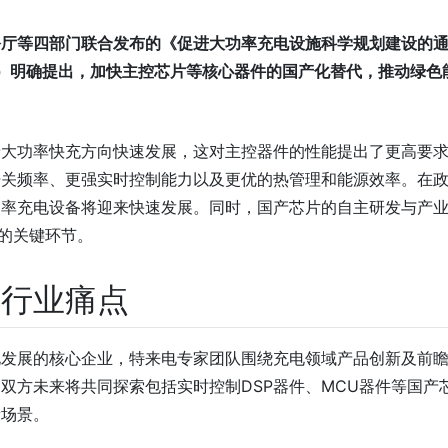
公厅等四部门联合发布的《促进大功率充电设施科学规划建设的
2号）明确提出，加快主控芯片等核心器件的国产化替代，推动绿色
着大功率快充方向快速发展，这对主控器件的性能提出了更高要
开关频率、更强实时控制能力以及更优的热管理和能源效率。在
功率充电设备将迎来快速发展。同时，国产芯片的自主研发与产
标的关键环节。
解行业痛点
化发展的核心企业，特来电专家团队围绕充电领域产品创新及前
双方未来将共同探索包括实时控制DSP器件、MCU器件等国产
新场景。