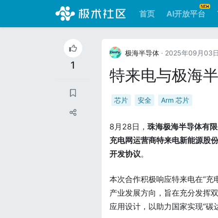
首页
AI开放平台
极海半导体
· 2025年09月03
1
特来电与极海
芯片
安全
Arm 芯片
8月28日，
珠海极海半导体有限
充电网运营商特来电新能源股份
开发协议
。
本次合作积极响应特来电在“充
产业发展方向，旨在充分发挥
应用设计，以助力国家实现“碳