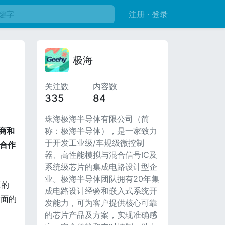
注册 · 登录
极海
关注数
内容数
335
84
珠海极海半导体有限公司（简
称：极海半导体），是一家致力
商和
于开发工业级/车规级微控制
合作
器、高性能模拟与混合信号IC及
系统级芯片的集成电路设计型企
业。极海半导体团队拥有20年集
互的
成电路设计经验和嵌入式系统开
方面的
发能力，可为客户提供核心可靠
的芯片产品及方案，实现准确感