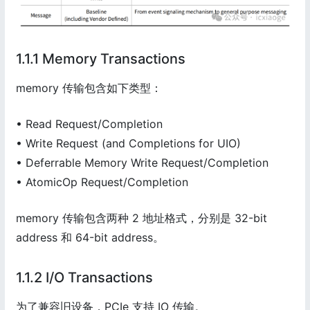
1.1.1 Memory Transactions
memory 传输包含如下类型：
• Read Request/Completion
• Write Request (and Completions for UIO)
• Deferrable Memory Write Request/Completion
• AtomicOp Request/Completion
memory 传输包含两种 2 地址格式，分别是 32-bit
address 和 64-bit address。
1.1.2 I/O Transactions
为了兼容旧设备，PCIe 支持 IO 传输。