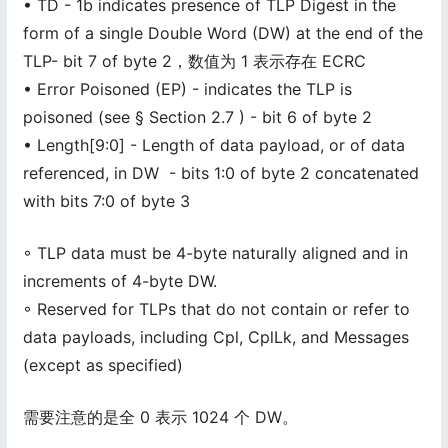
• TD - 1b indicates presence of TLP Digest in the
form of a single Double Word (DW) at the end of the
TLP- bit 7 of byte 2，数值为 1 表示存在 ECRC
• Error Poisoned (EP) - indicates the TLP is
poisoned (see § Section 2.7 ) - bit 6 of byte 2
• Length[9:0] - Length of data payload, or of data
referenced, in DW - bits 1:0 of byte 2 concatenated
with bits 7:0 of byte 3
◦ TLP data must be 4-byte naturally aligned and in
increments of 4-byte DW.
◦ Reserved for TLPs that do not contain or refer to
data payloads, including Cpl, CplLk, and Messages
(except as specified)
需要注意的是全 0 表示 1024 个 DW。