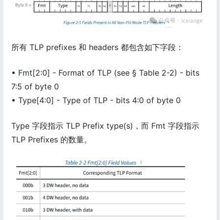
所有 TLP prefixes 和 headers 都包含如下字段：
• Fmt[2:0] - Format of TLP (see § Table 2-2) - bits
7:5 of byte 0
• Type[4:0] - Type of TLP - bits 4:0 of byte 0
Type 字段指示 TLP Prefix type(s)，而 Fmt 字段指示
TLP Prefixes 的数量。