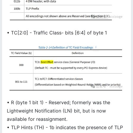
• TC[2:0] - Traffic Class- bits [6:4] of byte 1
• R (byte 1 bit 1) - Reserved; formerly was the
Lightweight Notification (LN) bit, but is now
available for reassignment.
• TLP Hints (TH) - 1b indicates the presence of TLP