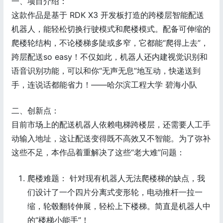
一、项目介绍：
这款作品是基于 RDK X3 开发板打造的跨楼层智能配送
机器人，能轻松切换行驶模式和爬楼模式。配备可伸缩的
爬楼轮结构，不论楼梯多陡或多窄，它都能“爬得上去”，
跨层配送so easy！不仅如此，机器人还内建视觉识别和
语音识别功能，可以和你“无声无息”地互动，快递送到
手，连说话都能省力！——哈尔滨工程大学 碧海小队
二、创新点：
目前市场上的配送机器人依赖电梯跨楼层，还需要人工手
动输入地址，这让配送变得既不高效又不智能。为了弥补
这些不足，本作品着重解决了这些“老大难”问题：
爬楼难题： 针对现有机器人无法爬楼梯的缺点，我
们设计了一个四片分离式变形轮，电动推杆一拉一
缩，轮毂翻转伸展，轻松上下楼梯。简直是机器人中
的“楼梯小能手”！