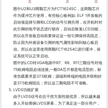
图中U2和U3两颗芯片为FCT16245C，这两颗芯片
作为缓冲芯片使用，有些核心板例如: ELF 1开发板的
启动项选择引脚和LCD的信号引脚共用，在开机时对
此引脚的电平状态进行锁存，启动后恢复LCD功能，
所以在开发板启动前要保证这一组引脚保持高阻态，
防止因为外接设备引脚的电气属性影响到核心板启
动。所以在这里使用两颗FCT16254C进行缓冲，保
证系统可以正常启动。
图中的LCD转VGA电路中R7、R9、R11三颗信号对地
75欧姆电阻必须连接,一般DA芯片都是电流型的，标
准负载要求是37.5欧姆；源端和终端的电阻并联刚好
是37.5欧姆阻抗；所以这三颗电阻不可省略。
LVDS功能扩展
由于LVDS信号在抗干扰方面性能优异，所以越来越
多人开始青睐LVDS屏幕，为了满足这一部分用户，