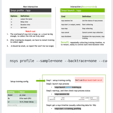
nsys profile --sample=none --backtrace=none --cuda 