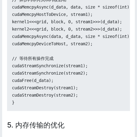
cudaMemcpyAsync(d_data, data, size * sizeof(int),

cudaMemcpyHostToDevice, stream1);

kernel1<<<grid, block, 0, stream1>>>(d_data);

kernel2<<<grid, block, 0, stream2>>>(d_data);

cudaMemcpyAsync(data, d_data, size * sizeof(int),

cudaMemcpyDeviceToHost, stream2);

// 等待所有操作完成

cudaStreamSynchronize(stream1);

cudaStreamSynchronize(stream2);

cudaFree(d_data);

cudaStreamDestroy(stream1);

cudaStreamDestroy(stream2);

}
5. 内存传输的优化