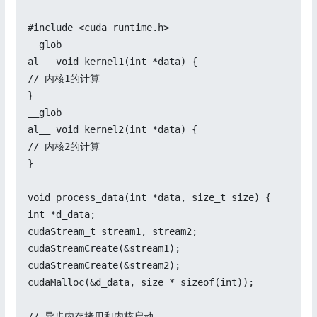
#include <cuda_runtime.h>

__glob

al__ void kernel1(int *data) {

// 内核1的计算

}

__glob

al__ void kernel2(int *data) {

// 内核2的计算

}

void process_data(int *data, size_t size) {

int *d_data;

cudaStream_t stream1, stream2;

cudaStreamCreate(&stream1);

cudaStreamCreate(&stream2);

cudaMalloc(&d_data, size * sizeof(int));

// 异步内存拷贝和内核启动
