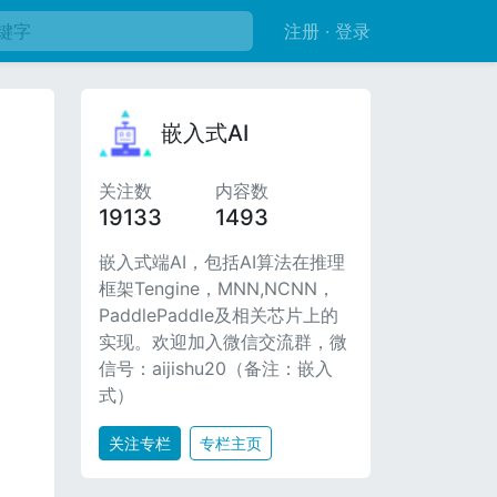
注册 · 登录
嵌入式AI
关注数
内容数
19133
1493
嵌入式端AI，包括AI算法在推理
框架Tengine，MNN,NCNN，
PaddlePaddle及相关芯片上的
实现。欢迎加入微信交流群，微
信号：aijishu20（备注：嵌入
式）
s
关注专栏
专栏主页