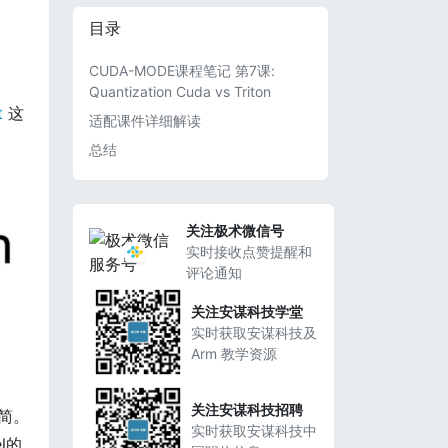
目录
CUDA-MODE课程笔记 第7课:
Quantization Cuda vs Triton
t
这
适配课件详细解读
总结
关注极术微信号
实时接收点赞提醒和
评论通知
关注安谋科技学堂
实时获取安谋科技及
Arm 教学资源
关注安谋科技招聘
简。
实时获取安谋科技中
l的