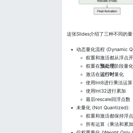
这张Slides介绍了三种不同的
动态量化流程 (Dynamic Quan
权重和激活都从浮点
权重在
预处理
阶段量
激活在
运行时
量化
使用Int8进行乘法运算
使用Int32进行累加
最后rescale回浮点数
未量化 (Not Quantized):
权重和激活都保持浮
所有运算（乘法和累
仅权重量化 (Weight Only Qu