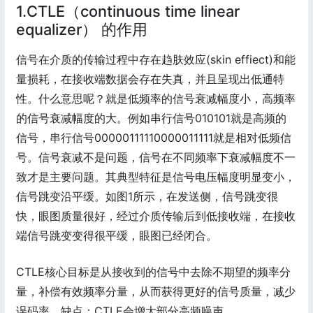
1.CTLE（continuous time linear
equalizer） 的作用
信号在介质的传输过程中存在趋肤效应(skin effiect)和能
量损耗，在接收端数据会存在失真，并且呈现出低通特
性。什么意思呢？就是低频率的信号衰减幅度小，高频率
的信号衰减幅度的大。例如串行信号010101就是高频的
信号，串行信号00000111110000011111就是相对低频信
号。信号衰减不是问题，信号在不同频率下衰减幅度不一
致才是主要问题。其典型特征是信号电压幅度明显变小，
信号跳变沿平缓。如图1所示，在发送侧，信号跳变很
快，眼图质量很好，经过介质传输后到低接收端，在接收
端信号跳变变得很平缓，眼图已经闭合。
CTLE核心目标是从接收到的信号中去除不期望的频率分
量，补偿有效频率分量，从而获得更好的信号质量，减少
误码率。缺点：CTLE会增大部分高频噪声。