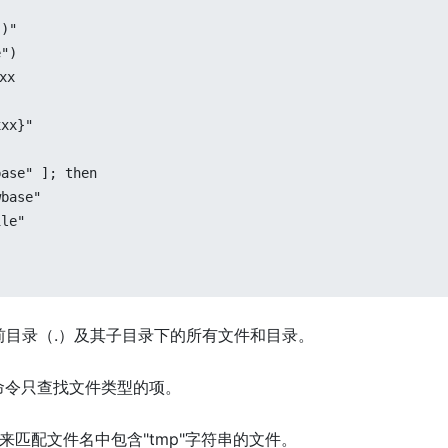
)"

")

x

xx}"

ase" ]; then

base"

le"

查找当前目录（.）及其子目录下的所有文件和目录。
ind命令只查找文件类型的项。
个选项用来匹配文件名中包含"tmp"字符串的文件。