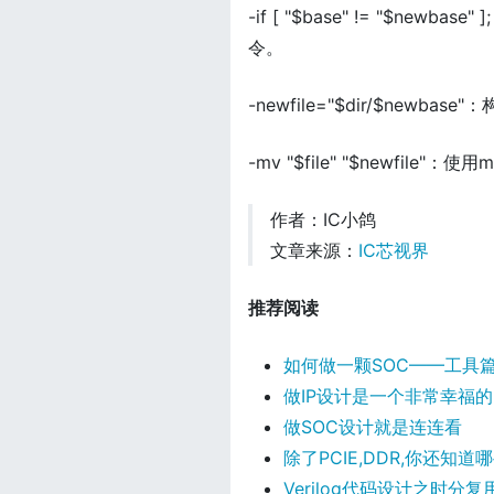
-if [ "$base" != "$ne
令。
-newfile="$dir/$newba
-mv "$file" "$newfi
作者：IC小鸽
文章来源：
IC芯视界
推荐阅读
如何做一颗SOC——工具
做IP设计是一个非常幸福
做SOC设计就是连连看
除了PCIE,DDR,你还知道哪
Verilog代码设计之时分复