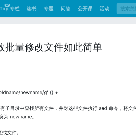
Top 专栏
读书
专题
问答
公开课
活动
：高效批量修改文件如此简单
s/oldname/newname/g' {} +
有子目录中查找所有文件，并对这些文件执行 sed 命令，将文
换为 newname。
始查找文件。