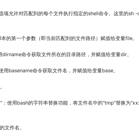
_ {} \;：这个选项允许对匹配到的每个文件执行指定的shell命令。这里的sh -
命令传递给脚本的第一个参数（即当前匹配到的文件路径）赋值给变量fil
le")"：使用dirname命令获取文件所在的目录路径，并赋值给变量dir。
ile")：使用basename命令获取文件名，并赋值给变量base。
名。
p/xxx}"：使用bash的字符串替换功能，将文件名中的"tmp"替换为"xx
。
换后的文件名。