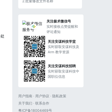
2.批量修改文件名称
关注极术微信号
实时接收点赞提醒和
评论通知
行处
关注安谋科技学堂
实时获取安谋科技及
Arm 教学资源
关注安谋科技招聘
实时获取安谋科技中
国职位信息
用户指南
·
用户协议
·
隐私政策
关于我们
·
联系合作
粤ICP备18004469号