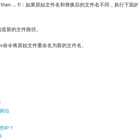
wbase" ]; then ... fi：如果原始文件名和替换后的文件名不同，执行下面
se"：构造新的文件路径。
le"：使用mv命令将原始文件重命名为新的文件名。
篇
的岗位
些IP？
用