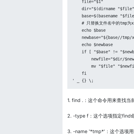
    file="$1"

    dir="$(dirname "$file"
    base=$(basename "$file
    # 只替换文件名中的tmp为xx
    echo $base

    newbase="${base//tmp/x
    echo $newbase

    if [ "$base" != "$newb
        newfile="$dir/$new
        mv "$file" "$newfi
    fi

' _ {} \;
1. find .：这个命令用来
2. -type f：这个选项指定f
3. -name '*tmp*'：这