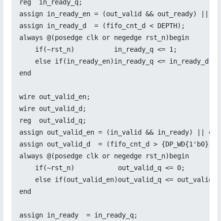
reg  in_ready_q;

assign in_ready_en = (out_valid && out_ready) || in_
assign in_ready_d  = (fifo_cnt_d < DEPTH);

always @(posedge clk or negedge rst_n)begin

    if(~rst_n)          in_ready_q <= 1;

    else if(in_ready_en)in_ready_q <= in_ready_d;

end

wire out_valid_en;

wire out_valid_d;

reg  out_valid_q;

assign out_valid_en = (in_valid && in_ready) || out_
assign out_valid_d  = (fifo_cnt_d > {DP_WD{1'b0}});

always @(posedge clk or negedge rst_n)begin

    if(~rst_n)           out_valid_q <= 0;

    else if(out_valid_en)out_valid_q <= out_valid_d;
end

assign in_ready  = in_ready_q;
