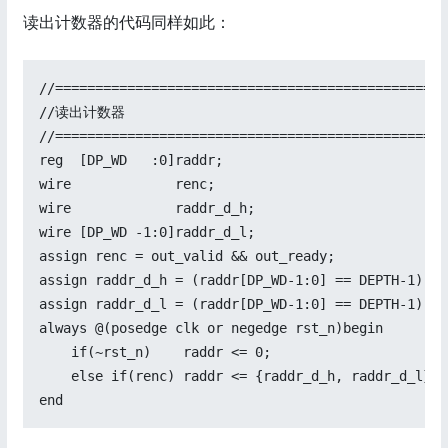
读出计数器的代码同样如此：
//=================================================
//读出计数器

//=================================================
reg  [DP_WD   :0]raddr;

wire             renc;

wire             raddr_d_h;

wire [DP_WD -1:0]raddr_d_l;

assign renc = out_valid && out_ready;

assign raddr_d_h = (raddr[DP_WD-1:0] == DEPTH-1) ? 
assign raddr_d_l = (raddr[DP_WD-1:0] == DEPTH-1) ? 
always @(posedge clk or negedge rst_n)begin

    if(~rst_n)    raddr <= 0;

    else if(renc) raddr <= {raddr_d_h, raddr_d_l};
