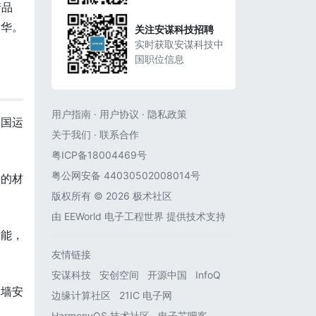
产品
中华。
关注安谋科技招聘
实时获取安谋科技中
国职位信息
用户指南
·
用户协议
·
隐私政策
天国运
关于我们
·
联系合作
粤ICP备18004469号
粤公网安备 44030502008014号
料的材
版权所有 © 2026 极术社区
由
EEWorld 电子工程世界
提供技术支持
功能，
友情链接
安谋科技
安创空间
开源中国
InfoQ
嵌墙安
边缘计算社区
21IC 电子网
HarmonyOS 技术社区
电子芯吧客