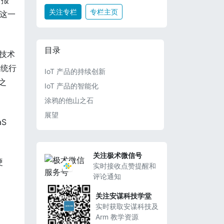
财报
关注专栏
专栏主页
明这一
目录
 技术
传统行
IoT 产品的持续创新
之
IoT 产品的智能化
涂鸦的他山之石
展望
S
关注极术微信号
硬
实时接收点赞提醒和
评论通知
关注安谋科技学堂
实时获取安谋科技及
Arm 教学资源