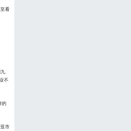
甚至看
刘九
业不
样的
南亚市