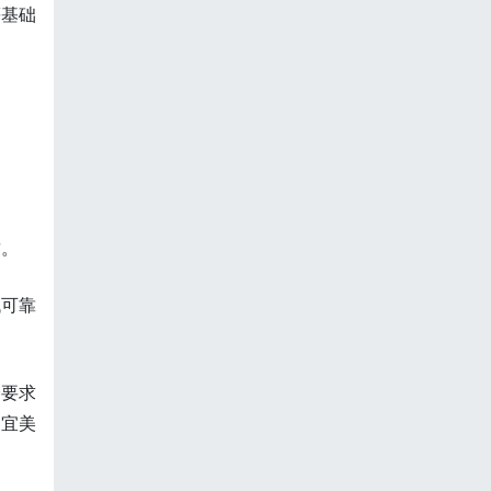
等基础
致。
找可靠
全要求
，宜美