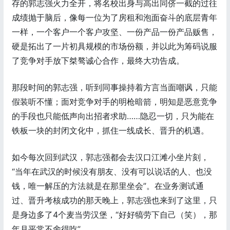
存的郭志强火力全开，将名校出身与高出同侪一截的过往
成绩抛于脑后，像每一位为了房租和泡面奋斗的底层青年
一样，一个客户一个客户攻坚、一份产品一份产品贩售，
硬是拓出了一片初具规模的市场份额，并以此为筹码说服
了竞争对手放下桀骜诚心合作，最终大功告成。
那段时间的郭志强，听到同事操持着方言当面嘲讽，只能
假装听不懂；面对竞争对手的明枪暗箭，明知是恶意竞争
的手段也只能低声向出招者求助……隐忍一切，只为能在
铁板一块的封闭文化中，抓住一线成长、晋升的机遇。
如今每次回到武汉，郭志强都会去汉口江滩小坐片刻，
“当年在武汉的时候没有朋友、没有可以说话的人、也没
钱，唯一解压的方法就是在那里坐会”。在业务测试通
过、晋升考核成功的那天晚上，郭志强也来到了这里，只
是身边多了4个麦当劳汉堡，“好好犒劳下自己（笑），那
年月平常不舍得吃”。