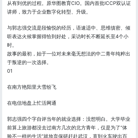
从有到优的过程。原华图教育CIO。国内首批ICCP双认证
讲师，致力于企业数字化转型、升级。
与郭志强交流是段愉悦的经历，语速适中、思维缜密、倾
听表达火候掌握得恰到好处，采访时长不断延长至4个小
时。
故事的最初，始于一位对未来毫无想法的中二青年纯粹出
于叛逆的一次选择。
01
在南方艳阳里大雪纷飞
在电信地盘上忙活网通
郭志强四个字自评当年的就业选择：没想明白。大学毕业
前算上旅游都没去过南方几次的北方青年，仅是为了“体
验不一样的生活”就放弃保研赶赴武汉，直到火车驶出百