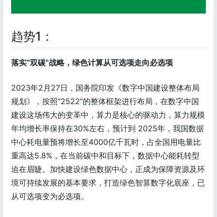
趋势1：
落实“双碳”战略，绿色计算从可选项走向必选项
2023年2月27日，国务院印发《数字中国建设整体布局
规划》，按照“2522”的整体框架进行布局，在数字中国
建设这场伟大的变革中，算力是核心的驱动力，算力规模
年均增长率保持在30%左右，预计到 2025年，我国数据
中心耗电量预将增长至4000亿千瓦时，占全国用电量比
重高达5.8%，在当前碳中和目标下，数据中心能耗转型
迫在眉睫。加快建设绿色数据中心，正成为保障资源及环
境可持续发展的基本要求，打造绿色智算数字化底座，已
从可选项变为必选项。