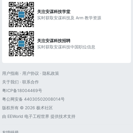
关注安谋科技学堂
实时获取安谋科技及 Arm 教学资源
关注安谋科技招聘
实时获取安谋科技中国职位信息
用户指南
·
用户协议
·
隐私政策
关于我们
·
联系合作
粤ICP备18004469号
粤公网安备 44030502008014号
版权所有 © 2026 极术社区
由
EEWorld 电子工程世界
提供技术支持
友情链接