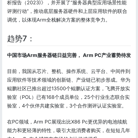
析报告（2023)》，并开展了“服务器典型应用场景性能
评测行动”，推动底层服务器硬件和上层应用软件的联合
调优，以体现Arm全栈解决方案的整体竞争力。
趋势7：
中国市场Arm服务器链日益完善， Arm PC产业蓄势待发
目前，我国从芯片、整机、操作系统、云平台、中间件到
应用软件等技术领域的创新链、产业链已初步形成。华为
鲲鹏社区已推出超过13500个鲲鹏认证方案，飞腾开放实
验室（POL）已有168个成员单位，25个行业生态联合实
验室，4个伙伴共建实验室，3个合作测评认证实验室。
在PC领域，Arm PC展现出比X86 Pc更优异的电池续航
能力和更轻薄的特性，吸引大批消费者购买，在短短几年