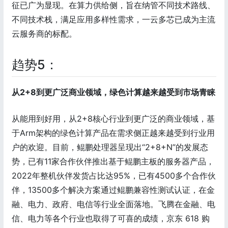
征已广为显现。在算力供给侧，旨在纳管不同技术路线、
不同技术栈，满足应用多样性需求，一云多芯已成为主流
云服务商的标配。
趋势5：
从2+8到更广泛商业领域，绿色计算越来越受到市场青睐
从能用到好用，从2+8核心行业到更广泛的商业领域，基
于Arm架构的绿色计算产品在需求侧正越来越受到行业用
户的欢迎。目前，鲲鹏处理器呈现出“2+8+N”的发展态
势，已有11家合作伙伴推出基于鲲鹏主板的服务器产品，
2022年整机伙伴发货占比达95%，已有4500多个合作伙
伴，13500多个解决方案通过鲲鹏兼容性测试认证，在金
融、电力、政府、电信等行业全面落地。飞腾在金融、电
信、电力等各个行业也取得了可喜的成绩，京东 618 购