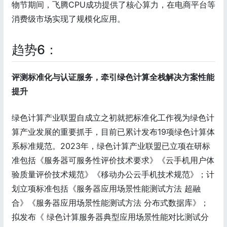
物节期间，飞腾CPU成功提供了核心算力，在电商平台等
消费级市场实现了规模化应用。
趋势6：
评测标准化与认证服务，牵引绿色计算全栈解决方案性能
提升
绿色计算产业联盟自成立之初就把标准化工作视为绿色计
算产业发展的重要抓手，目前已累计发布19项绿色计算体
系标准规范。2023年，绿色计算产业联盟已立项在研标
准包括《服务器可服务性评价技术要求》《云手机用户体
验质量评价技术规范》《移动办公云手机技术规范》；计
划立项标准包括《服务器应用场景性能测试方法 超融
合》《服务器应用场景性能测试方法 分布式数据库》；
拟发布《 绿色计算服务器典型应用场景性能对比测试分