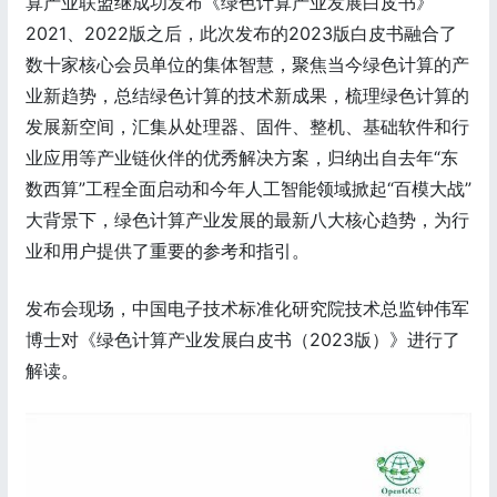
算产业联盟继成功发布《绿色计算产业发展白皮书》
2021、2022版之后，此次发布的2023版白皮书融合了
数十家核心会员单位的集体智慧，聚焦当今绿色计算的产
业新趋势，总结绿色计算的技术新成果，梳理绿色计算的
发展新空间，汇集从处理器、固件、整机、基础软件和行
业应用等产业链伙伴的优秀解决方案，归纳出自去年“东
数西算”工程全面启动和今年人工智能领域掀起“百模大战”
大背景下，绿色计算产业发展的最新八大核心趋势，为行
业和用户提供了重要的参考和指引。
发布会现场，中国电子技术标准化研究院技术总监钟伟军
博士对《绿色计算产业发展白皮书（2023版）》进行了
解读。