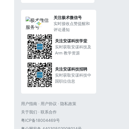
关注极术微信号
实时接收点赞提醒和
评论通知
关注安谋科技学堂
实时获取安谋科技及
Arm 教学资源
关注安谋科技招聘
实时获取安谋科技中
国职位信息
用户指南
·
用户协议
·
隐私政策
关于我们
·
联系合作
粤ICP备18004469号
粤公网安备 44030502008014号