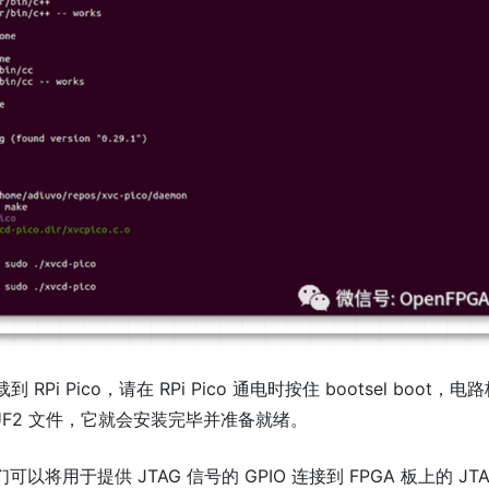
Pi Pico，请在 RPi Pico 通电时按住 bootsel boot，电
F2 文件，它就会安装完毕并准备就绪。
们可以将用于提供 JTAG 信号的 GPIO 连接到 FPGA 板上的 JTA