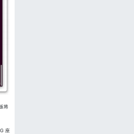
路板将
G 座