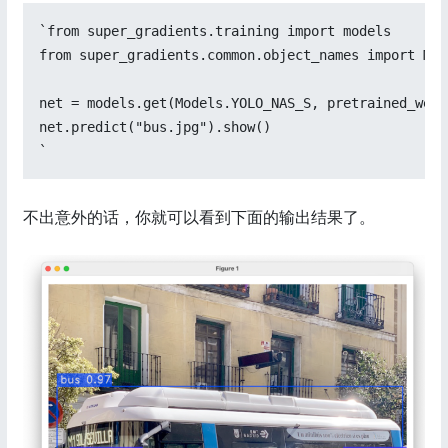
`from super_gradients.training import models  

from super_gradients.common.object_names import Mode
net = models.get(Models.YOLO_NAS_S, pretrained_weig
net.predict("bus.jpg").show()  

`
不出意外的话，你就可以看到下面的输出结果了。