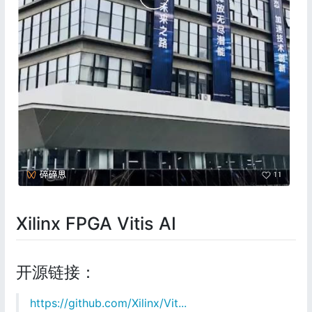
Xilinx FPGA Vitis AI
开源链接：
https://github.com/Xilinx/Vit...