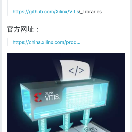
https://github.com/Xilinx/Vitis
\_Libraries
官方网址：
https://china.xilinx.com/prod...