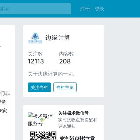
注册 · 登录
边缘计算
发
关注数
内容数
12113
208
关于边缘计算的一切。
关注专栏
专栏主页
我们非
视觉
专家
关注极术微信号
实时接收点赞提醒和
评论通知
关注安谋科技学堂