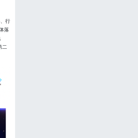
件、行
体落
地
第二