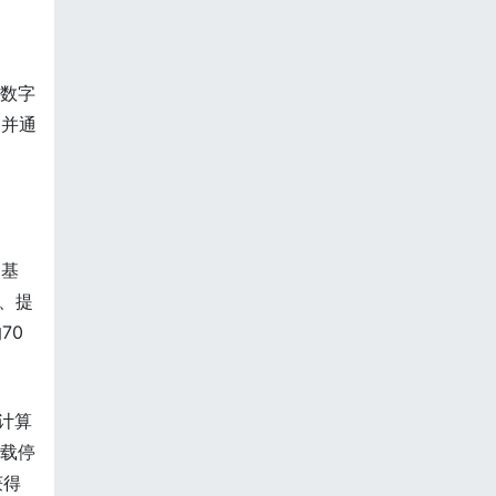
业数字
，并通
为基
、提
70
计算
重载停
获得