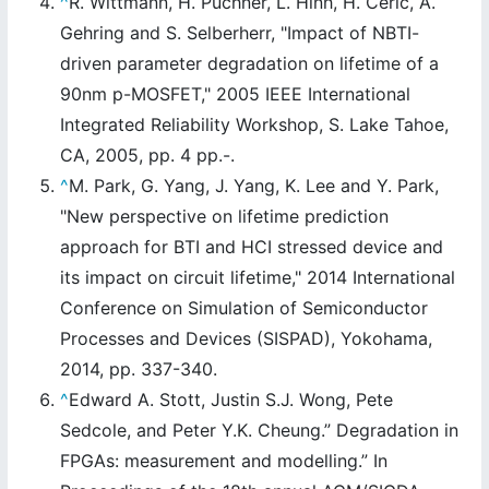
^
R. Wittmann, H. Puchner, L. Hinh, H. Ceric, A.
Gehring and S. Selberherr, "Impact of NBTI-
driven parameter degradation on lifetime of a
90nm p-MOSFET," 2005 IEEE International
Integrated Reliability Workshop, S. Lake Tahoe,
CA, 2005, pp. 4 pp.-.
^
M. Park, G. Yang, J. Yang, K. Lee and Y. Park,
"New perspective on lifetime prediction
approach for BTI and HCI stressed device and
its impact on circuit lifetime," 2014 International
Conference on Simulation of Semiconductor
Processes and Devices (SISPAD), Yokohama,
2014, pp. 337-340.
^
Edward A. Stott, Justin S.J. Wong, Pete
Sedcole, and Peter Y.K. Cheung.” Degradation in
FPGAs: measurement and modelling.” In