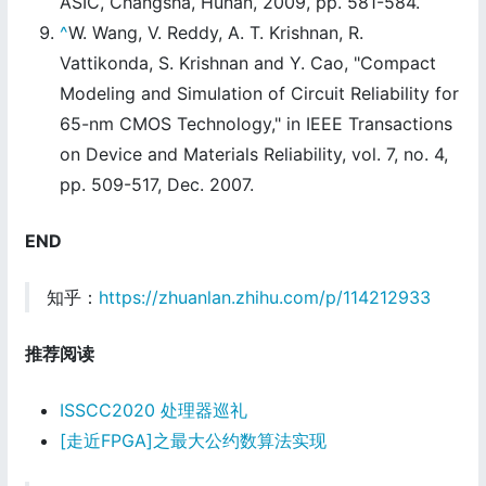
ASIC, Changsha, Hunan, 2009, pp. 581-584.
^
W. Wang, V. Reddy, A. T. Krishnan, R.
Vattikonda, S. Krishnan and Y. Cao, "Compact
Modeling and Simulation of Circuit Reliability for
65-nm CMOS Technology," in IEEE Transactions
on Device and Materials Reliability, vol. 7, no. 4,
pp. 509-517, Dec. 2007.
END
知乎：
https://zhuanlan.zhihu.com/p/114212933
推荐阅读
ISSCC2020 处理器巡礼
[走近FPGA]之最大公约数算法实现