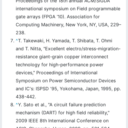
Proceedings of the 18th annual ACM/SIGDA
international symposium on Field programmable
gate arrays (FPGA ’10). Association for
Computing Machinery, New York, NY, USA, 229–
238.
^
T. Takewaki, H. Yamada, T. Shibata, T. Ohmi
and T. Nitta, "Excellent electro/stress-migration-
resistance giant-grain copper interconnect
technology for high-performance power
devices," Proceedings of International
Symposium on Power Semiconductor Devices
and IC's: ISPSD '95, Yokohama, Japan, 1995, pp.
438-442.
^
Y. Sato et al., "A circuit failure prediction
mechanism (DART) for high field reliability,"
2009 IEEE 8th International Conference on