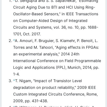
^
D. Sengupta and S. S. Sapatnekar, "Estimating
Circuit Aging Due to BTI and HCI Using Ring-
Oscillator-Based Sensors," in IEEE Transactions
on Computer-Aided Design of Integrated
Circuits and Systems, vol. 36, no. 10, pp. 1688-
1701, Oct. 2017.
^
A. Amouri, F. Bruguier, S. Kiamehr, P. Benoit, L.
Torres and M. Tahoori, "Aging effects in FPGAs:
an experimental analysis," 2014 24th
International Conference on Field Programmable
Logic and Applications (FPL), Munich, 2014, pp.
1-4.
^
T. Nigam, "Impact of Transistor Level
degradation on product reliability," 2009 IEEE
Custom Integrated Circuits Conference, Rome,
2009, pp. 431-438.