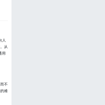
向人
术。从
通用
，而不
习的难