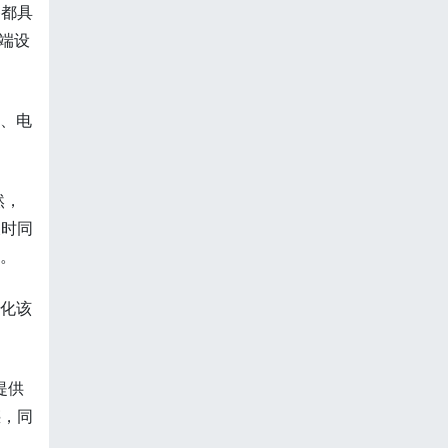
备都具
终端设
械、电
然，
及时同
断。
优化该
。
提供
惑，同