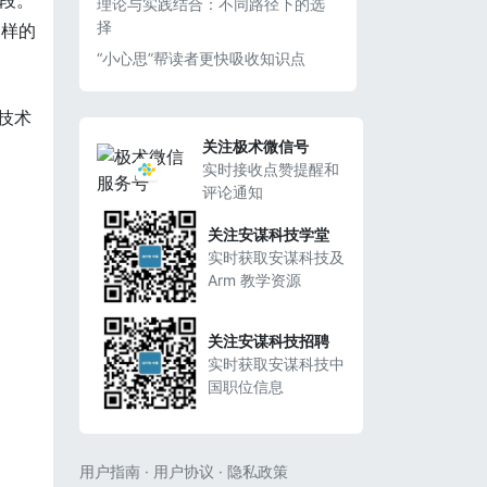
手段。
理论与实践结合：不同路径下的选
择
各样的
“小心思”帮读者更快吸收知识点
式技术
关注极术微信号
实时接收点赞提醒和
评论通知
关注安谋科技学堂
实时获取安谋科技及
Arm 教学资源
关注安谋科技招聘
实时获取安谋科技中
国职位信息
用户指南
·
用户协议
·
隐私政策