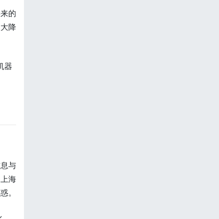
年来的
大大降
机器
信息与
是上海
解惑。
化、