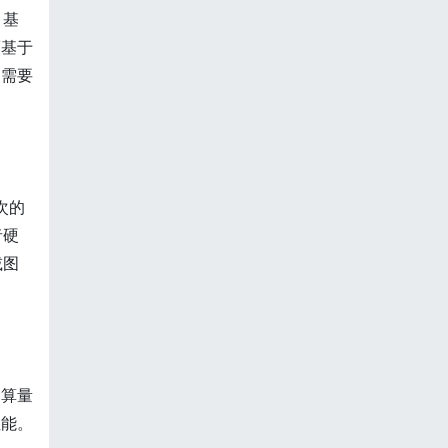
；基
而基于
是需要
次的
者硬
减图
运算量
性能。