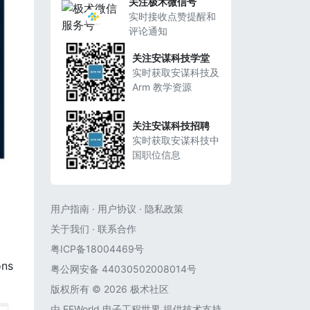
关注极术微信号
实时接收点赞提醒和
评论通知
关注安谋科技学堂
实时获取安谋科技及
Arm 教学资源
关注安谋科技招聘
实时获取安谋科技中
国职位信息
用户指南
·
用户协议
·
隐私政策
关于我们
·
联系合作
粤ICP备18004469号
ons
粤公网安备 44030502008014号
版权所有 © 2026 极术社区
由
EEWorld 电子工程世界
提供技术支持