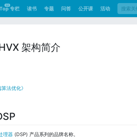
Top 专栏
读书
专题
问答
公开课
活动
HVX 架构简介
端算法优化》
DSP
处理器
(DSP) 产品系列的品牌名称。