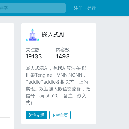
注册 · 登录
嵌入式AI
关注数
内容数
19133
1493
嵌入式端AI，包括AI算法在推理
框架Tengine，MNN,NCNN，
PaddlePaddle及相关芯片上的
实现。欢迎加入微信交流群，微
信号：aijishu20（备注：嵌入
式）
关注专栏
专栏主页