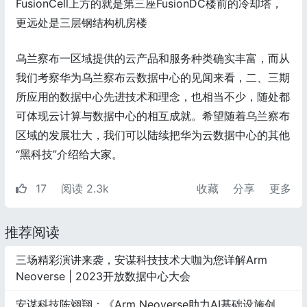
FusionCell上方的就是第三座FusionDC楼前的冷却塔，
更远处是三层钢结构机房楼
乌兰察布一区域提供的云产品和服务种类确实丰富，而从
我们考察华为乌兰察布云数据中心的见闻来看，二、三期
所应用的数据中心先进技术和理念，也相当不少，随处都
可体现云计算与数据中心的相互成就。希望随着乌兰察布
区域的发展壮大，我们可以陆续把华为云数据中心的其他
“黑科技”介绍给大家。
17
阅读 2.3k
收藏
分享
更多
推荐阅读
三场精彩演讲来袭，安谋科技技术大咖为您详解Arm
Neoverse | 2023开放数据中心大会
安谋科技陈翊翔：《Arm Neoverse助力AI基础设施创