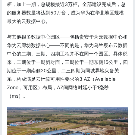
柜，加上一期，总规模接近3万柜。全部建设完成后，总
的服务器数量将达到50万台，成为华为在华北地区规模
最大的云数据中心。
与其他很多数据中心园区——包括贵安华为云数据中心和
华为云廊坊数据中心——不同的是，华为乌兰察布云数据
中心的二期、三期、四期工程并不在同一个园区。具体说
来，二期位于一期斜对面，三期位于一期东侧15公里，四
期位于一期南侧20公里，二三四期为同城异地灾备关
系，构成满足云计算可用性要求的3 AZ（Available
Zone，可用区）布局，AZ间网络时延小于1毫秒
（ms）。