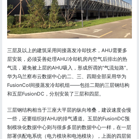
三层及以上的建筑采用间接蒸发冷却技术，AHU需要多
层安装，必须妥善处理AHU冷却机房内空气后排出的热
气流，避免被上层的AHU吸入，形成所谓的“气流短路”。
华为乌兰察布云数据中心的二、三、四期全部采用华为
FusionCol间接蒸发冷却机组——包括二期的三层钢结构
和五层FusionDC，分别安装了三层和四层。
三层钢结构相当于三座大平层的纵向堆叠，建设速度会慢
一些，还要组织好AHU的排气通道。五层的FusionDC预
制模块化数据中心则与很多多层的数据中心一样，在一层
部署供配电系统（电力模块和电池模块），上面的四层留