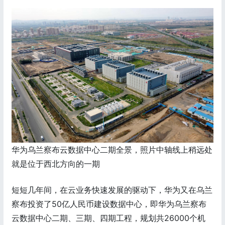
华为乌兰察布云数据中心二期全景，照片中轴线上稍远处
就是位于西北方向的一期
短短几年间，在云业务快速发展的驱动下，华为又在乌兰
察布投资了50亿人民币建设数据中心，即华为乌兰察布
云数据中心二期、三期、四期工程，规划共26000个机