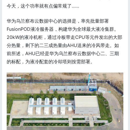
今天，这个功率就有点偏常规了……
华为乌兰察布云数据中心的选择是，率先批量部署
FusionPOD液冷服务器，构建华为全球最大液冷集群。
20kW的液冷机柜，通过冷板带走CPU等元件发出的大部
分热量，剩下的二三成热量由AHU送来的冷风带走。如
前所述，AHU已经是华为乌兰察布云数据中心二、三期
的标配，为液冷配套的冷却塔则按需部署。