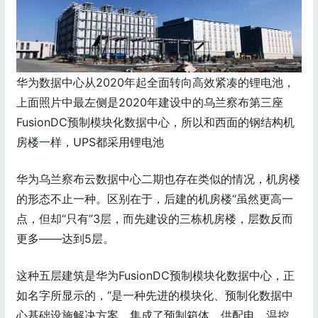
华为数据中心从2020年起全面转向高效紧凑的锂电池，
上面照片中最左侧是2020年建设中的乌兰察布第三座
FusionDC预制模块化数据中心，所以和西面的钢结构机
房楼一样，UPS都采用锂电池
华为乌兰察布云数据中心二期也存在类似的情况，机房楼
的形态不止一种。区别在于，后建的机房楼“虽然更高一
点，但却“只有”3层，而先建设的三栋机房楼，层数反而
更多——达到5层。
这种五层建筑是华为FusionDC预制模块化数据中心，正
如名字所显示的，“是一种先进的模块化、预制化数据中
心基础设施解决方案，集成了预制箱体、供配电、温控、