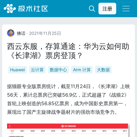
注册
狒话
· 2021年11月25日
西云东服，存算通途：华为云如何助
《长津湖》票房登顶？
Huawei
云计算
数据中心
Arm 计算
大数据
据猫眼专业版票房统计，截至11月24日，《长津湖》上映
56天，累计总票房已突破56.9亿，正式超越了《战狼2》
首轮上映创造的56.85亿票房，成为中国影史票房第一，
展现出了国产主旋律战争题材片的强劲市场竞争力。