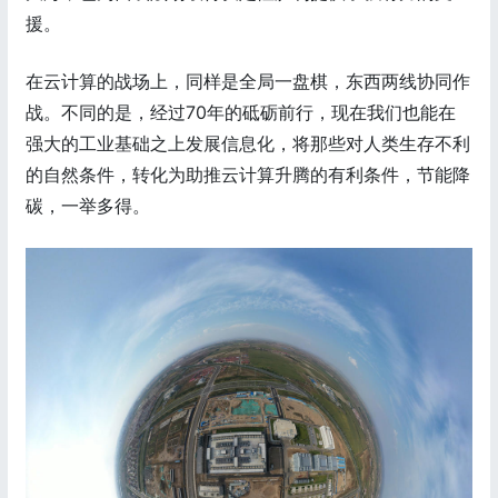
援。
在云计算的战场上，同样是全局一盘棋，东西两线协同作
战。不同的是，经过70年的砥砺前行，现在我们也能在
强大的工业基础之上发展信息化，将那些对人类生存不利
的自然条件，转化为助推云计算升腾的有利条件，节能降
碳，一举多得。