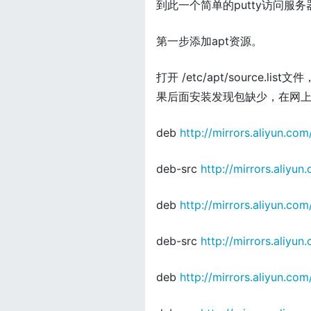
到此一个简单的putty访问服
第一步添加apt资源。
打开 /etc/apt/source
果后面安装发现包缺少，在网
deb
http://mirrors.aliyun.com
deb-src
http://mirrors.aliyun
deb
http://mirrors.aliyun.com
deb-src
http://mirrors.aliyun
deb
http://mirrors.aliyun.co