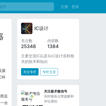
注册 · 登录
IC设计
器
关注数
内容数
25348
1384
主要交流IC以及SoC设计流程相
关的技术和知识
没源
关注专栏
专栏主页
C环
关注极术微信号
，而且
实时接收点赞提醒和
评论通知
买一台