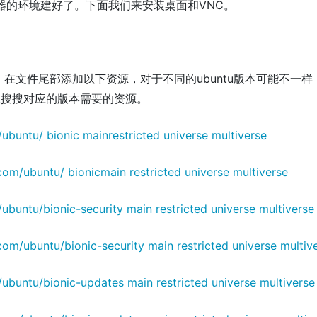
务器的环境建好了。下面我们来安装桌面和VNC。
.list文件，在文件尾部添加以下资源，对于不同的ubuntu版本可能不一
上搜搜对应的版本需要的资源。
/ubuntu/ bionic mainrestricted universe multiverse
.com/ubuntu/ bionicmain restricted universe multiverse
/ubuntu/bionic-security main restricted universe multiverse
.com/ubuntu/bionic-security main restricted universe multiv
m/ubuntu/bionic-updates main restricted universe multiverse