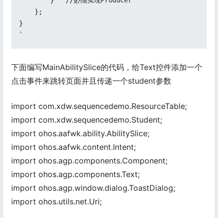
        }   //必须实现Producer

    };

}

`
下面编写MainAbilitySlice的代码，给Text控件添加一个
点击事件来跳转页面并且传递一个student参数
import com.xdw.sequencedemo.ResourceTable;
import com.xdw.sequencedemo.Student;
import ohos.aafwk.ability.AbilitySlice;
import ohos.aafwk.content.Intent;
import ohos.agp.components.Component;
import ohos.agp.components.Text;
import ohos.agp.window.dialog.ToastDialog;
import ohos.utils.net.Uri;