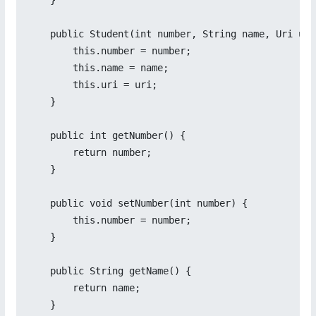
    }

    public Student(int number, String name, Uri uri)
        this.number = number;

        this.name = name;

        this.uri = uri;

    }

    public int getNumber() {

        return number;

    }

    public void setNumber(int number) {

        this.number = number;

    }

    public String getName() {

        return name;

    }
