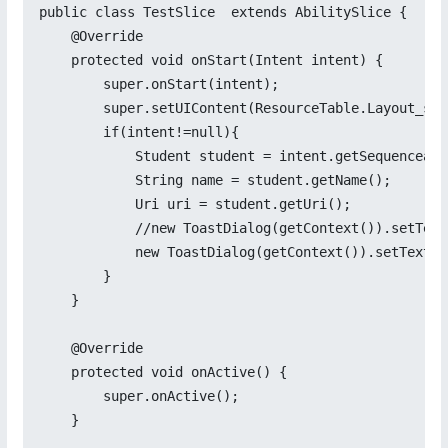
public class TestSlice  extends AbilitySlice {

    @Override

    protected void onStart(Intent intent) {

        super.onStart(intent);

        super.setUIContent(ResourceTable.Layout_sli
        if(intent!=null){

            Student student = intent.getSequenceabl
            String name = student.getName();

            Uri uri = student.getUri();

            //new ToastDialog(getContext()).setText
            new ToastDialog(getContext()).setText("
        }

    }

    @Override

    protected void onActive() {

        super.onActive();

    }
