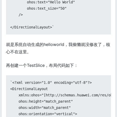
        ohos:text="Hello World"

        ohos:text_size="50"

    />

</DirectionalLayout>`
就是系统自动生成的helloworld，我偷懒就没修改了，核
心不在这里。
再创建一个TestSlice，布局代码如下：
`<?xml version="1.0" encoding="utf-8"?>

<DirectionalLayout

    xmlns:ohos="[http://schemas.huawei.com/res/ohos
    ohos:height="match_parent"

    ohos:width="match_parent"

    ohos:orientation="vertical">
