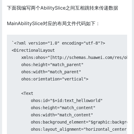
下面我编写两个AbilitySlice之间互相跳转来传递数据
MainAbilitySlice对应的布局文件代码如下：
`<?xml version="1.0" encoding="utf-8"?>

<DirectionalLayout

    xmlns:ohos="[http://schemas.huawei.com/res/ohos
    ohos:height="match_parent"

    ohos:width="match_parent"

    ohos:orientation="vertical">

    <Text

        ohos:id="$+id:text_helloworld"

        ohos:height="match_content"

        ohos:width="match_content"

        ohos:background_element="$graphic:backgroun
        ohos:layout_alignment="horizontal_center"
