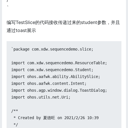
`
编写TestSlice的代码接收传递过来的student参数，并且
通过toast展示
`package com.xdw.sequencedemo.slice;

import com.xdw.sequencedemo.ResourceTable;

import com.xdw.sequencedemo.Student;

import ohos.aafwk.ability.AbilitySlice;

import ohos.aafwk.content.Intent;

import ohos.agp.window.dialog.ToastDialog;

import ohos.utils.net.Uri;

/**

 * Created by 夏德旺 on 2021/2/26 10:39

 */
