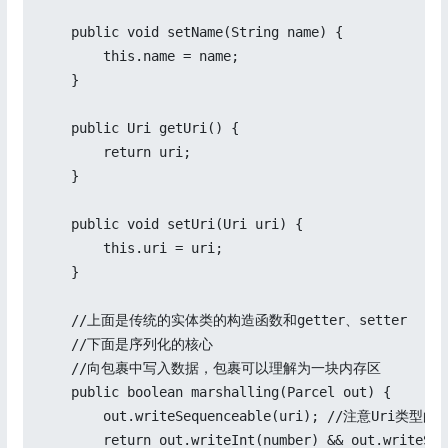
    public void setName(String name) {

        this.name = name;

    }

    public Uri getUri() {

        return uri;

    }

    public void setUri(Uri uri) {

        this.uri = uri;

    }

    //上面是传统的实体类的构造函数和getter、setter

    //下面是序列化的核心

    //向包裹中写入数据，包裹可以理解为一块内存区

    public boolean marshalling(Parcel out) {

        out.writeSequenceable(uri); //注意Ur
        return out.writeInt(number) && out.writeStr