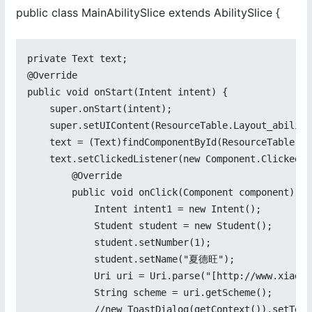
public class MainAbilitySlice extends AbilitySlice {
private Text text;

@Override

public void onStart(Intent intent) {

    super.onStart(intent);

    super.setUIContent(ResourceTable.Layout_ability_
    text = (Text)findComponentById(ResourceTable.Id
    text.setClickedListener(new Component.ClickedLi
        @Override

        public void onClick(Component component) {

            Intent intent1 = new Intent();

            Student student = new Student();

            student.setNumber(1);

            student.setName("夏德旺");

            Uri uri = Uri.parse("[http://www.xiadew
            String scheme = uri.getScheme();

            //new ToastDialog(getContext()).setText