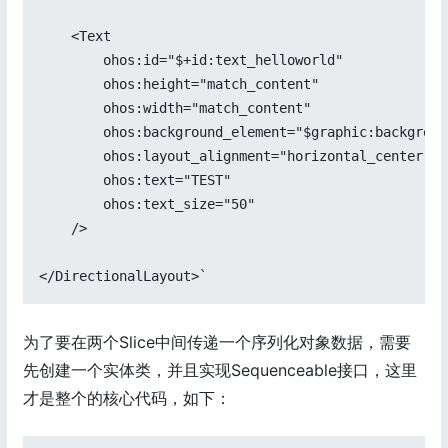
    <Text

        ohos:id="$+id:text_helloworld"

        ohos:height="match_content"

        ohos:width="match_content"

        ohos:background_element="$graphic:backgroun
        ohos:layout_alignment="horizontal_center"

        ohos:text="TEST"

        ohos:text_size="50"

    />

</DirectionalLayout>`
为了要在两个Slice中间传递一个序列化对象数据，需要
先创建一个实体类，并且实现Sequenceable接口，这里
才是整个的核心代码，如下：