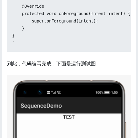
    @Override

    protected void onForeground(Intent intent) {

        super.onForeground(intent);

    }

}

`
到此，代码编写完成，下面是运行测试图