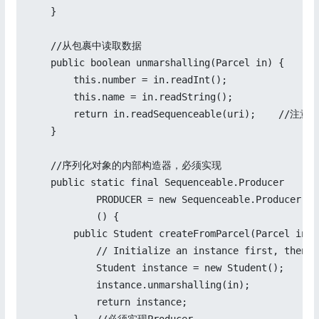
    }

    //从包裹中读取数据

    public boolean unmarshalling(Parcel in) {

        this.number = in.readInt();

        this.name = in.readString();

        return in.readSequenceable(uri);   
    }

    //序列化对象的内部构造器，必须实现

    public static final Sequenceable.Producer

            PRODUCER = new Sequenceable.Producer

            () {

        public Student createFromParcel(Parce
            // Initialize an instance first, then d
            Student instance = new Student();

            instance.unmarshalling(in);

            return instance;
