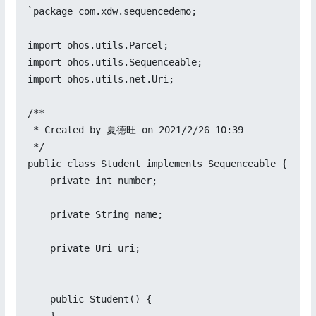
`package com.xdw.sequencedemo;

import ohos.utils.Parcel;

import ohos.utils.Sequenceable;

import ohos.utils.net.Uri;

/**

 * Created by 夏德旺 on 2021/2/26 10:39

 */

public class Student implements Sequenceable {

    private int number;

    private String name;

    private Uri uri;

    public Student() {
