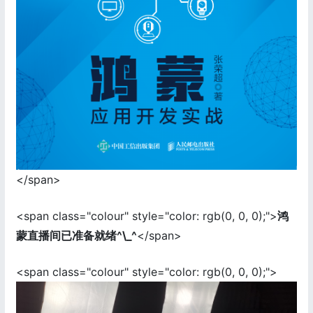
</span>
<span class="colour" style="color: rgb(0, 0, 0);">
鸿
蒙直播间已准备就绪^\_^
</span>
<span class="colour" style="color: rgb(0, 0, 0);">