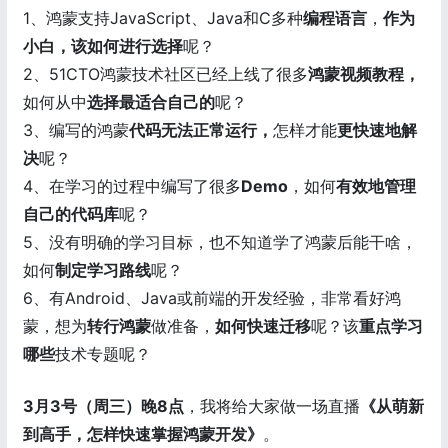
1、鸿蒙支持JavaScript、Java和C多种
编程语言
，
作为
小白，该如何进行选择
呢？
2、51CTO鸿蒙技术社区已经上线了很多
鸿蒙视频教程，
如何从中
选择最适合自己的
呢？
3、编写的鸿蒙
代码无法正常运行，
怎样才能
更快速地解
决
呢？
4、在学习的过程中编写了很多
Demo
，如何
有效地管理
自己的代码库
呢？
5、没有明确的学习目标，也不知道学了鸿蒙后能干啥，
如何
制定学习路线
呢？
6、有Android、Java或前端的开发经验，非常看好鸿
蒙，想为
转行鸿蒙
做准备，
如何快速迁移
呢？该
重点学习
哪些
技术专题呢？
3月3号（周三）晚8点
，我将给大家做一场直播
《从萌新
到高手，怎样快速掌握鸿蒙开发》
。