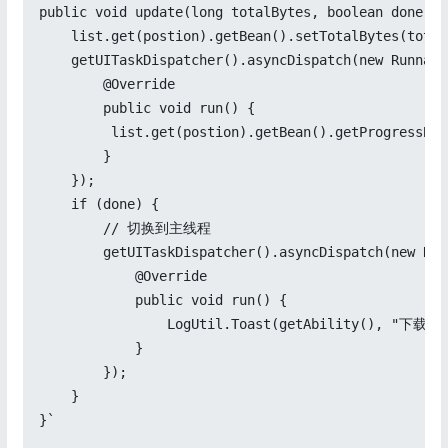
public void update(long totalBytes, boolean done,in
    list.get(postion).getBean().setTotalBytes(total
    getUITaskDispatcher().asyncDispatch(new Runnable
        @Override

        public void run() {

         list.get(postion).getBean().getProgressBar
        }

    });

    if (done) {

        // 切换到主线程

        getUITaskDispatcher().asyncDispatch(new Run
            @Override

            public void run() {

                LogUtil.Toast(getAbility(), "下载完成
            }

        });

    }

}`