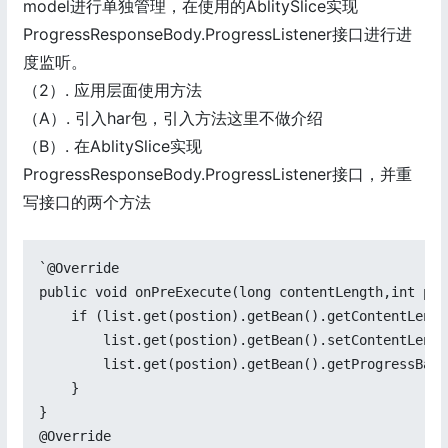
model进行单独管理，在使用的AblitySlice实现
ProgressResponseBody.ProgressListener接口进行进
度监听。
（2）. 应用层面使用方法
（A）. 引入har包，引入方法这里不做介绍
（B）. 在AblitySlice实现
ProgressResponseBody.ProgressListener接口，并重
写接口的两个方法
`@Override

public void onPreExecute(long contentLength,int post
    if (list.get(postion).getBean().getContentLengt
        list.get(postion).getBean().setContentLengt
        list.get(postion).getBean().getProgressBar(
    }

}

@Override
