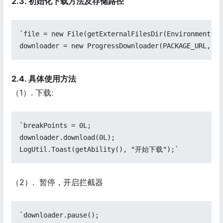
2.3. 初始化下载方法及存储路径
`file = new File(getExternalFilesDir(Environment.DI
downloader = new ProgressDownloader(PACKAGE_URL, fi
2.4. 具体使用方法
（1）. 下载:
`breakPoints = 0L;

downloader.download(0L);

LogUtil.Toast(getAbility(), "开始下载");`
（2）. 暂停，开启拦截器
`downloader.pause();
