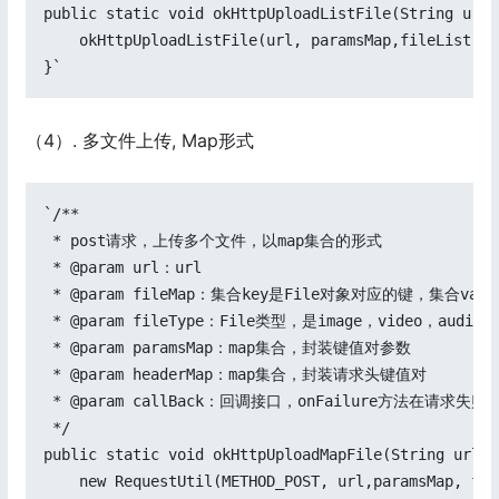
public static void okHttpUploadListFile(String url,
    okHttpUploadListFile(url, paramsMap,fileList, f
}`
（4）. 多文件上传, Map形式
`/**

 * post请求，上传多个文件，以map集合的形式

 * @param url：url

 * @param fileMap：集合key是File对象对应的键，集合valu
 * @param fileType：File类型，是image，video，audio，f
 * @param paramsMap：map集合，封装键值对参数

 * @param headerMap：map集合，封装请求头键值对

 * @param callBack：回调接口，onFailure方法在请
 */

public static void okHttpUploadMapFile(String url, 
    new RequestUtil(METHOD_POST, url,paramsMap, fil