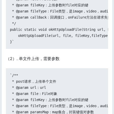
 * @param fileKey：上传参数时file对应的键

 * @param fileType：File类型，是image，video，audio，f
 * @param callBack：回调接口，onFailure方法在请
 */

public static void okHttpUploadFile(String url, Fil
    okHttpUploadFile(url, file, fileKey,fileType, n
}`
（2）. 单文件上传，需要参数
`/**

 * post请求，上传单个文件

 * @param url：url

 * @param file：File对象

 * @param fileKey：上传参数时file对应的键

 * @param fileType：File类型，是image，video，audio，f
 * @param paramsMap：map集合，封装键值对参数
