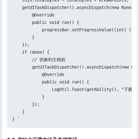
    this.totalBytes = totalBytes + breakPoints;

    getUITaskDispatcher().asyncDispatch(new Runnable
        @Override

        public void run() {

            progressBar.setProgressValue((int) (tot
        }

    });

    if (done) {

        // 切换到主线程

        getUITaskDispatcher().asyncDispatch(new Run
            @Override

            public void run() {

                LogUtil.Toast(getAbility(), "下载完成
            }

        });

    }

} `