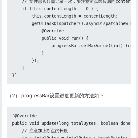
    // 文件总长只需记录一次，要注意断点续传后的contentLe
    if (this.contentLength == 0L) {

        this.contentLength = contentLength;

        getUITaskDispatcher().asyncDispatch(new Run
            @Override

            public void run() {

                progressBar.setMaxValue((int) (cont
            }

        });

    }

}`
（2）.progressBar设置进度更新的方法如下
`@Override

public void update(long totalBytes, boolean done) {

    // 注意加上断点的长度
