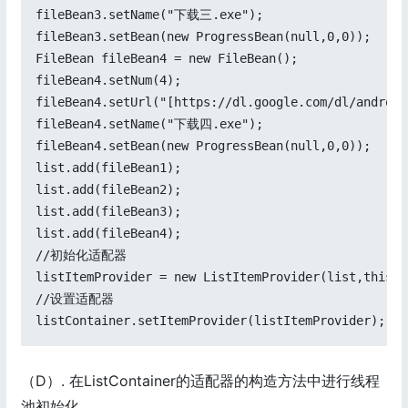
fileBean3.setName("下载三.exe");

fileBean3.setBean(new ProgressBean(null,0,0));

FileBean fileBean4 = new FileBean();

fileBean4.setNum(4);

fileBean4.setUrl("[https://dl.google.com/dl/android
fileBean4.setName("下载四.exe");

fileBean4.setBean(new ProgressBean(null,0,0));

list.add(fileBean1);

list.add(fileBean2);

list.add(fileBean3);

list.add(fileBean4);

//初始化适配器

listItemProvider = new ListItemProvider(list,this,th
//设置适配器

listContainer.setItemProvider(listItemProvider);`
（D）. 在ListContainer的适配器的构造方法中进行线程
池初始化