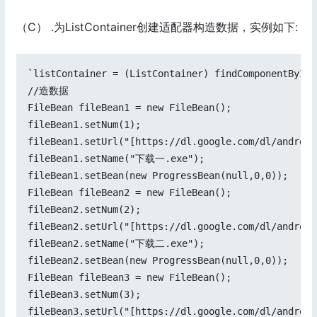
（C） .为ListContainer创建适配器构造数据，实例如下:
`listContainer = (ListContainer) findComponentById(
//造数据

FileBean fileBean1 = new FileBean();

fileBean1.setNum(1);

fileBean1.setUrl("[https://dl.google.com/dl/android
fileBean1.setName("下载一.exe");

fileBean1.setBean(new ProgressBean(null,0,0));

FileBean fileBean2 = new FileBean();

fileBean2.setNum(2);

fileBean2.setUrl("[https://dl.google.com/dl/android
fileBean2.setName("下载二.exe");

fileBean2.setBean(new ProgressBean(null,0,0));

FileBean fileBean3 = new FileBean();

fileBean3.setNum(3);

fileBean3.setUrl("[https://dl.google.com/dl/android