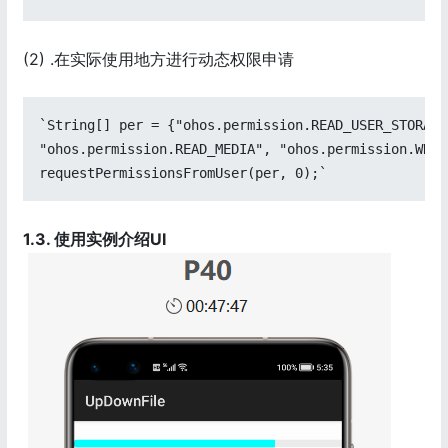
(2) .在实际使用地方进行动态权限申请
`String[] per = {"ohos.permission.READ_USER_STORAGE
"ohos.permission.READ_MEDIA", "ohos.permission.WRIT
requestPermissionsFromUser(per, 0);`
1.3. 使用实例介绍UI