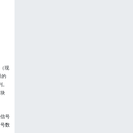
些（现
重的
列。
辑块
个信号
信号数