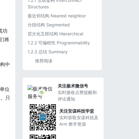
1.2.1 互联架构 Interconnect
Structures
最近邻结构 Nearest neighbor
分段结构 Segmented
或功
层次化互联结构 Hierarchical
我们将
1.2.2 可编程性 Programmability
1.2.3 总结 Summary
推荐阅读
架构中
关注极术微信号
为单位
实时接收点赞提醒和
号。只
评论通知
关注安谋科技学堂
实时获取安谋科技及
Arm 教学资源