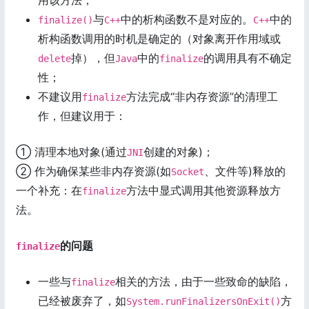
与
中的析构函数不是对应的。
中的
finalize()
C++
C++
析构函数调用的时机是确定的（对象离开作用域或
掉），但
中的
的调用具有不确定
delete
Java
finalize
性；
不建议用
方法完成“非内存资源”的清理工
finalize
作，但建议用于：
① 清理本地对象(通过
创建的对象)；
JNI
② 作为确保某些非内存资源(如
、文件等)释放的
Socket
一个补充：在
方法中显式调用其他资源释放方
finalize
法。
的问题
finalize
一些与
相关的方法，由于一些致命的缺陷，
finalize
已经被废弃了，如
方
System.runFinalizersOnExit()