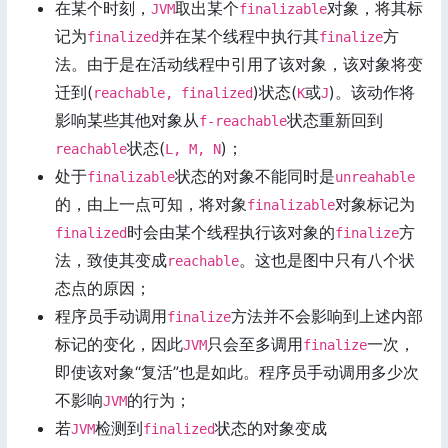
在某个时刻，
取出某个
对象，将其标
JVM
finalizable
记为
并在某个线程中执行其
方
finalized
finalize
法。由于是在活动线程中引用了该对象，该对象将变
迁到(
)状态(
或
)。该动作将
reachable, finalized
K
J
影响某些其他对象从
状态重新回到
f-reachable
状态(
)；
reachable
L, M, N
处于
状态的对象不能同时是
finalizable
unreahable
的，由上一点可知，将对象
对象标记为
finalizable
时会由某个线程执行该对象的
方
finalized
finalize
法，致使其变成
。这也是图中只有八个状
reachable
态点的原因；
程序员手动调用
方法并不会影响到上述内部
finalize
标记的变化，因此
只会至多调用
一次，
JVM
finalize
即使该对象“复活”也是如此。程序员手动调用多少次
不影响
的行为；
JVM
若
检测到
状态的对象变成
JVM
finalized