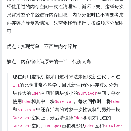
经使用过的内存空间一次性清理掉，循环下去。这样每次
只需对整个半区进行内存回收，内存分配时也不需要考虑
内存碎片等复杂情况，只需要移动指针，按照顺序分配即
可。
优点：实现简单；不产生内存碎片
缺点：内存缩小为原来的一半，代价太高
现在商用虚拟机都采用这种算法来回收新生代，不过
的比例非常不科学，因此新生代的内存被划分为一
1:1
块较大的
空间和两块较小的
空间，每次
Eden
Survivor
使用
和其中一块
。每次回收时，将
Eden
Survivor
Eden
和
中还存活着的对象一次性复制到另外一块
Survivor
空间上，最后清理掉
和刚才用过的
Survivor
Eden
空间。
虚拟机默认
区和
Survivor
HotSpot
Eden
Survivor