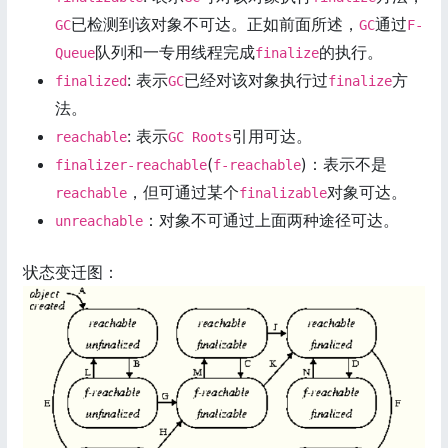
已检测到该对象不可达。正如前面所述，
通过
GC
GC
F-
队列和一专用线程完成
的执行。
Queue
finalize
: 表示
已经对该对象执行过
方
finalized
GC
finalize
法。
: 表示
引用可达。
reachable
GC Roots
(
)：表示不是
finalizer-reachable
f-reachable
，但可通过某个
对象可达。
reachable
finalizable
：对象不可通过上面两种途径可达。
unreachable
状态变迁图：