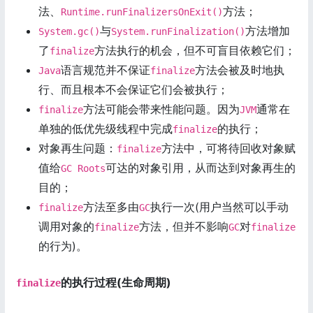
法、
方法；
Runtime.runFinalizersOnExit()
与
方法增加
System.gc()
System.runFinalization()
了
方法执行的机会，但不可盲目依赖它们；
finalize
语言规范并不保证
方法会被及时地执
Java
finalize
行、而且根本不会保证它们会被执行；
方法可能会带来性能问题。因为
通常在
finalize
JVM
单独的低优先级线程中完成
的执行；
finalize
对象再生问题：
方法中，可将待回收对象赋
finalize
值给
可达的对象引用，从而达到对象再生的
GC Roots
目的；
方法至多由
执行一次(用户当然可以手动
finalize
GC
调用对象的
方法，但并不影响
对
finalize
GC
finalize
的行为)。
的执行过程(生命周期)
finalize