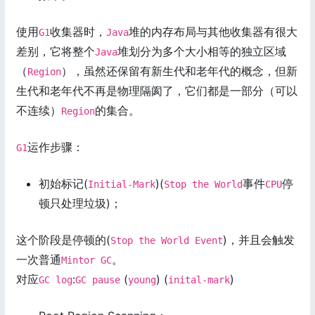
使用
收集器时，
堆的内存布局与其他收集器有很大
G1
Java
差别，它将整个
堆划分为多个大小相等的独立区域
Java
（
），虽然还保留有新生代和老年代的概念，但新
Region
生代和老年代不再是物理隔阂了，它们都是一部分（可以
不连续）
的集合。
Region
运作步骤：
G1
初始标记(
)(
事件
停
Initial-Mark
Stop the World
CPU
顿只处理垃圾)；
这个阶段是停顿的(
)，并且会触发
Stop the World Event
一次普通
。
Mintor GC
对应
:
(
) (
)
GC log
GC pause
young
inital-mark