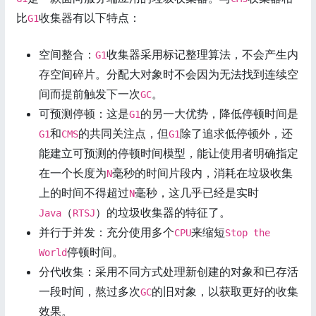
比
收集器有以下特点：
G1
空间整合：
收集器采用标记整理算法，不会产生内
G1
存空间碎片。分配大对象时不会因为无法找到连续空
间而提前触发下一次
。
GC
可预测停顿：这是
的另一大优势，降低停顿时间是
G1
和
的共同关注点，但
除了追求低停顿外，还
G1
CMS
G1
能建立可预测的停顿时间模型，能让使用者明确指定
在一个长度为
毫秒的时间片段内，消耗在垃圾收集
N
上的时间不得超过
毫秒，这几乎已经是实时
N
（
）的垃圾收集器的特征了。
Java
RTSJ
并行于并发：充分使用多个
来缩短
CPU
Stop the
停顿时间。
World
分代收集：采用不同方式处理新创建的对象和已存活
一段时间，熬过多次
的旧对象，以获取更好的收集
GC
效果。