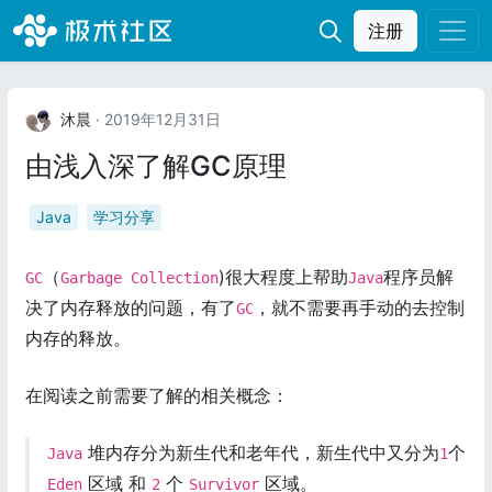
注册
沐晨
· 2019年12月31日
由浅入深了解GC原理
Java
学习分享
（
)很大程度上帮助
程序员解
GC
Garbage Collection
Java
决了内存释放的问题，有了
，就不需要再手动的去控制
GC
内存的释放。
在阅读之前需要了解的相关概念：
堆内存分为新生代和老年代，新生代中又分为
个
Java
1
区域 和
个
区域。
Eden
2
Survivor