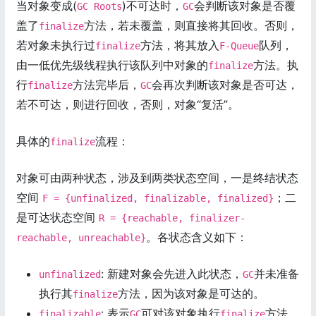
当对象变成(
)不可达时，
会判断该对象是否覆
GC Roots
GC
盖了
方法，若未覆盖，则直接将其回收。否则，
finalize
若对象未执行过
方法，将其放入
队列，
finalize
F-Queue
由一低优先级线程执行该队列中对象的
方法。执
finalize
行
方法完毕后，
会再次判断该对象是否可达，
finalize
GC
若不可达，则进行回收，否则，对象“复活”。
具体的
流程：
finalize
对象可由两种状态，涉及到两类状态空间，一是终结状态
空间
；二
F = {unfinalized, finalizable, finalized}
是可达状态空间
R = {reachable, finalizer-
。各状态含义如下：
reachable, unreachable}
: 新建对象会先进入此状态，
并未准备
unfinalized
GC
执行其
方法，因为该对象是可达的。
finalize
: 表示
可对该对象执行
方法，
finalizable
GC
finalize