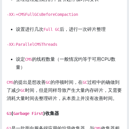
-XX:+CMSFullGCsBeforeCompaction
设置进行几次
后，进行一次碎片整理
Full GC
-XX:ParallelCMSThreads
设定
的线程数量（一般情况约等于可用CPU数
CMS
量）
的提出是想改善
的停顿时间，在
过程中的确做到
CMS
GC
GC
了减少
时间，但是同样导致产生大量内存碎片，又需要
GC
消耗大量时间去整理碎片，从本质上并没有改善时间。
(
)收集器
G1
Garbage First
是一款面向服务端应用的垃圾收集器。与
收集器相
G1
CMS