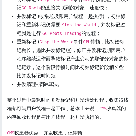
记
能直接关联到的对象，速度快；
GC Roots
并发标记 (收集垃圾跟用户线程一起执行) ，初始标
记和重新标记仍需要
，并发标记过
Stop the World
程就是进行
的过程；
GC Roots Tracing
重新标记 (
事件
停顿，比初始标
Stop the World
CPU
记稍长，远比并发标记短)，修正并发标记期因用户
程序继续运作而导致标记产生变动的那部分对象的标
记记录，这个阶段停顿时间比初始标记阶段稍长些，
比并发标记时间短；
并发清理-清除算法。
整个过程中最耗时的并发标记和并发清除过程，收集器线
程都可与用户线程一起工作，总体上来说，
收集器的
CMS
内存回收过程是与用户线程一起并发执行的。
收集器优点：并发收集，低停顿
CMS