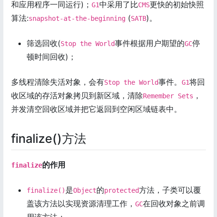
和应用程序一同运行)；
中采用了比
更快的初始快照
G1
CMS
算法:
(
)。
snapshot-at-the-beginning
SATB
筛选回收(
事件根据用户期望的
停
Stop the World
GC
顿时间回收)；
多线程清除失活对象，会有
事件。
将回
Stop the World
G1
收区域的存活对象拷贝到新区域，清除
，
Remember Sets
并发清空回收区域并把它返回到空闲区域链表中。
finalize()方法
的作用
finalize
是
的
方法，子类可以覆
finalize()
Object
protected
盖该方法以实现资源清理工作，
在回收对象之前调
GC
用该方法；