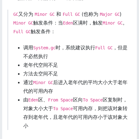
又分为
和
(也称为
)
GC
Minor GC
Full GC
Major GC
触发条件：当
区满时，触发
。
Minor GC
Eden
Minor GC
触发条件：
Full GC
调用
时，系统建议执行
，但是
System.gc
Full GC
不必然执行
老年代空间不足
方法去空间不足
通过
后进入老年代的平均大小大于老年
Minor GC
代的可用内存
由
区、
区向
区复制时，
Eden
From Space
To Space
对象大小大于
可用内存，则把该对象转
To Space
存到老年代，且老年代的可用内存小于该对象大
小