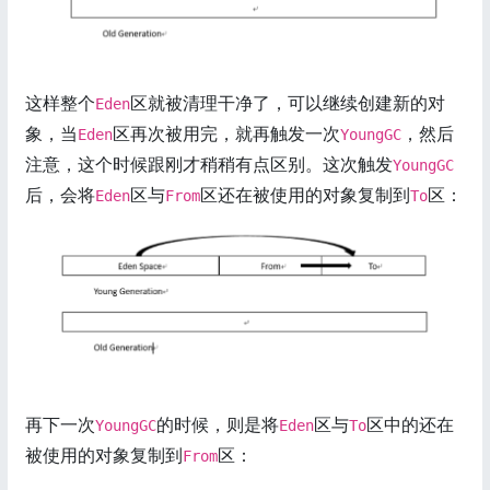
这样整个
区就被清理干净了，可以继续创建新的对
Eden
象，当
区再次被用完，就再触发一次
，然后
Eden
YoungGC
注意，这个时候跟刚才稍稍有点区别。这次触发
YoungGC
后，会将
区与
区还在被使用的对象复制到
区：
Eden
From
To
再下一次
的时候，则是将
区与
区中的还在
YoungGC
Eden
To
被使用的对象复制到
区：
From