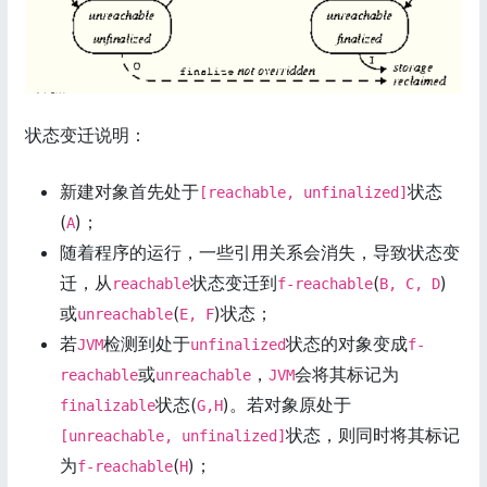
状态变迁说明：
新建对象首先处于
状态
[reachable, unfinalized]
(
)；
A
随着程序的运行，一些引用关系会消失，导致状态变
迁，从
状态变迁到
(
)
reachable
f-reachable
B, C, D
或
(
)状态；
unreachable
E, F
若
检测到处于
状态的对象变成
JVM
unfinalized
f-
或
，
会将其标记为
reachable
unreachable
JVM
状态(
)。若对象原处于
finalizable
G,H
状态，则同时将其标记
[unreachable, unfinalized]
为
(
)；
f-reachable
H