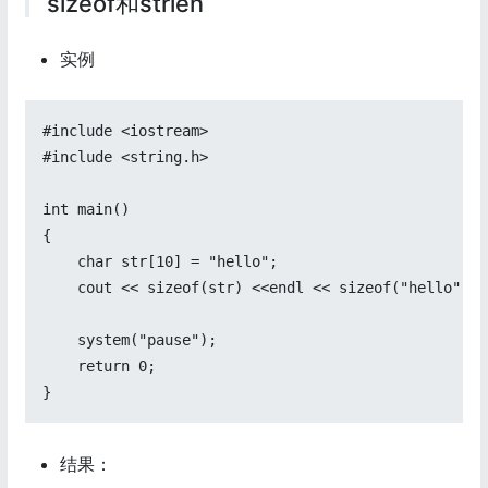
sizeof和strlen
实例
#include <iostream>

#include <string.h>

int main()

{

    char str[10] = "hello";

    cout << sizeof(str) <<endl << sizeof("hello")<<
    system("pause");

    return 0;

}
结果：