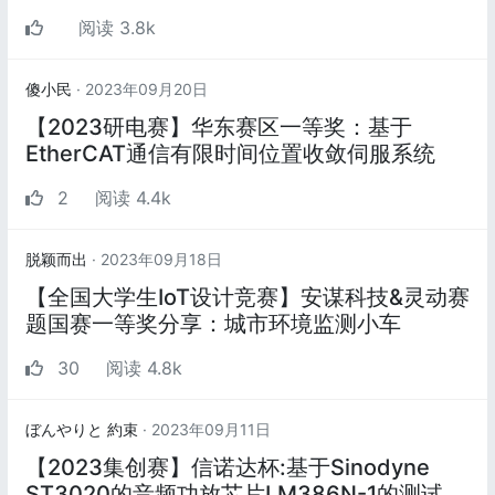
阅读 3.8k
傻小民
· 2023年09月20日
【2023研电赛】华东赛区一等奖：基于
EtherCAT通信有限时间位置收敛伺服系统
2
阅读 4.4k
脱颖而出
· 2023年09月18日
【全国大学生IoT设计竞赛】安谋科技&灵动赛
题国赛一等奖分享：城市环境监测小车
30
阅读 4.8k
ぼんやりと 約束
· 2023年09月11日
【2023集创赛】信诺达杯:基于Sinodyne
ST3020的音频功放芯片LM386N-1的测试