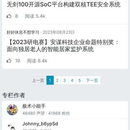
无剑100开源SoC平台构建双核TEE安全系统
8
阅读 5.4k
好好休息不想学习
· 2023年08月23日
【2023研电赛】安谋科技企业命题特别奖：
面向独居老人的智能居家监护系统
19
阅读 8.4k
上一页
1
2
3
4
5
下一页
专栏作者
极术小能手
46480 声望 · 41868 粉丝
Johnny_b6ypSd