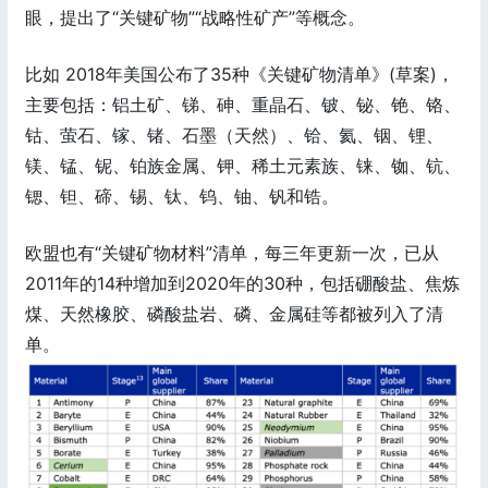
眼，提出了“关键矿物”“战略性矿产”等概念。
比如 2018年美国公布了35种《关键矿物清单》(草案)，
主要包括：铝土矿、锑、砷、重晶石、铍、铋、铯、铬、
钴、萤石、镓、锗、石墨（天然）、铪、氦、铟、锂、
镁、锰、铌、铂族金属、钾、稀土元素族、铼、铷、钪、
锶、钽、碲、锡、钛、钨、铀、钒和锆。
欧盟也有“关键矿物材料”清单，每三年更新一次，已从
2011年的14种增加到2020年的30种，包括硼酸盐、焦炼
煤、天然橡胶、磷酸盐岩、磷、金属硅等都被列入了清
单。